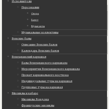
Исполнители
Персоналии
Опера
Балет
Музыканты
Музыкальные коллективы
Венские балы
Описание Венских балов
Календарь Венских балов
Венецианский карнавал
Балы Венецианского карнавала
Мероприятия Венецианского карнавала
Прокат карнавального костюма
Индивидуальные туры на карнавал
Групповые туры на карнавал
Мюзиклы и кабаре
Мюзиклы Лондона
Французские мюзиклы