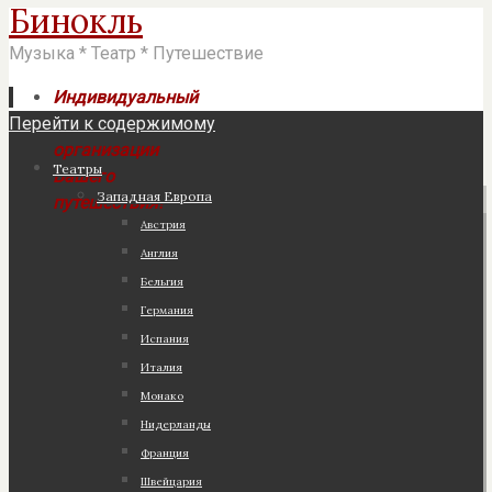
Бинокль
Музыка * Театр * Путешествие
Индивидуальный
Перейти к содержимому
подход к
организации
Театры
Вашего
Западная Европа
путешествия!
Австрия
Англия
Бельгия
Германия
Испания
Италия
Монако
Нидерланды
Франция
Швейцария