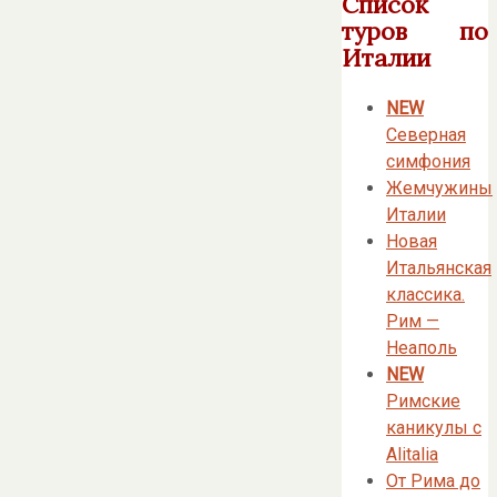
Список
туров по
Италии
NEW
Северная
симфония
Жемчужины
Италии
Новая
Итальянская
классика.
Рим —
Неаполь
NEW
Римские
каникулы с
Alitalia
От Рима до