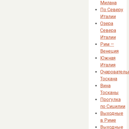
Милана
По Северу
Италии
Озера
Севера
Италии
Рим —
Венеция
Южная
Италия
Очарователь
Тоскана
Вина
Тосканы
Прогулка
по Сицилии
Выходные
в Риме
Выходные