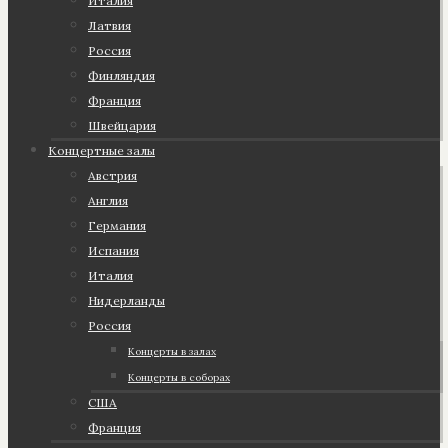
Италия
Латвия
Россия
Финляндия
Франция
Швейцария
Концертные залы
Австрия
Англия
Германия
Испания
Италия
Нидерланды
Россия
Концерты в залах
Концерты в соборах
США
Франция