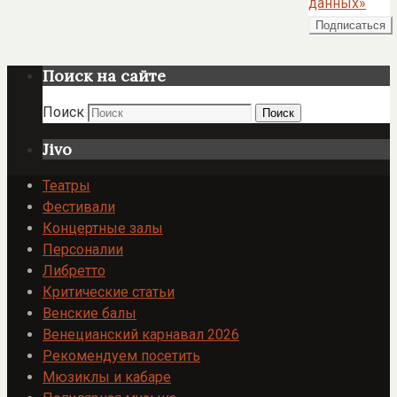
данных»
Поиск на сайте
Поиск
Поиск
Jivo
Театры
Фестивали
Концертные залы
Персоналии
Либретто
Критические статьи
Венские балы
Венецианский карнавал 2026
Рекомендуем посетить
Мюзиклы и кабаре