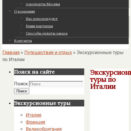
Аэропорты Москвы
О компании
Нас рекомендуют
Наши партнеры
Cпособы оплаты заказа
Контакты
Главная
»
Путешествия и отдых
»
Экскурсионные туры
по Италии
Экскурсион
Поиск на сайте
туры по
Поиск
Италии
Поиск
Экскурсионные туры
Италия
Франция
Великобритания