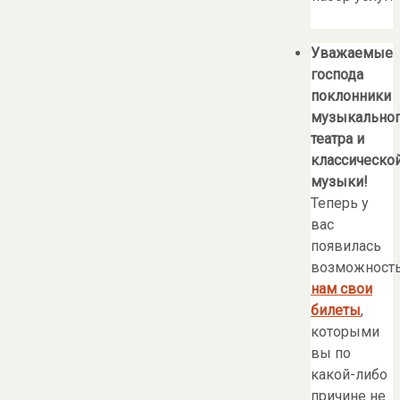
Уважаемые
господа
поклонники
музыкально
театра и
классическо
музыки!
Теперь у
вас
появилась
возможност
нам свои
билеты
,
которыми
вы по
какой-либо
причине не