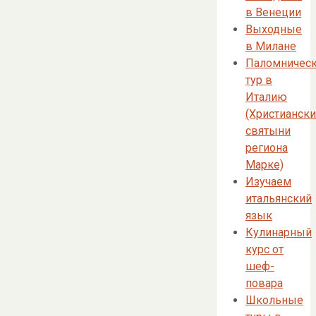
в Венеции
Выходные
в Милане
Паломничес
тур в
Италию
(Христианск
святыни
региона
Марке)
Изучаем
итальянский
язык
Кулинарный
курс от
шеф-
повара
Школьные