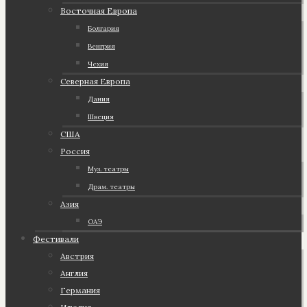
Восточная Европа
Болгария
Венгрия
Чехия
Северная Европа
Дания
Швеция
США
Россия
Муз. театры
Драм. театры
Азия
ОАЭ
Фестивали
Австрия
Англия
Германия