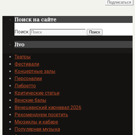
Поиск на сайте
Поиск
Поиск
Jivo
Театры
Фестивали
Концертные залы
Персоналии
Либретто
Критические статьи
Венские балы
Венецианский карнавал 2026
Рекомендуем посетить
Мюзиклы и кабаре
Популярная музыка