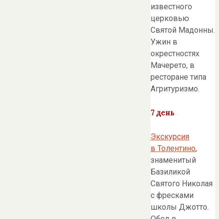
известного
церковью
Святой Мадонны.
Ужин в
окрестностях
Мачерето, в
ресторане типа
Агритуризмо.
7 день
Экскурсия
в Толентино
,
знаменитый
Базиликой
Святого Николая
с фресками
школы Джотто.
Обед в