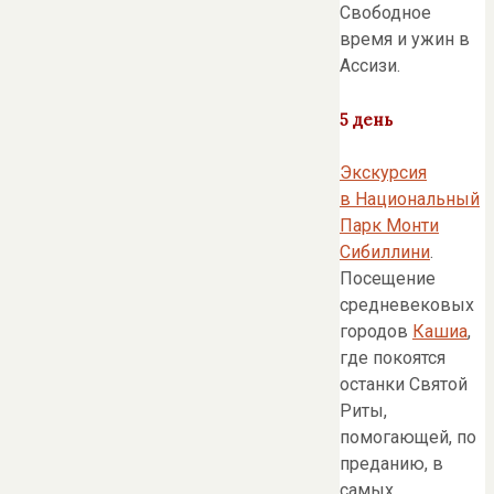
Свободное
время и ужин в
Ассизи.
5 день
Экскурсия
в Национальный
Парк Монти
Сибиллини
.
Посещение
средневековых
городов
Кашиа
,
где покоятся
останки Святой
Риты,
помогающей, по
преданию, в
самых