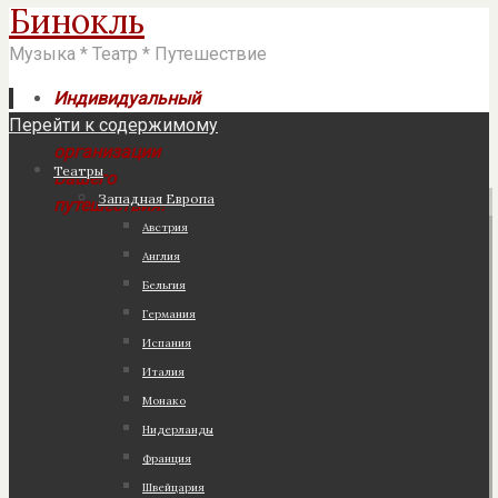
Бинокль
Музыка * Театр * Путешествие
Индивидуальный
Перейти к содержимому
подход к
организации
Театры
Вашего
Западная Европа
путешествия!
Австрия
Англия
Бельгия
Германия
Испания
Италия
Монако
Нидерланды
Франция
Швейцария