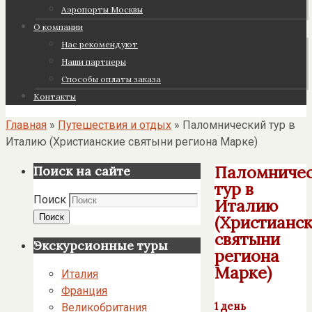
Аэропорты Москвы
О компании
Нас рекомендуют
Наши партнеры
Cпособы оплаты заказа
Контакты
Главная
»
Путешествия и отдых
»
Паломнический тур в
Италию (Христианские святыни региона Марке)
Паломниче
Поиск на сайте
тур в
Поиск
Италию
Поиск
(Христианс
святыни
Экскурсионные туры
региона
Марке)
Италия
Франция
1 день
Великобритания