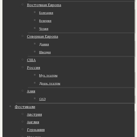
Восточная Европа
Болгария
Венгрия
Чехия
Северная Европа
Дания
Швеция
США
Россия
Муз. театры
Драм. театры
Азия
ОАЭ
Фестивали
Австрия
Англия
Германия