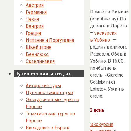
Австрия
Прилет в Римини
Германия
(или Анкону). По
Чехия
дороге в Лорето
Венгрия
–
экскурсия
Греция
в Урбино
—
Испания и Португалия
родину великого
Швейцария
Рафаэля. Обед в
Бенилюкс
Урбино. В 16.00-
Скандинавия
прибытие в
Путешествия и отдых
отель «Giardino
Scalabrini di
Авторские туры
Loreto». Ужин в
Путешествия и отдых
отеле.
Экскурсионные туры по
Европе
2 день
Тематические туры по
Европе
Экскурсия
Выходные в Европе