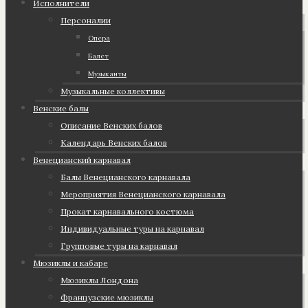
Исполнители
Персоналии
Опера
Балет
Музыканты
Музыкальные коллективы
Венские балы
Описание Венских балов
Календарь Венских балов
Венецианский карнавал
Балы Венецианского карнавала
Мероприятия Венецианского карнавала
Прокат карнавального костюма
Индивидуальные туры на карнавал
Групповые туры на карнавал
Мюзиклы и кабаре
Мюзиклы Лондона
Французские мюзиклы