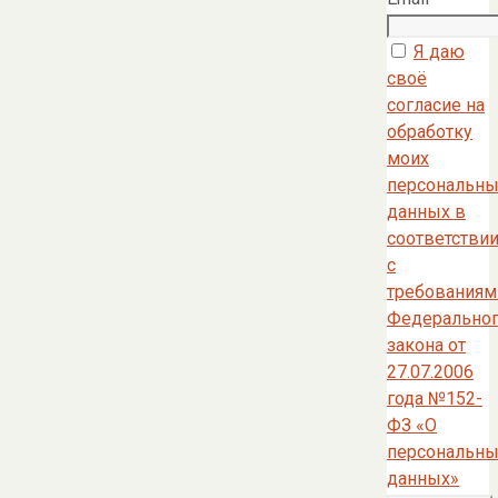
Я даю
своё
согласие на
обработку
моих
персональны
данных в
соответстви
с
требованиям
Федерально
закона от
27.07.2006
года №152-
ФЗ «О
персональны
данных»