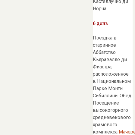
Кастеллучио ди
Норча.
6 день
Поездка в
старинное
Аббатство
Кьяравалле ди
Фиастра,
расположенное
в Национальном
Парке Монти
Сибиллини. Обед.
Посещение
высокогорного
средневекового
храмового
комплекса
Мачер