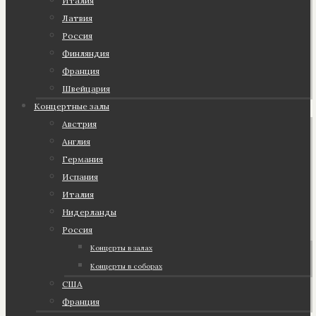
Италия
Латвия
Россия
Финляндия
Франция
Швейцария
Концертные залы
Австрия
Англия
Германия
Испания
Италия
Нидерланды
Россия
Концерты в залах
Концерты в соборах
США
Франция