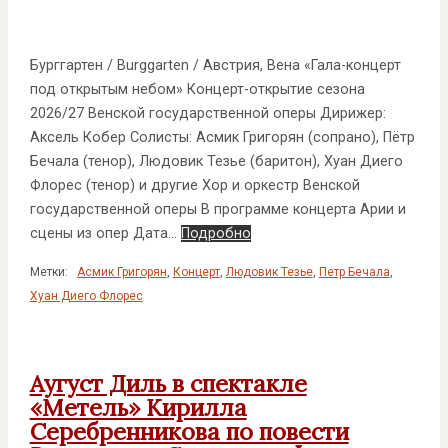
Бурггартен / Burggarten / Австрия, Вена «Гала-концерт
под открытым небом» Концерт-открытие сезона
2026/27 Венской государственной оперы Дирижер:
Аксель Кобер Солисты: Асмик Григорян (сопрано), Пётр
Бечала (тенор), Людовик Тезье (баритон), Хуан Диего
Флорес (тенор) и другие Хор и оркестр Венской
государственной оперы В программе концерта Арии и
сцены из опер Дата…
Подробно
Метки:
Асмик Григорян
,
Концерт
,
Людовик Тезье
,
Петр Бечала
,
Хуан Диего Флорес
Аугуст Диль в спектакле
«Метель» Кирилла
Серебренникова по повести