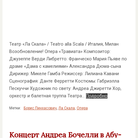
Театр «Ла Скала» / Teatro alla Scala / Италия, Милан
Возобновление! Опера «Травиата» Композитор:
Джузеппе Верди Либретто: Франческо Мария Пьяве по
драме «Дама с камелиями» Александра Дюма-сына
Дирижер: Микеле Гамба Режиссер: Лилиана Кавани
Сценография: Данте Ферретти Костюмы: Габриэлла
Пескуччи Художник по свету: Андреа Джиретти Хор,
оркестр и балетная труппа Театра…
Подробно
Метки:
Борис Пинхасович
,
Ла Скала
,
Опера
Концерт Андреа Бочелли в Абу-