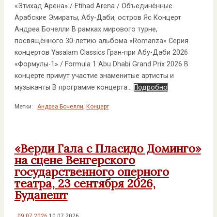
«Этихад Арена» / Etihad Arena / Объединённые
Арабские Эмираты, Абу-Даби, остров Яс Концерт
Андреа Бочелли В рамках мирового турне,
посвящённого 30-летию альбома «Romanza» Серия
концертов Yasalam Classics Гран-при Абу-Даби 2026
«Формулы-1» / Formula 1 Abu Dhabi Grand Prix 2026 В
концерте примут участие знаменитые артисты и
музыканты В программе концерта…
Подробно
Метки:
Андреа Бочелли
,
Концерт
«Верди Гала с Пласидо Доминго»
на сцене Венгерского
государственного оперного
театра, 23 сентября 2026,
Будапешт
09.07.2026
10.07.2026