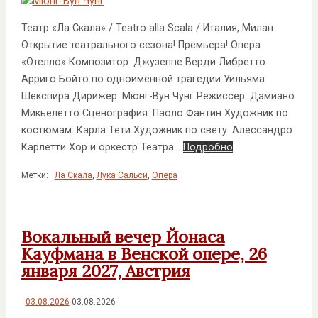
Театр «Ла Скала» / Teatro alla Scala / Италия, Милан
Открытие театрального сезона! Премьера! Опера
«Отелло» Композитор: Джузеппе Верди Либретто
Арриго Бойто по одноимённой трагедии Уильяма
Шекспира Дирижер: Мюнг-Вун Чунг Режиссер: Дамиано
Микьелетто Сценография: Паоло Фантин Художник по
костюмам: Карла Тети Художник по свету: Алессандро
Карлетти Хор и оркестр Театра…
Подробно
Метки:
Ла Скала
,
Лука Сальси
,
Опера
Вокальный вечер Йонаса
Кауфмана в Венской опере, 26
января 2027, Австрия
03.08.2026
03.08.2026