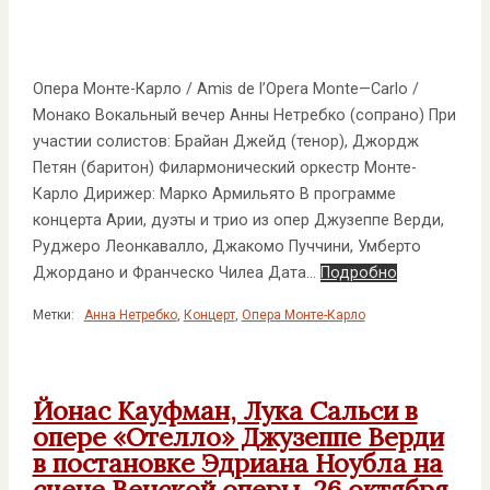
Опера Монте-Карло / Amis de l’Opera Monte—Carlo /
Монако Вокальный вечер Анны Нетребко (сопрано) При
участии солистов: Брайан Джейд (тенор), Джордж
Петян (баритон) Филармонический оркестр Монте-
Карло Дирижер: Марко Армильято В программе
концерта Арии, дуэты и трио из опер Джузеппе Верди,
Руджеро Леонкавалло, Джакомо Пуччини, Умберто
Джордано и Франческо Чилеа Дата…
Подробно
Метки:
Анна Нетребко
,
Концерт
,
Опера Монте-Карло
Йонас Кауфман, Лука Сальси в
опере «Отелло» Джузеппе Верди
в постановке Эдриана Ноубла на
сцене Венской оперы, 26 октября