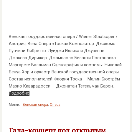
Венская государственная опера / Wiener Staatsoper /
Австрия, Вена Опера «Тоска» Композитор: Джакомо
Пуччини Либретто: Луиджи Иллика и Джузеппе
Джакоза Дирижер: Джампаоло Бизанти Постановка:
Маргарете Валльман Сценография и костюмы: Николай
Бенуа Хор и оркестр Венской государственной оперы
Состав исполнителей Флория Тоска — Малин Бюстрём
Марио Каварадосси — Джонатан Тетельман Барон…
Подробно
Метки:
Венская опера
,
Опера
Гала-концерт под открытым