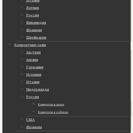
Италия
Латвия
Россия
Финляндия
Франция
Швейцария
Концертные залы
Австрия
Англия
Германия
Испания
Италия
Нидерланды
Россия
Концерты в залах
Концерты в соборах
США
Франция