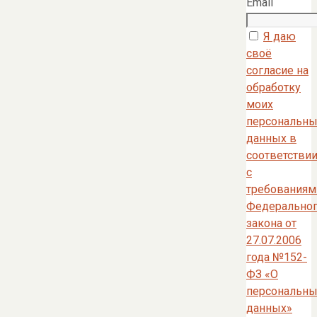
Email
Я даю
своё
согласие на
обработку
моих
персональны
данных в
соответстви
с
требованиям
Федерально
закона от
27.07.2006
года №152-
ФЗ «О
персональны
данных»