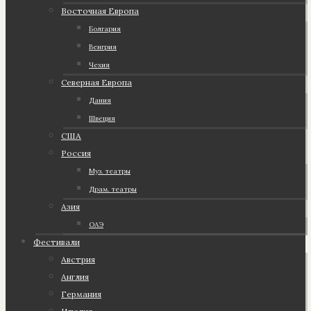
Восточная Европа
Болгария
Венгрия
Чехия
Северная Европа
Дания
Швеция
США
Россия
Муз. театры
Драм. театры
Азия
ОАЭ
Фестивали
Австрия
Англия
Германия