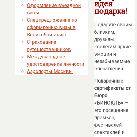
идея
Оформление въездной
подарка!
визы
Спецпредложение по
Подарите своим
оформлению визы в
близким,
Великобританию
друзьям,
Страхование
коллегам яркие
путешественников
эмоции и
Международное
незабываемые
удостоверение личности
впечатления.
Аэропорты Москвы
П
одарочные
сертификаты от
Бюро
«БИНОКЛЬ»
—
это посещение
премьер,
фестивалей,
спектаклей и