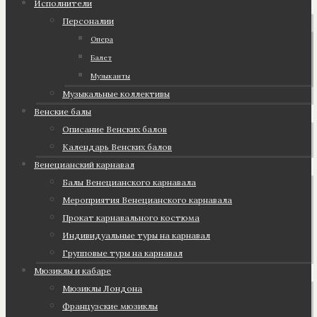
Исполнители
Персоналии
Опера
Балет
Музыканты
Музыкальные коллективы
Венские балы
Описание Венских балов
Календарь Венских балов
Венецианский карнавал
Балы Венецианского карнавала
Мероприятия Венецианского карнавала
Прокат карнавального костюма
Индивидуальные туры на карнавал
Групповые туры на карнавал
Мюзиклы и кабаре
Мюзиклы Лондона
Французские мюзиклы