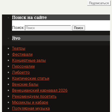
Поиск на сайте
Поиск
Поиск
Jivo
Театры
Фестивали
Концертные залы
Персоналии
Либретто
Критические статьи
Венские балы
Венецианский карнавал 2026
Рекомендуем посетить
Мюзиклы и кабаре
Популярная музыка