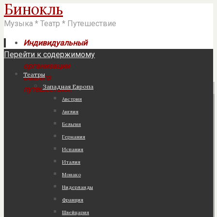
Бинокль
Музыка * Театр * Путешествие
Индивидуальный
Перейти к содержимому
подход к
организации
Театры
Вашего
Западная Европа
путешествия!
Австрия
Англия
Бельгия
Германия
Испания
Италия
Монако
Нидерланды
Франция
Швейцария