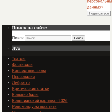
персональны
данных»
Поиск на сайте
Поиск
Поиск
Jivo
Театры
Фестивали
Концертные залы
Персоналии
Либретто
Критические статьи
Венские балы
Венецианский карнавал 2026
Рекомендуем посетить