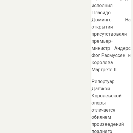
исполнил
Пласидо
Доминго. На
открытии
присутствовали
премьер-
министр Андерс
Фог Расмуссен и
королева
Маргрете II.
Репертуар
Датской
Королевской
оперы
отличается
обилием
произведений
позднего