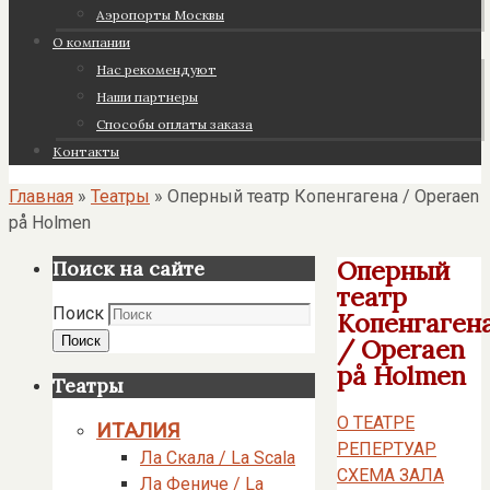
Аэропорты Москвы
О компании
Нас рекомендуют
Наши партнеры
Cпособы оплаты заказа
Контакты
Главная
»
Театры
»
Оперный театр Копенгагена / Operaen
på Holmen
Оперный
Поиск на сайте
театр
Поиск
Копенгаген
Поиск
/ Operaen
på Holmen
Театры
О ТЕАТРЕ
ИТАЛИЯ
РЕПЕРТУАР
Ла Скала / La Scala
СХЕМА ЗАЛА
Ла Фениче / La