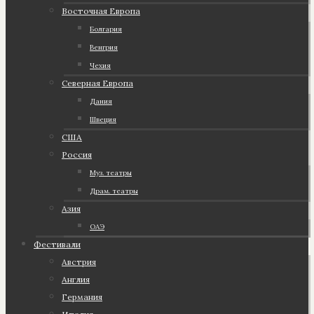
Восточная Европа
Болгария
Венгрия
Чехия
Северная Европа
Дания
Швеция
США
Россия
Муз. театры
Драм. театры
Азия
ОАЭ
Фестивали
Австрия
Англия
Германия