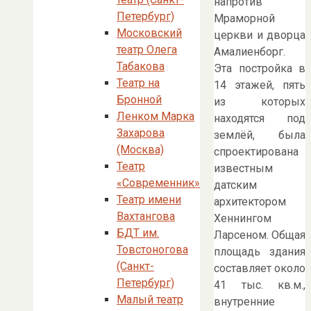
напротив
Петербург)
Мраморной
Московский
церкви и дворца
театр Олега
Амалиенборг.
Табакова
Эта постройка в
Театр на
14 этажей, пять
Бронной
из которых
Ленком Марка
находятся под
Захарова
землёй, была
(Москва)
спроектирована
Театр
известным
«Современник»
датским
Театр имени
архитектором
Вахтангова
Хеннингом
БДТ им.
Ларсеном. Общая
Товстоногова
площадь здания
(Санкт-
составляет около
Петербург)
41 тыс. кв.м.,
Малый театр
внутренние