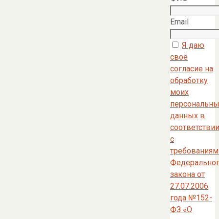
Email
Я даю
своё
согласие на
обработку
моих
персональны
данных в
соответстви
с
требованиям
Федерально
закона от
27.07.2006
года №152-
ФЗ «О