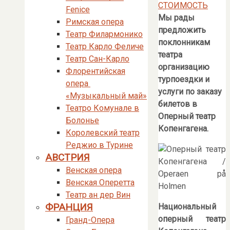
СТОИМОСТЬ
Fenice
Мы рады
Римская опера
предложить
Театр Филармонико
поклонникам
Театр Карло Феличе
театра
Театр Сан-Карло
организацию
Флорентийская
турпоездки и
опера
услуги по заказу
«Музыкальный май»
билетов в
Театро Комунале в
Оперный театр
Болонье
Копенгагена.
Королевский театр
Реджио в Турине
АВСТРИЯ
Венская опера
Венская Оперетта
Театр ан дер Вин
ФРАНЦИЯ
Национальный
оперный театр
Гранд-Опера