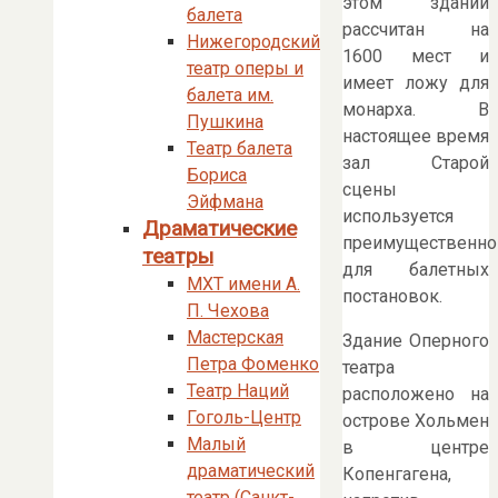
этом здании
балета
расcчитан на
Нижегородский
1600 мест и
театр оперы и
имеет ложу для
балета им.
монарха. В
Пушкина
настоящее время
Театр балета
зал Старой
Бориса
сцены
Эйфмана
используется
Драматические
преимущественно
театры
для балетных
МХТ имени А.
постановок.
П. Чехова
Мастерская
Здание Оперного
Петра Фоменко
театра
Театр Наций
расположено на
Гоголь-Центр
острове Хольмен
Малый
в центре
драматический
Копенгагена,
театр (Санкт-