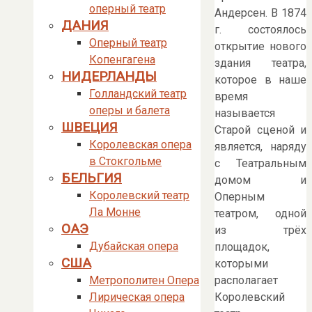
оперный театр
Андерсен. В 1874
ДАНИЯ
г. состоялось
Оперный театр
открытие нового
Копенгагена
здания театра,
НИДЕРЛАНДЫ
которое в наше
Голландский театр
время
оперы и балета
называется
ШВЕЦИЯ
Старой сценой и
Королевская опера
является, наряду
в Стокгольме
с Театральным
БЕЛЬГИЯ
домом и
Королевский театр
Оперным
Ла Монне
театром, одной
ОАЭ
из трёх
Дубайская опера
площадок,
США
которыми
располагает
Метрополитен Опера
Королевский
Лирическая опера