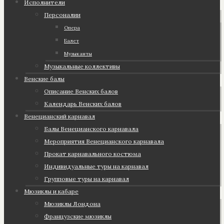
Исполнители
Персоналии
Опера
Балет
Музыканты
Музыкальные коллективы
Венские балы
Описание Венских балов
Календарь Венских балов
Венецианский карнавал
Балы Венецианского карнавала
Мероприятия Венецианского карнавала
Прокат карнавального костюма
Индивидуальные туры на карнавал
Групповые туры на карнавал
Мюзиклы и кабаре
Мюзиклы Лондона
Французские мюзиклы