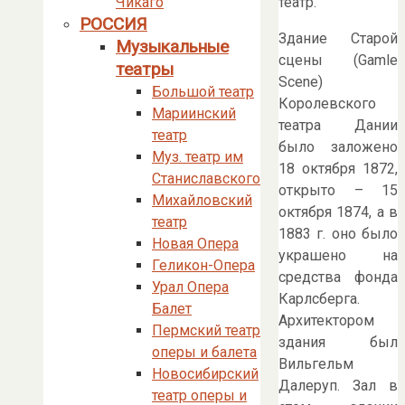
театр.
Чикаго
РОССИЯ
Здание Старой
Музыкальные
сцены (Gamle
театры
Scene)
Большой театр
Королевского
Мариинский
театра Дании
театр
было заложено
Муз. театр им
18 октября 1872,
Станиславского
открыто – 15
Михайловский
октября 1874, а в
театр
1883 г. оно было
Новая Опера
украшено на
Геликон-Опера
средства фонда
Урал Опера
Карлсберга.
Балет
Архитектором
Пермский театр
здания был
оперы и балета
Вильгельм
Новосибирский
Далеруп. Зал в
театр оперы и