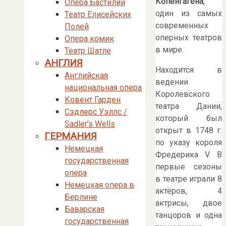
Копенгагена
,
Опера Бастилии
один из самых
Театр Елисейских
современных
Полей
оперных театров
Опера комик
в мире.
Театр Шатле
АНГЛИЯ
Находится в
Английская
ведении
национальная опера
Королевского
Ковент Гарден
театра Дании,
Сэдлерс Уэллс /
который был
Sadler’s Wells
открыт в 1748 г.
ГЕРМАНИЯ
по указу короля
Немецкая
Фредерика V. В
государственная
первые сезоны
опера
в театре играли 8
Немецкая опера в
актёров, 4
Берлине
актрисы, двое
Баварская
танцоров и одна
государственная