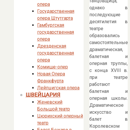
танцовщица,
опера
однако в
Государственная
последующие
опера Штутгарта
десятилетия в
Гамбургская
театре
государственная
образовались
опера
самостоятельные
Дрезденская
драматическая,
государственная
балетная и
опера
оперная труппы,
Комише-опер
с конца XVIII в.
Новая Опера
при театре
Франкфурта
работают
Лейпцигская опера
балетная и
ШВЕЙЦАРИЯ
оперная школы.
Женевский
Драматическое
Большой театр
искусство и
Цюрихский оперный
балет в
театр
Королевском
Балет Бежара в