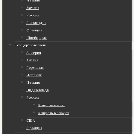
Италия
Латвия
Россия
Финляндия
Франция
Швейцария
Концертные залы
Австрия
Англия
Германия
Испания
Италия
Нидерланды
Россия
Концерты в залах
Концерты в соборах
США
Франция