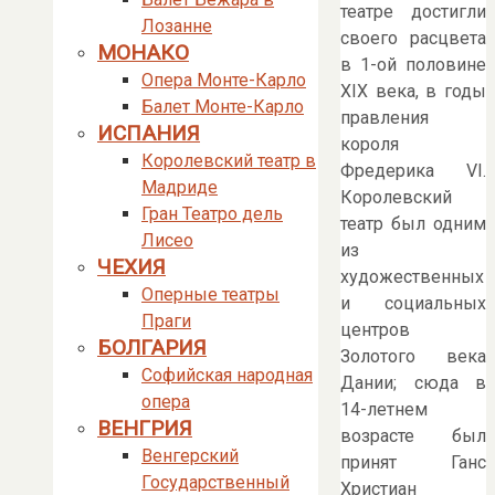
театре достигли
Лозанне
своего расцвета
МОНАКО
в 1-ой половине
Опера Монте-Карло
XIX века, в годы
Балет Монте-Карло
правления
ИСПАНИЯ
короля
Королевский театр в
Фредерика VI.
Мадриде
Королевский
Гран Театро дель
театр был одним
Лисео
из
ЧЕХИЯ
художественных
Оперные театры
и социальных
Праги
центров
БОЛГАРИЯ
Золотого века
Софийская народная
Дании; сюда в
опера
14-летнем
ВЕНГРИЯ
возрасте был
Венгерский
принят Ганс
Государственный
Христиан