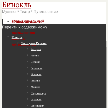
Бинокль
Музыка * Театр * Путешествие
Индивидуальный
Перейти к содержимому
подход к
организации
Театры
Вашего
Западная Европа
путешествия!
Австрия
Англия
Бельгия
Германия
Испания
Италия
Монако
Нидерланды
Франция
Швейцария