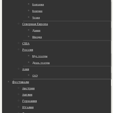
Болгария
Венгрия
Чехия
Северная Европа
Дания
Швеция
США
Россия
Муз. театры
Драм. театры
Азия
ОАЭ
Фестивали
Австрия
Англия
Германия
Италия