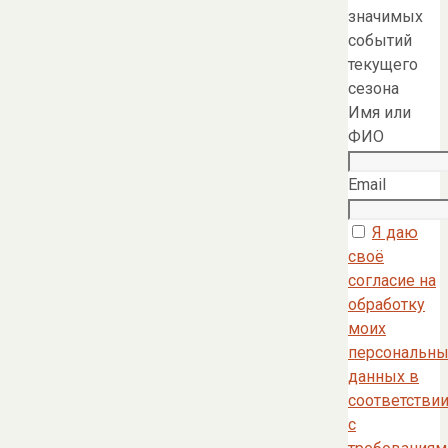
значимых
событий
текущего
сезона
Имя или
ФИО
Email
Я даю
своё
согласие на
обработку
моих
персональны
данных в
соответстви
с