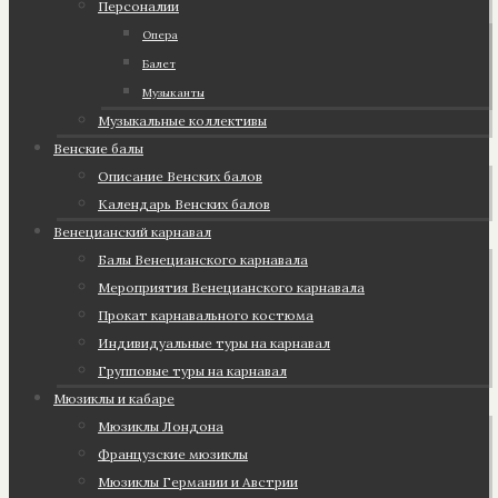
Персоналии
Опера
Балет
Музыканты
Музыкальные коллективы
Венские балы
Описание Венских балов
Календарь Венских балов
Венецианский карнавал
Балы Венецианского карнавала
Мероприятия Венецианского карнавала
Прокат карнавального костюма
Индивидуальные туры на карнавал
Групповые туры на карнавал
Мюзиклы и кабаре
Мюзиклы Лондона
Французские мюзиклы
Мюзиклы Германии и Австрии