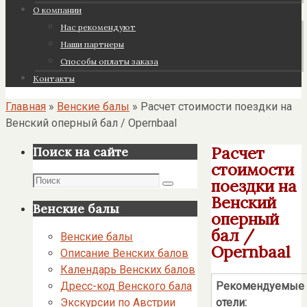
О компании
Нас рекомендуют
Наши партнеры
Cпособы оплаты заказа
Контакты
Главная
»
Венские балы
»
Расчет стоимости поездки на
Венский оперный бал / Opernbaal
Расчет
Поиск на сайте
стоимости
Поиск
поездки на
Поиск
Венский
Венские балы
оперный
бал /
Венские балы
Opernbaal
Описание Венских балов
Календарь Венских балов
Рекомендуемые
Дресс-код Венского бала
отели:
Экскурсии по Австрии