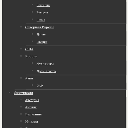
Болгария
Венгрия
Чехия
Северная Европа
Дания
Швеция
США
Россия
Муз. театры
Драм. театры
Азия
ОАЭ
Фестивали
Австрия
Англия
Германия
Италия