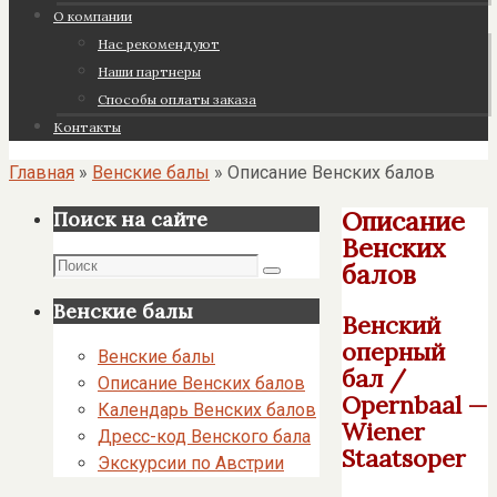
О компании
Нас рекомендуют
Наши партнеры
Cпособы оплаты заказа
Контакты
Главная
»
Венские балы
»
Описание Венских балов
Описание
Поиск на сайте
Венских
Поиск
балов
Поиск
Венские балы
Венский
оперный
Венские балы
бал /
Описание Венских балов
Opernbaal —
Календарь Венских балов
Wiener
Дресс-код Венского бала
Staatsoper
Экскурсии по Австрии