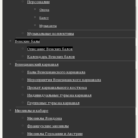
Персоналии
Опера
Балет
Музыканты
Музыкальные коллективы
Венские балы
Описание Венских балов
Календарь Венских балов
Венецианский карнавал
Балы Венецианского карнавала
Мероприятия Венецианского карнавала
Прокат карнавального костюма
Индивидуальные туры на карнавал
Групповые туры на карнавал
Мюзиклы и кабаре
Мюзиклы Лондона
Французские мюзиклы
Мюзиклы Германии и Австрии