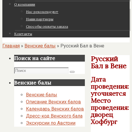
О компании
Нас рекомендуют
Наши партнеры
Cпособы оплаты заказа
Контакты
Главная
»
Венские балы
»
Русский Бал в Вене
Русский
Поиск на сайте
Бал в Вене
Поиск
Поиск
Дата
Венские балы
проведения:
уточняется
Венские балы
Место
Описание Венских балов
проведения:
Календарь Венских балов
дворец
Дресс-код Венского бала
Хофбург
Экскурсии по Австрии