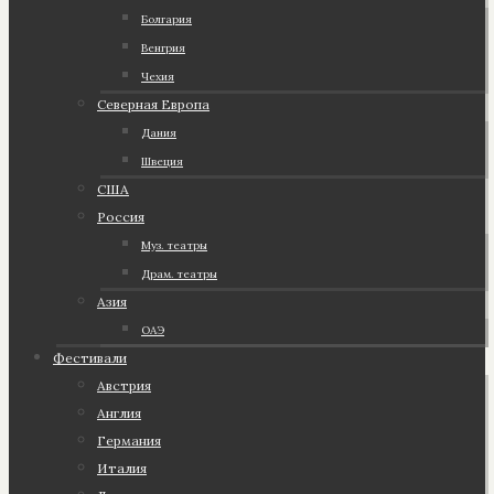
Болгария
Венгрия
Чехия
Северная Европа
Дания
Швеция
США
Россия
Муз. театры
Драм. театры
Азия
ОАЭ
Фестивали
Австрия
Англия
Германия
Италия