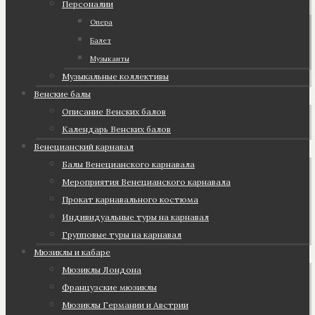
Персоналии
Опера
Балет
Музыканты
Музыкальные коллективы
Венские балы
Описание Венских балов
Календарь Венских балов
Венецианский карнавал
Балы Венецианского карнавала
Мероприятия Венецианского карнавала
Прокат карнавального костюма
Индивидуальные туры на карнавал
Групповые туры на карнавал
Мюзиклы и кабаре
Мюзиклы Лондона
Французские мюзиклы
Мюзиклы Германии и Австрии