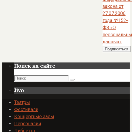
закона от
27.07.2006
года №152-
ФЗ «О
персональны
данных»
Поиск на сайте
Поиск
Поиск
Jivo
Театры
Фестивали
Концертные залы
Персоналии
Либретто