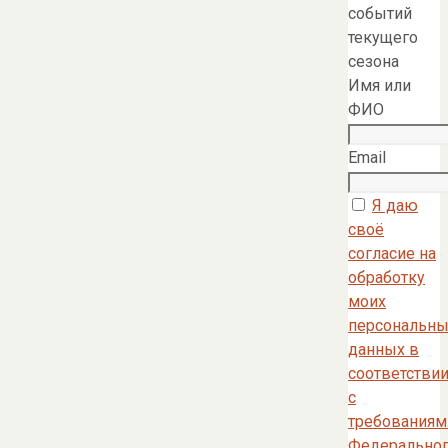
событий
текущего
сезона
Имя или
ФИО
Email
Я даю
своё
согласие на
обработку
моих
персональны
данных в
соответстви
с
требованиям
Федерально