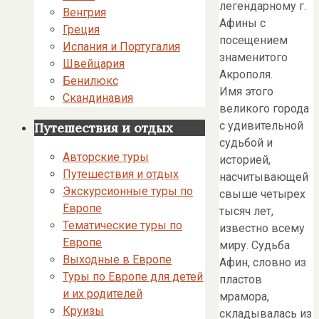
легендарному г.
Венгрия
Афины с
Греция
посещением
Испания и Португалия
знаменитого
Швейцария
Акрополя.
Бенилюкс
Имя этого
Скандинавия
великого города
с удивительной
Путешествия и отдых
судьбой и
Авторские туры
историей,
Путешествия и отдых
насчитывающей
Экскурсионные туры по
свыше четырех
Европе
тысяч лет,
Тематические туры по
известно всему
Европе
миру. Судьба
Выходные в Европе
Афин, словно из
Туры по Европе для детей
пластов
и их родителей
мрамора,
Круизы
складывалась из