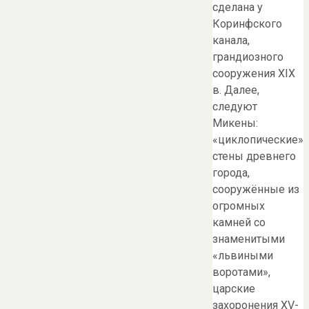
сделана у
Коринфского
канала,
грандиозного
сооружения XIX
в. Далее,
следуют
Микены:
«циклопические»
стены древнего
города,
сооружённые из
огромных
камней со
знаменитыми
«львиными
воротами»,
царские
захоронения XV-