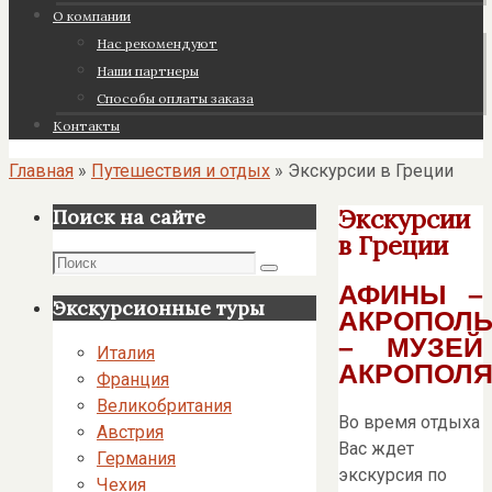
О компании
Нас рекомендуют
Наши партнеры
Cпособы оплаты заказа
Контакты
Главная
»
Путешествия и отдых
»
Экскурсии в Греции
Экскурсии
Поиск на сайте
в Греции
Поиск
Поиск
АФИНЫ –
Экскурсионные туры
АКРОПОЛ
– МУЗЕЙ
Италия
АКРОПОЛ
Франция
Великобритания
Во время отдыха
Австрия
Вас ждет
Германия
экскурсия по
Чехия