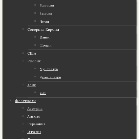
Болгария
Венгрия
Чехия
Северная Европа
Дания
Швеция
США
Россия
Муз. театры
Драм. театры
Азия
ОАЭ
Фестивали
Австрия
Англия
Германия
Италия