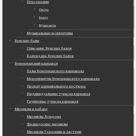
Персоналии
Опера
Балет
Музыканты
Музыкальные коллективы
Венские балы
Описание Венских балов
Календарь Венских балов
Венецианский карнавал
Балы Венецианского карнавала
Мероприятия Венецианского карнавала
Прокат карнавального костюма
Индивидуальные туры на карнавал
Групповые туры на карнавал
Мюзиклы и кабаре
Мюзиклы Лондона
Французские мюзиклы
Мюзиклы Германии и Австрии