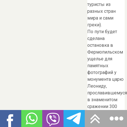
туристы из
разных стран
мира и сами
греки).
По пути будет
сделана
остановка в
Фермопильском
ущелье для
памятных
фотографий у
монумента царю
Леониду,
прославившемуся
в знаменитом
сражении 300
спартанцев
против
многочисленной