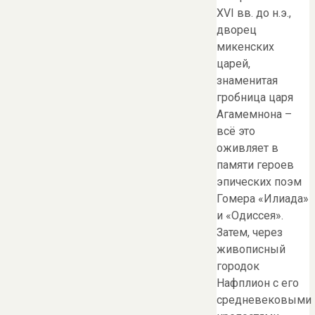
XVI вв. до н.э.,
дворец
микенских
царей,
знаменитая
гробница царя
Агамемнона –
всё это
оживляет в
памяти героев
эпических поэм
Гомера «Илиада»
и «Одиссея».
Затем, через
живописный
городок
Нафплион с его
средневековыми