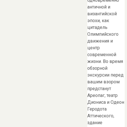
одновременно
античной и
византийской
эпохи, как
цитадель
Олимпийского
движения и
центр
современной
жизни. Во время
обзорной
экскурсии перед
вашим взором
предстанут
Ареопаг, театр
Диониса и Одеон
Геродота
Аттического,
здание