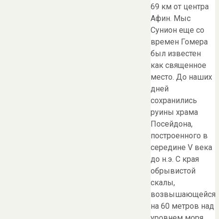
69 км от центра
Афин. Мыс
Сунион еще со
времен Гомера
был известен
как священное
место. До наших
дней
сохранились
руины храма
Посейдона,
построенного в
середине V века
до н.э. С края
обрывистой
скалы,
возвышающейся
на 60 метров над
уровнем моря,