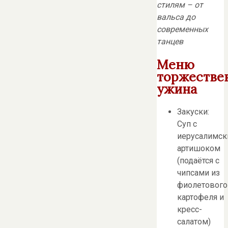
стилям – от
вальса до
современных
танцев
Меню
торжестве
ужина
Закуски:
Суп с
иерусалимс
артишоком
(подаётся с
чипсами из
фиолетового
картофеля и
кресс-
салатом)