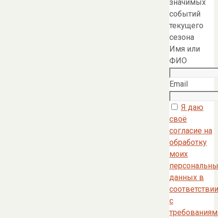
значимых
событий
текущего
сезона
Имя или
ФИО
Email
Я даю
своё
согласие на
обработку
моих
персональны
данных в
соответстви
с
требованиям