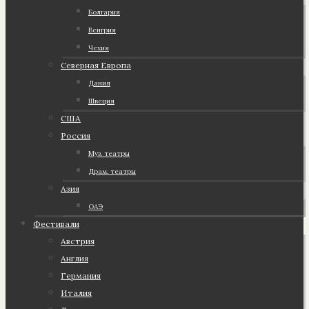
Болгария
Венгрия
Чехия
Северная Европа
Дания
Швеция
США
Россия
Муз. театры
Драм. театры
Азия
ОАЭ
Фестивали
Австрия
Англия
Германия
Италия