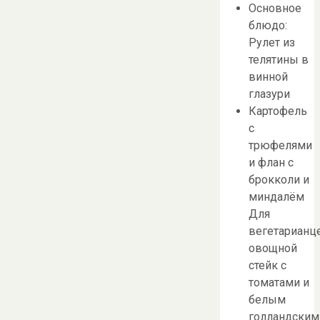
Основное
блюдо:
Рулет из
телятины в
винной
глазури
Картофель
с
трюфелями
и флан с
брокколи и
миндалём
Для
вегетарианц
овощной
стейк с
томатами и
белым
голландским