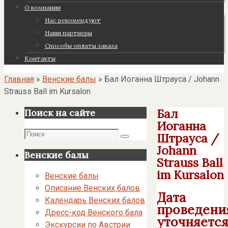
О компании
Нас рекомендуют
Наши партнеры
Cпособы оплаты заказа
Контакты
Главная
»
Венские балы
»
Бал Иоганна Штрауса / Johann
Strauss Ball im Kursalon
Бал
Поиск на сайте
Иоганна
Поиск
Штрауса /
Поиск
Johann
Венские балы
Strauss Ball
im Kursalon
Венские балы
Описание Венских балов
Дата
Календарь Венских балов
проведени
Дресс-код Венского бала
уточняетс
Экскурсии по Австрии