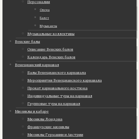
Персоналии
Опера
Балет
Музыканты
Музыкальные коллективы
Венские балы
Описание Венских балов
Календарь Венских балов
Венецианский карнавал
Балы Венецианского карнавала
Мероприятия Венецианского карнавала
Прокат карнавального костюма
Индивидуальные туры на карнавал
Групповые туры на карнавал
Мюзиклы и кабаре
Мюзиклы Лондона
Французские мюзиклы
Мюзиклы Германии и Австрии