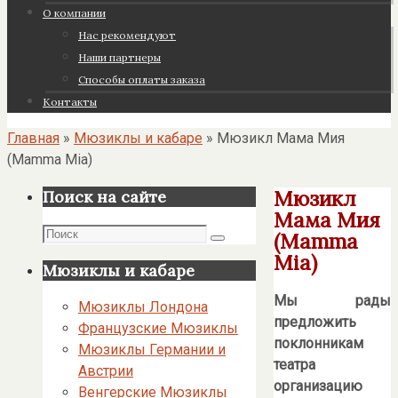
О компании
Нас рекомендуют
Наши партнеры
Cпособы оплаты заказа
Контакты
Главная
»
Мюзиклы и кабаре
»
Мюзикл Мама Мия
(Mamma Mia)
Мюзикл
Поиск на сайте
Мама Мия
Поиск
(Mamma
Поиск
Mia)
Мюзиклы и кабаре
Мы рады
Мюзиклы Лондона
предложить
Французские Мюзиклы
поклонникам
Мюзиклы Германии и
театра
Австрии
организацию
Венгерские Мюзиклы