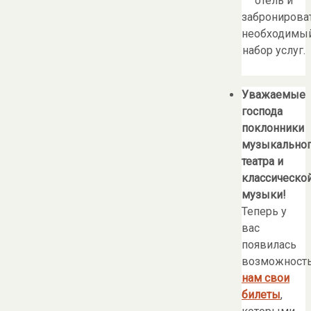
отель и
забронирова
необходимы
набор услуг.
Уважаемые
господа
поклонники
музыкально
театра и
классическо
музыки!
Теперь у
вас
появилась
возможност
нам свои
билеты
,