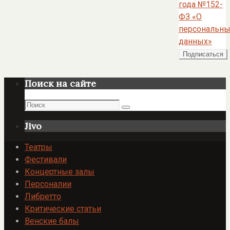
года №152-
ФЗ «О
персональны
данных»
Поиск на сайте
Поиск
Поиск
Jivo
Театры
Фестивали
Концертные залы
Персоналии
Либретто
Критические статьи
Венские балы