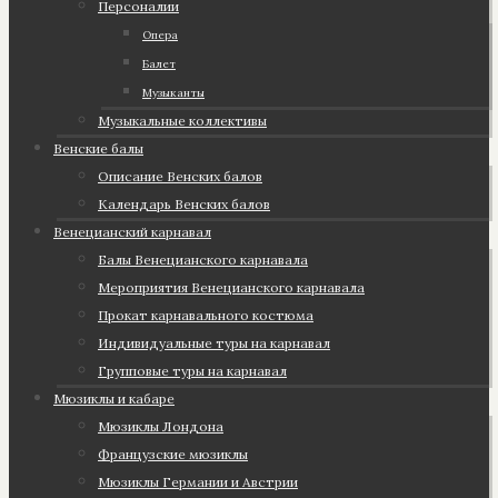
Персоналии
Опера
Балет
Музыканты
Музыкальные коллективы
Венские балы
Описание Венских балов
Календарь Венских балов
Венецианский карнавал
Балы Венецианского карнавала
Мероприятия Венецианского карнавала
Прокат карнавального костюма
Индивидуальные туры на карнавал
Групповые туры на карнавал
Мюзиклы и кабаре
Мюзиклы Лондона
Французские мюзиклы
Мюзиклы Германии и Австрии