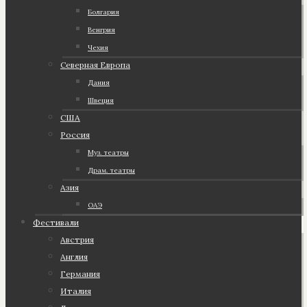
Болгария
Венгрия
Чехия
Северная Европа
Дания
Швеция
США
Россия
Муз. театры
Драм. театры
Азия
ОАЭ
Фестивали
Австрия
Англия
Германия
Италия