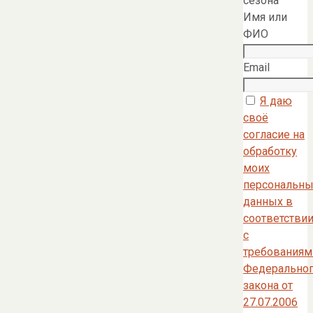
сезона
Имя или
ФИО
Email
Я даю
своё
согласие на
обработку
моих
персональны
данных в
соответстви
с
требованиям
Федерально
закона от
27.07.2006