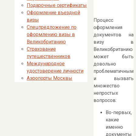
Подарочные сертификаты
Оформление въездной
визы
Процесс
Спецпредложение по
оформления
оформлению визы в
документов на
Великобританию
визу в
Страхование
Великобританию
путешественников
может быть
Международное
довольно
удостоверение личности
проблематичным
Аэропорты Москвы
и вызвать
множество
непростых
вопросов:
Во-первых,
какие
именно
документы