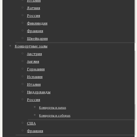
Италия
Латвия
Россия
Финляндия
Франция
Швейцария
Концертные залы
Австрия
Англия
Германия
Испания
Италия
Нидерланды
Россия
Концерты в залах
Концерты в соборах
США
Франция