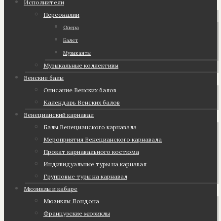
Исполнители
Персоналии
Опера
Балет
Музыканты
Музыкальные коллективы
Венские балы
Описание Венских балов
Календарь Венских балов
Венецианский карнавал
Балы Венецианского карнавала
Мероприятия Венецианского карнавала
Прокат карнавального костюма
Индивидуальные туры на карнавал
Групповые туры на карнавал
Мюзиклы и кабаре
Мюзиклы Лондона
Французские мюзиклы