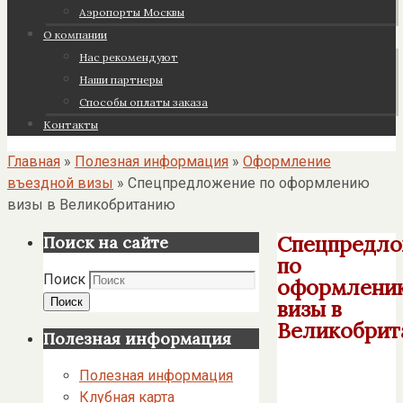
Аэропорты Москвы
О компании
Нас рекомендуют
Наши партнеры
Cпособы оплаты заказа
Контакты
Главная
»
Полезная информация
»
Оформление
въездной визы
»
Спецпредложение по оформлению
визы в Великобританию
Спецпредл
Поиск на сайте
по
Поиск
оформлени
Поиск
визы в
Великобрит
Полезная информация
Полезная информация
Клубная карта