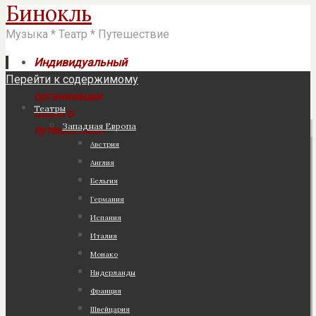
Бинокль
Музыка * Театр * Путешествие
Индивидуальный
Перейти к содержимому
подход к
организации
Театры
Вашего
Западная Европа
путешествия!
Австрия
Англия
Бельгия
Германия
Испания
Италия
Монако
Нидерланды
Франция
Швейцария