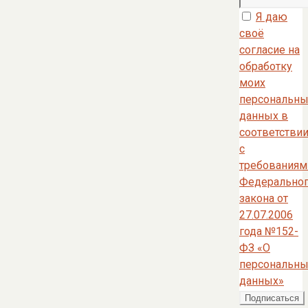
Я даю
своё
согласие на
обработку
моих
персональны
данных в
соответстви
с
требованиям
Федерально
закона от
27.07.2006
года №152-
ФЗ «О
персональны
данных»