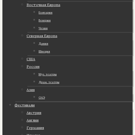
Восточная Европа
Болгария
Венгрия
Чехия
Северная Европа
Дания
Швеция
США
Россия
Муз. театры
Драм. театры
Азия
ОАЭ
Фестивали
Австрия
Англия
Германия