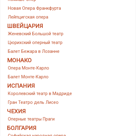
Новая Опера Франкфурта
Лейпцигская опера
ШВЕЙЦАРИЯ
Женевский Большой театр
Цюрихский оперный театр
Балет Бежара в Лозанне
МОНАКО
Опера Монте-Карло
Балет Монте-Карло
ИСПАНИЯ
Королевский театр в Мадриде
Гран Театро дель Лисео
ЧЕХИЯ
Оперные театры Праги
БОЛГАРИЯ
Софийская народная опера