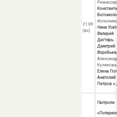
Режиссер
Констант
Богомоло
Исполняю
21.09
Нина Усат
(вс)
Валерий
Дегтярь
,
Дмитрий
Воробьев
Александ
Куликова,
Елена По
Анатолий
Петров
и 
Гастроли
«Потерян