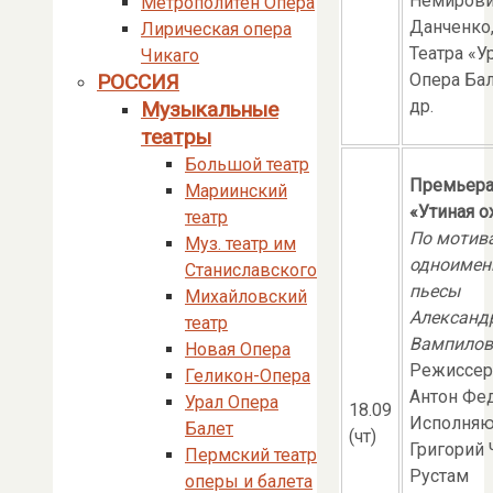
Немирови
Метрополитен Опера
Данченко
Лирическая опера
Театра «У
Чикаго
РОССИЯ
Опера Бал
др.
Музыкальные
театры
Большой театр
Премьера
Мариинский
«Утиная о
театр
По мотив
Муз. театр им
одноимен
Станиславского
пьесы
Михайловский
Александ
театр
Вампилов
Новая Опера
Режиссер
Геликон-Опера
Антон Фе
Урал Опера
18.09
Исполняю
Балет
(чт)
Григорий 
Пермский театр
Рустам
оперы и балета