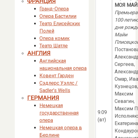
ФРАНЦИЯ
МОЯ МАЙ
Гранд-Опера
Премьера
Опера Бастилии
100-летию
Театр Елисейских
дня рожд
Полей
Майи
Опера комик
Плисецко
Театр Шатле
Постанов
АНГЛИЯ
Александ
Английская
Сергеев,
национальная опера
Александ
Ковент Гарден
Омар, Ив
Сэдлерс Уэллс /
Кузнецов
Sadler’s Wells
Максим
ГЕРМАНИЯ
Севагин,
Немецкая
Максим П
9.09
государственная
Исполняю
(вт)
опера
Екатерина
Немецкая опера в
Кондауро
Берлине