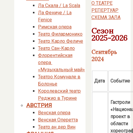
О ТЕАТРЕ
Ла Скала / La Scala
РЕПЕРТУАР
Ла Фениче / La
СХЕМА ЗАЛА
Fenice
Римская опера
Сезон
Театр Филармонико
2025-2026
Театр Карло Феличе
Театр Сан-Карло
Сентябрь
Флорентийская
2024
опера
«Музыкальный май»
Театро Комунале в
Дата
Событие
Болонье
Королевский театр
Реджио в Турине
Гастроли
АВСТРИЯ
«Национа
Венская опера
проект в
Венская Оперетта
области
Театр ан дер Вин
хореогра