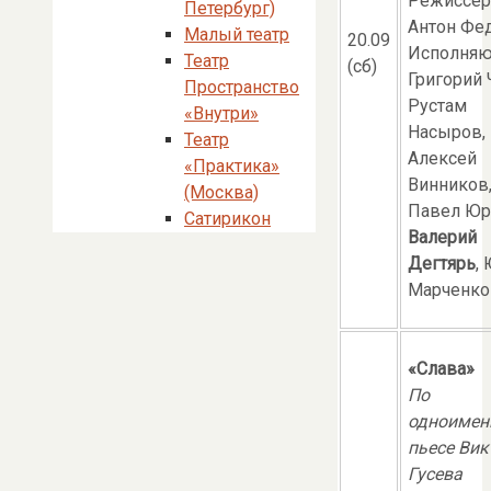
Режиссер
Петербург)
Антон Фе
Малый театр
20.09
Исполняю
Театр
(сб)
Григорий 
Пространство
Рустам
«Внутри»
Насыров,
Театр
Алексей
«Практика»
Винников
(Москва)
Павел Юр
Сатирикон
Валерий
Дегтярь
,
Марченко 
«Слава»
По
одноимен
пьесе Вик
Гусева