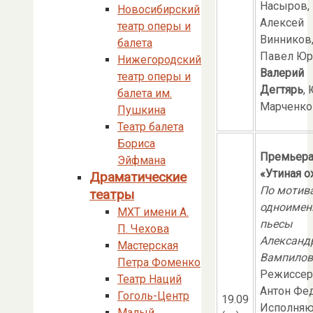
Насыров,
Новосибирский
Алексей
театр оперы и
Винников
балета
Павел Юр
Нижегородский
Валерий
театр оперы и
Дегтярь
,
балета им.
Марченко 
Пушкина
Театр балета
Бориса
Премьера
Эйфмана
«Утиная о
Драматические
По мотив
театры
одноимен
МХТ имени А.
пьесы
П. Чехова
Александ
Мастерская
Вампилов
Петра Фоменко
Режиссер
Театр Наций
Антон Фе
Гоголь-Центр
19.09
Исполняю
Малый