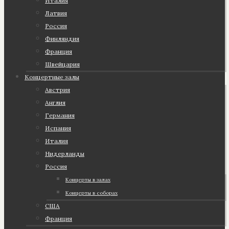
Италия
Латвия
Россия
Финляндия
Франция
Швейцария
Концертные залы
Австрия
Англия
Германия
Испания
Италия
Нидерланды
Россия
Концерты в залах
Концерты в соборах
США
Франция