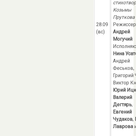
стихотво
Козьмы
Пруткова
28.09
Режиссер
(вс)
Андрей
Могучий
Исполняю
Нина Усат
Андрей
Феськов,
Григорий 
Виктор К
Юрий Ицк
Валерий
Дегтярь
,
Евгений
Чудаков
,
Лаврова