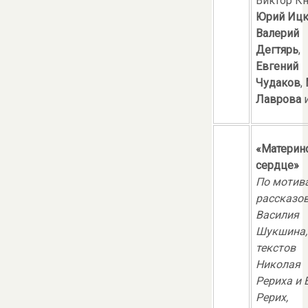
Виктор К
Юрий Ицк
Валерий
Дегтярь
,
Евгений
Чудаков
,
Лаврова
«Материн
сердце»
По мотив
рассказо
Василия
Шукшина,
текстов
Николая
Рериха и 
Рерих,