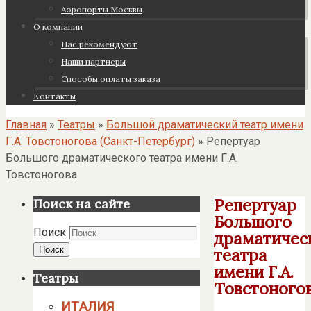
Аэропорты Москвы
О компании
Нас рекомендуют
Наши партнеры
Cпособы оплаты заказа
Контакты
Главная
»
Театры
»
Большой драматический театр имени
Г.А. Товстоногова (Санкт-Петербург)
»
Репертуар
Большого драматического театра имени Г.А.
Товстоногова
Репертуар
Поиск на сайте
Большого
Поиск
драматичес
Поиск
театра
имени Г.А.
Театры
Товстоного
ИТАЛИЯ