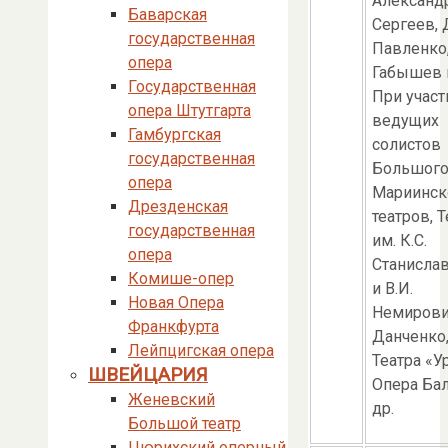
Александ
Баварская
Сергеев, 
государственная
Павленко,
опера
Габышев и
Государственная
При участ
опера Штутгарта
ведущих
Гамбургская
солистов
государственная
Большого
опера
Мариинск
Дрезденская
театров, Т
государственная
им. К.С.
опера
Станисла
Комише-опер
и В.И.
Новая Опера
Немирови
Франкфурта
Данченко
Лейпцигская опера
Театра «У
ШВЕЙЦАРИЯ
Опера Бал
Женевский
др.
Большой театр
Цюрихский оперный