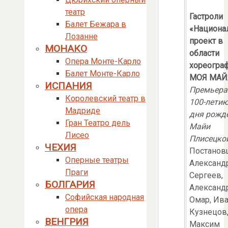
театр
Гастроли
Балет Бежара в
«Национа
Лозанне
проект в
МОНАКО
области
Опера Монте-Карло
хореогра
Балет Монте-Карло
МОЯ МАЙ
ИСПАНИЯ
Премьера
Королевский театр в
100-летию
Мадриде
дня рожд
Гран Театро дель
Майи
Лисео
Плисецко
ЧЕХИЯ
Постанов
Оперные театры
Александ
Праги
Сергеев,
БОЛГАРИЯ
Александ
Софийская народная
Омар, Ив
опера
Кузнецов
ВЕНГРИЯ
Максим