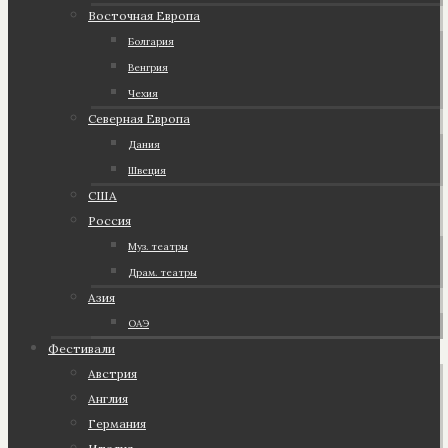
Восточная Европа
Болгария
Венгрия
Чехия
Северная Европа
Дания
Швеция
США
Россия
Муз. театры
Драм. театры
Азия
ОАЭ
Фестивали
Австрия
Англия
Германия