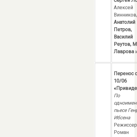
Сергей Л
Алексей
Винников
Анатолий
Петров,
Василий
Реутов, М
Лаврова
и
Перенос 
10/06
«Привиде
По
одноимен
пьесе Ген
Ибсена
Режиссер
Роман