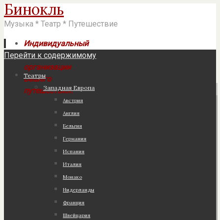
Бинокль
Музыка * Театр * Путешествие
Индивидуальный
Перейти к содержимому
подход к
организации
Театры
Вашего
Западная Европа
путешествия!
Австрия
Англия
Бельгия
Германия
Испания
Италия
Монако
Нидерланды
Франция
Швейцария