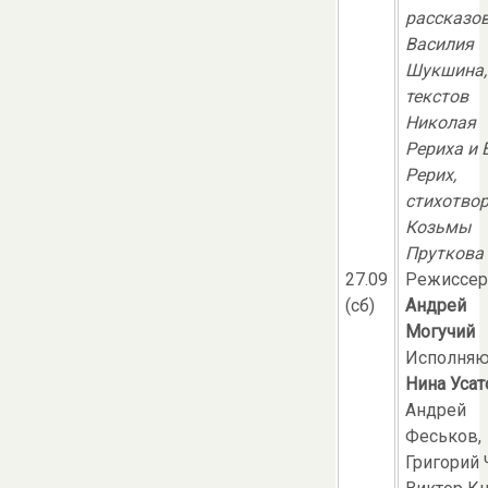
рассказо
Василия
Шукшина,
текстов
Николая
Рериха и 
Рерих,
стихотво
Козьмы
Пруткова
27.09
Режиссер
(сб)
Андрей
Могучий
Исполняю
Нина Усат
Андрей
Феськов,
Григорий 