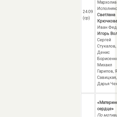
Мархолиа
Исполняю
24.09
Светлана
(ср)
Крючков
Иван Фед
Игорь Во
Сергей
Стукалов,
Денис
Борисенк
Михаил
Гарипов, 
Савицкая,
Дарья Че
«Материн
сердце»
По мотив