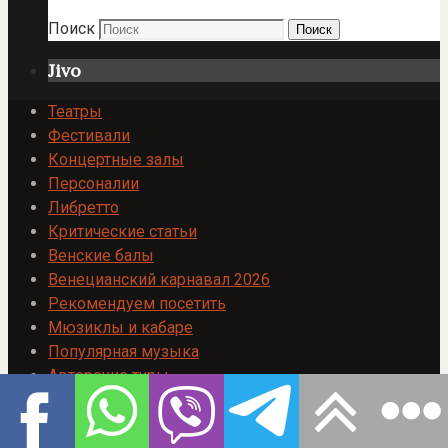
Поиск
Поиск
Jivo
Театры
Фестивали
Концертные залы
Персоналии
Либретто
Критические статьи
Венские балы
Венецианский карнавал 2026
Рекомендуем посетить
Мюзиклы и кабаре
Популярная музыка
Авторские туры
Экскурсионные туры по Европе
Отели
Продать билет