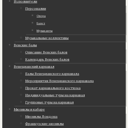
Исполнители
Персоналии
Опера
Балет
Музыканты
Музыкальные коллективы
Венские балы
Описание Венских балов
Календарь Венских балов
Венецианский карнавал
Балы Венецианского карнавала
Мероприятия Венецианского карнавала
Прокат карнавального костюма
Индивидуальные туры на карнавал
Групповые туры на карнавал
Мюзиклы и кабаре
Мюзиклы Лондона
Французские мюзиклы