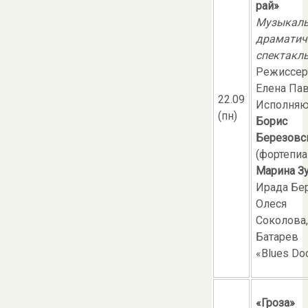
рай»
Музыкаль
драматич
спектакл
Режиссер
Елена Па
22.09
Исполняю
(пн)
Борис
Березовс
(фортепиа
Марина З
Ирада Бер
Олеся
Соколова
Батарев
«Blues Do
«Гроза»