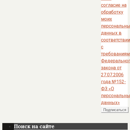
согласие на
обработку
моих
персональны
данных в
соответстви
с
требованиям
Федерально
закона от
27.07.2006
года №152-
ФЗ «О
персональны
данных»
Поиск на сайте