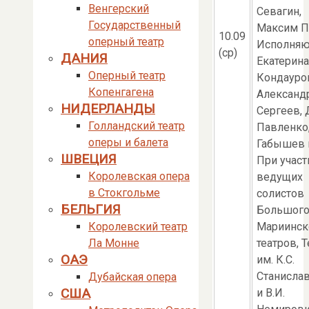
Венгерский
Севагин,
Государственный
Максим П
10.09
оперный театр
Исполняю
(ср)
ДАНИЯ
Екатерина
Оперный театр
Кондауро
Копенгагена
Александ
НИДЕРЛАНДЫ
Сергеев, 
Голландский театр
Павленко,
оперы и балета
Габышев и
ШВЕЦИЯ
При участ
Королевская опера
ведущих
в Стокгольме
солистов
БЕЛЬГИЯ
Большого
Королевский театр
Мариинск
Ла Монне
театров, Т
ОАЭ
им. К.С.
Станисла
Дубайская опера
США
и В.И.