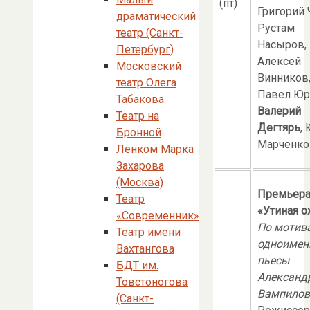
(пт)
Григорий 
драматический
Рустам
театр (Санкт-
Насыров,
Петербург)
Алексей
Московский
Винников
театр Олега
Павел Юр
Табакова
Валерий
Театр на
Дегтярь
,
Бронной
Марченко 
Ленком Марка
Захарова
(Москва)
Премьера
Театр
«Утиная о
«Современник»
По мотив
Театр имени
одноимен
Вахтангова
пьесы
БДТ им.
Александ
Товстоногова
Вампилов
(Санкт-