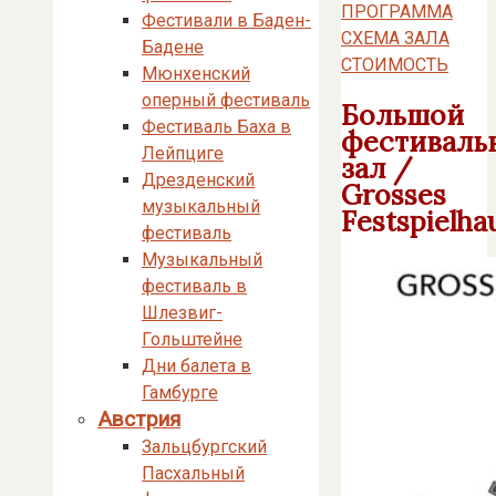
ПРОГРАММА
Фестивали в Баден-
СХЕМА ЗАЛА
Бадене
СТОИМОСТЬ
Мюнхенский
оперный фестиваль
Большой
Фестиваль Баха в
фестиваль
Лейпциге
зал /
Дрезденский
Grosses
музыкальный
Festspielha
фестиваль
Музыкальный
фестиваль в
Шлезвиг-
Гольштейне
Дни балета в
Гамбурге
Австрия
Зальцбургский
Пасхальный