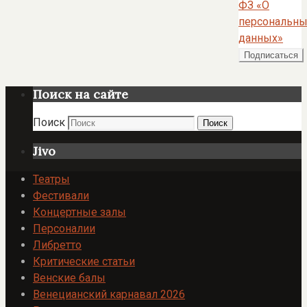
ФЗ «О
персональны
данных»
Поиск на сайте
Поиск
Поиск
Jivo
Театры
Фестивали
Концертные залы
Персоналии
Либретто
Критические статьи
Венские балы
Венецианский карнавал 2026