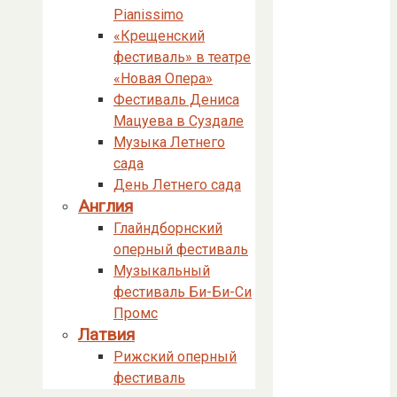
Pianissimo
«Крещенский
фестиваль» в театре
«Новая Опера»
Фестиваль Дениса
Мацуева в Суздале
Музыка Летнего
сада
День Летнего сада
Англия
Глайндборнский
оперный фестиваль
Музыкальный
фестиваль Би-Би-Си
Промс
Латвия
Рижский оперный
фестиваль