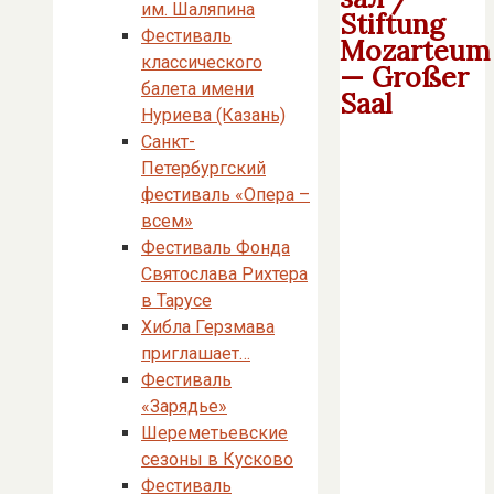
им. Шаляпина
Stiftung
Фестиваль
Mozarteum
классического
— Großer
балета имени
Saal
Нуриева (Казань)
Санкт-
Петербургский
фестиваль «Опера –
всем»
Фестиваль Фонда
Святослава Рихтера
в Тарусе
Хибла Герзмава
приглашает…
Фестиваль
«Зарядье»
Шереметьевские
сезоны в Кусково
Фестиваль