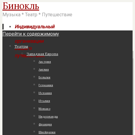
Бинокль
Музыка * Театр * Путешествие
Индивидуальный
Перейти к содержимому
подход к
организации
Театры
Вашего
Западная Европа
путешествия!
Австрия
Англия
Бельгия
Германия
Испания
Италия
Монако
Нидерланды
Франция
Швейцария