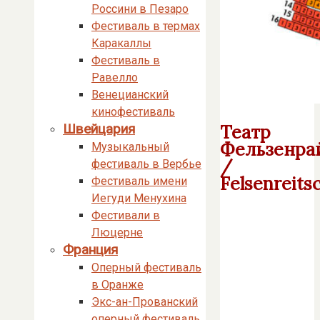
Россини в Пезаро
Фестиваль в термах
Каракаллы
Фестиваль в
Равелло
Венецианский
кинофестиваль
Швейцария
Театр
Фельзенра
Музыкальный
/
фестиваль в Вербье
Felsenreits
Фестиваль имени
Иегуди Менухина
Фестивали в
Люцерне
Франция
Оперный фестиваль
в Оранже
Экс-ан-Прованский
оперный фестиваль