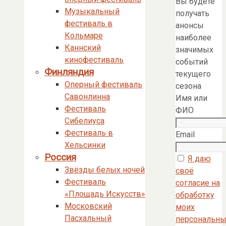
Вы будете
Музыкальный
получать
фестиваль в
анонсы
Кольмаре
наиболее
Каннский
значимых
кинофестиваль
событий
Финляндия
текущего
Оперный фестиваль
сезона
Савонлинна
Имя или
Фестиваль
ФИО
Сибелиуса
Фестиваль в
Email
Хельсинки
Россия
Я даю
Звёзды белых ночей
своё
Фестиваль
согласие на
«Площадь Искусств»
обработку
Московский
моих
Пасхальный
персональны