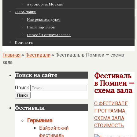
Аэропорты Москвы
О компании
Нас рекомендуют
Наши партнеры
Cпособы оплаты заказа
Контакты
Главная
»
Фестивали
»
Фестиваль в Помпеи — схема
зала
Фестиваль
Поиск на сайте
в Помпеи —
Поиск
схема зала
Поиск
О ФЕСТИВАЛЕ
Фестивали
ПРОГРАММА
СХЕМА ЗАЛА
Германия
СТОИМОСТЬ
Байройтский
фестиваль