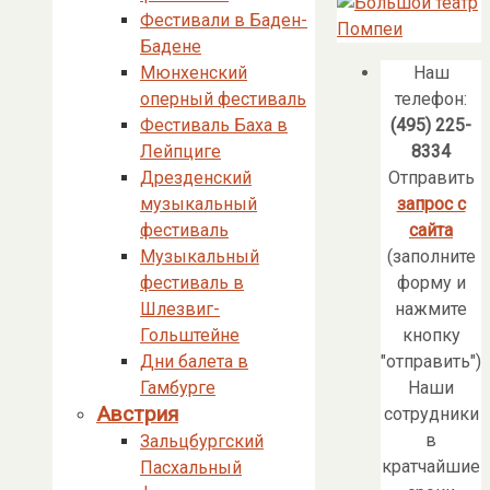
Фестивали в Баден-
Бадене
Наш
Мюнхенский
телефон:
оперный фестиваль
(495) 225-
Фестиваль Баха в
8334
Лейпциге
Отправить
Дрезденский
запрос с
музыкальный
сайта
фестиваль
(заполните
Музыкальный
форму и
фестиваль в
нажмите
Шлезвиг-
кнопку
Гольштейне
"отправить")
Дни балета в
Наши
Гамбурге
Австрия
сотрудники
в
Зальцбургский
кратчайшие
Пасхальный