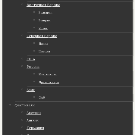
Восточная Европа
Болгария
Венгрия
Чехия
Северная Европа
Дания
Швеция
США
Россия
Муз. театры
Драм. театры
Азия
ОАЭ
Фестивали
Австрия
Англия
Германия