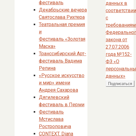
фестиваль
данных в
Декабрьские вечера
соответстви
Святослава Рихтера
с
Театральная премия
требованиям
и
Федерально
Фестиваль «Золотая
закона от
Маска»
27.07.2006
Транссибирский Арт-
года №152-
фестиваль Вадима
ФЗ «О
Репина
персональны
«Русское искусство
данных»
и мир» имени
Андрея Сахарова
Дягилевский
фестиваль в Перми
Фестиваль
Мстислава
Ростроповича
CONTEXT. Diana