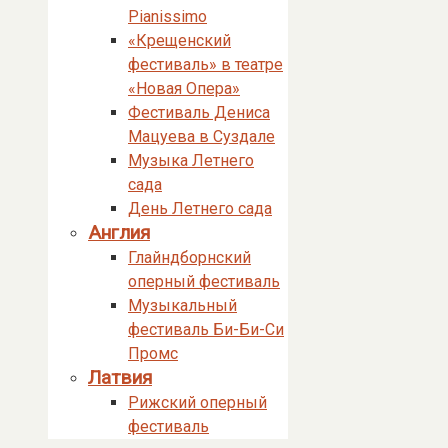
Pianissimo
«Крещенский
фестиваль» в театре
«Новая Опера»
Фестиваль Дениса
Мацуева в Суздале
Музыка Летнего
сада
День Летнего сада
Англия
Глайндборнский
оперный фестиваль
Музыкальный
фестиваль Би-Би-Си
Промс
Латвия
Рижский оперный
фестиваль