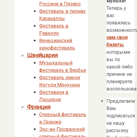
музыки!
Россини в Пезаро
Теперь у
Фестиваль в термах
вас
Каракаллы
появилась
Фестиваль в
возможност
Равелло
нам свои
Венецианский
билеты
,
кинофестиваль
которыми
Швейцария
вы по
Музыкальный
какой-либо
фестиваль в Вербье
причине не
Фестиваль имени
планируете
Иегуди Менухина
воспользоват
Фестивали в
Люцерне
Предлагаем
Франция
Вам
Оперный фестиваль
подписаться
в Оранже
на нашу
Экс-ан-Прованский
рассылку.
оперный фестиваль