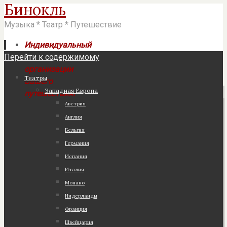
Бинокль
Музыка * Театр * Путешествие
Индивидуальный
Перейти к содержимому
подход к
организации
Театры
Вашего
Западная Европа
путешествия!
Австрия
Англия
Бельгия
Германия
Испания
Италия
Монако
Нидерланды
Франция
Швейцария