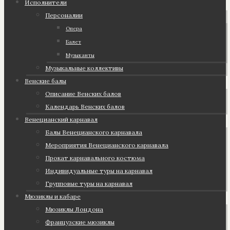
Исполнители
Персоналии
Опера
Балет
Музыканты
Музыкальные коллективы
Венские балы
Описание Венских балов
Календарь Венских балов
Венецианский карнавал
Балы Венецианского карнавала
Мероприятия Венецианского карнавала
Прокат карнавального костюма
Индивидуальные туры на карнавал
Групповые туры на карнавал
Мюзиклы и кабаре
Мюзиклы Лондона
Французские мюзиклы