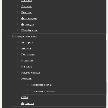
Италия
Латвия
Россия
Финляндия
Франция
Швейцария
Концертные залы
Австрия
Англия
Германия
Испания
Италия
Нидерланды
Россия
Концерты в залах
Концерты в соборах
США
Франция