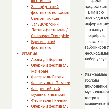
сроки
фестиваль
предоставят
Зальцбургский
Вам всю
фестиваль во время
необходиму
Святой Троицы
информацию
Зальцбургский
помогут
Летний фестиваль /
подобрать
Salzburger Festspiele
отель и
Брегенцский
забронирова
фестиваль
Италия
необходимы
набор услуг.
Арена ди Верона
Оперный фестиваль
Мачерате
Уважаемые
Фестиваль Верди
господа
Фестиваль в Помпеи
поклонники
Флорентийский
музыкально
музыкальный май
театра и
Фестиваль Пуччини
классическо
Оперный фестиваль