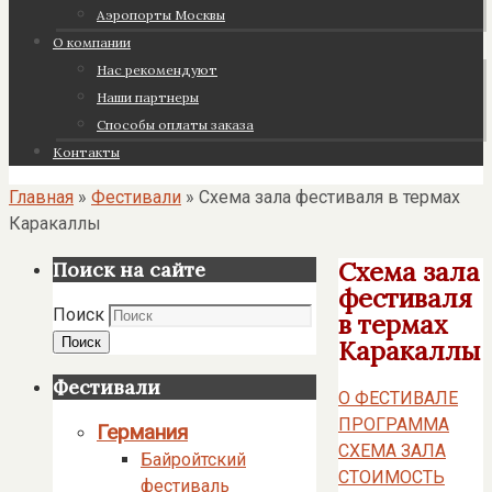
Аэропорты Москвы
О компании
Нас рекомендуют
Наши партнеры
Cпособы оплаты заказа
Контакты
Главная
»
Фестивали
»
Схема зала фестиваля в термах
Каракаллы
Схема зала
Поиск на сайте
фестиваля
Поиск
в термах
Поиск
Каракаллы
Фестивали
О ФЕСТИВАЛЕ
ПРОГРАММА
Германия
СХЕМА ЗАЛА
Байройтский
СТОИМОСТЬ
фестиваль