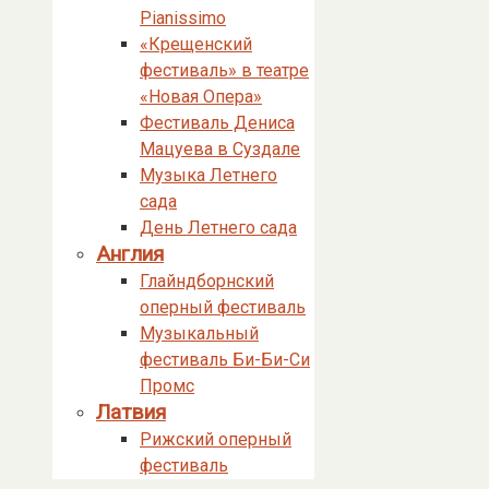
Pianissimo
«Крещенский
фестиваль» в театре
«Новая Опера»
Фестиваль Дениса
Мацуева в Суздале
Музыка Летнего
сада
День Летнего сада
Англия
Глайндборнский
оперный фестиваль
Музыкальный
фестиваль Би-Би-Си
Промс
Латвия
Рижский оперный
фестиваль