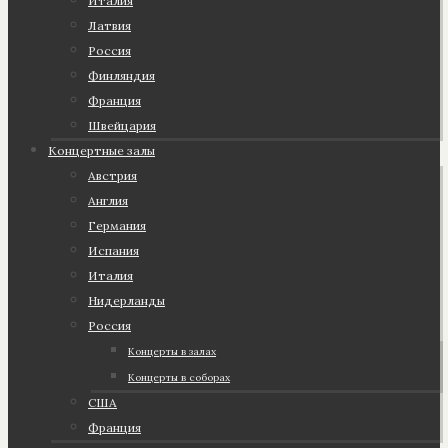
Италия
Латвия
Россия
Финляндия
Франция
Швейцария
Концертные залы
Австрия
Англия
Германия
Испания
Италия
Нидерланды
Россия
Концерты в залах
Концерты в соборах
США
Франция