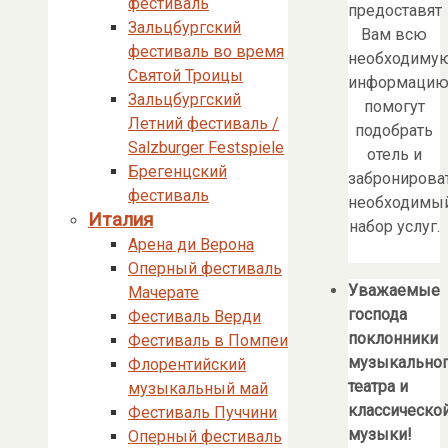
фестиваль
предоставят
Зальцбургский
Вам всю
фестиваль во время
необходиму
Святой Троицы
информацию
Зальцбургский
помогут
Летний фестиваль /
подобрать
Salzburger Festspiele
отель и
Брегенцский
забронирова
фестиваль
необходимы
Италия
набор услуг.
Арена ди Верона
Оперный фестиваль
Уважаемые
Мачерате
господа
Фестиваль Верди
поклонники
Фестиваль в Помпеи
музыкально
Флорентийский
театра и
музыкальный май
классическо
Фестиваль Пуччини
музыки!
Оперный фестиваль