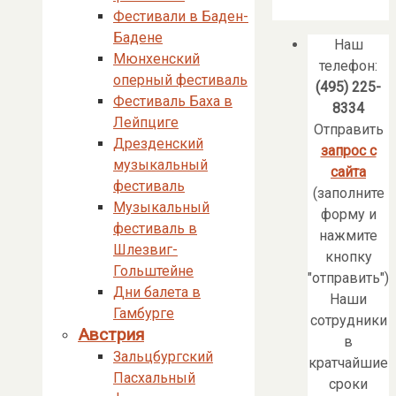
Фестивали в Баден-
Бадене
Наш
Мюнхенский
телефон:
оперный фестиваль
(495) 225-
Фестиваль Баха в
8334
Лейпциге
Отправить
Дрезденский
запрос с
музыкальный
сайта
фестиваль
(заполните
Музыкальный
форму и
фестиваль в
нажмите
Шлезвиг-
кнопку
Гольштейне
"отправить")
Дни балета в
Наши
Гамбурге
сотрудники
Австрия
в
Зальцбургский
кратчайшие
Пасхальный
сроки