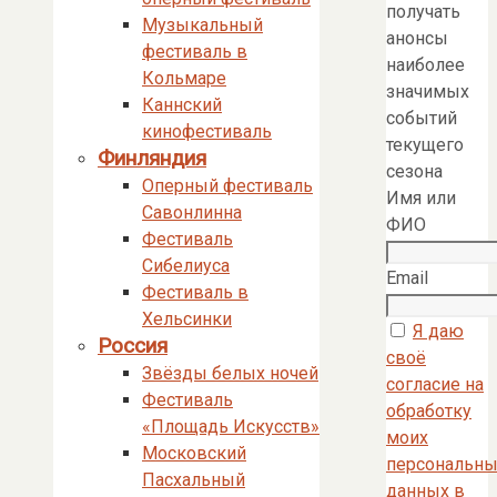
получать
Музыкальный
анонсы
фестиваль в
наиболее
Кольмаре
значимых
Каннский
событий
кинофестиваль
текущего
Финляндия
сезона
Оперный фестиваль
Имя или
Савонлинна
ФИО
Фестиваль
Сибелиуса
Email
Фестиваль в
Хельсинки
Я даю
Россия
своё
Звёзды белых ночей
согласие на
Фестиваль
обработку
«Площадь Искусств»
моих
Московский
персональны
Пасхальный
данных в