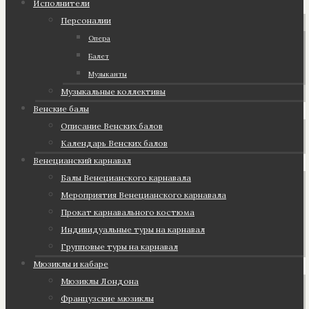
Исполнители
Персоналии
Опера
Балет
Музыканты
Музыкальные коллективы
Венские балы
Описание Венских балов
Календарь Венских балов
Венецианский карнавал
Балы Венецианского карнавала
Мероприятия Венецианского карнавала
Прокат карнавального костюма
Индивидуальные туры на карнавал
Групповые туры на карнавал
Мюзиклы и кабаре
Мюзиклы Лондона
Французские мюзиклы