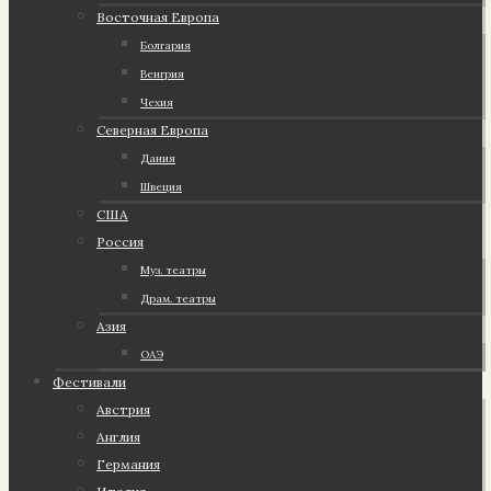
Восточная Европа
Болгария
Венгрия
Чехия
Северная Европа
Дания
Швеция
США
Россия
Муз. театры
Драм. театры
Азия
ОАЭ
Фестивали
Австрия
Англия
Германия