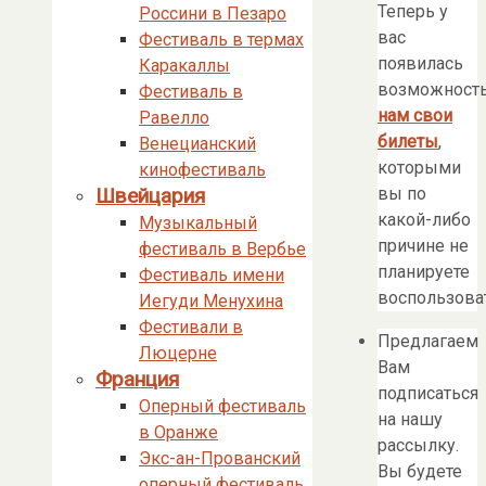
Теперь у
Россини в Пезаро
вас
Фестиваль в термах
появилась
Каракаллы
возможност
Фестиваль в
нам свои
Равелло
билеты
,
Венецианский
которыми
кинофестиваль
вы по
Швейцария
какой-либо
Музыкальный
причине не
фестиваль в Вербье
планируете
Фестиваль имени
воспользоват
Иегуди Менухина
Фестивали в
Предлагаем
Люцерне
Вам
Франция
подписаться
Оперный фестиваль
на нашу
в Оранже
рассылку.
Экс-ан-Прованский
Вы будете
оперный фестиваль