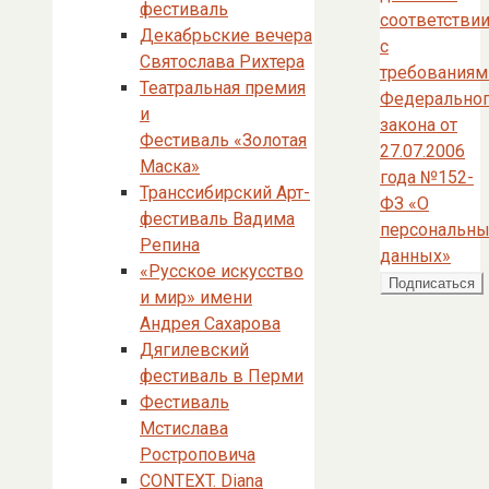
фестиваль
соответстви
Декабрьские вечера
с
Святослава Рихтера
требованиям
Театральная премия
Федерально
и
закона от
Фестиваль «Золотая
27.07.2006
Маска»
года №152-
Транссибирский Арт-
ФЗ «О
фестиваль Вадима
персональны
Репина
данных»
«Русское искусство
и мир» имени
Андрея Сахарова
Дягилевский
фестиваль в Перми
Фестиваль
Мстислава
Ростроповича
CONTEXT. Diana