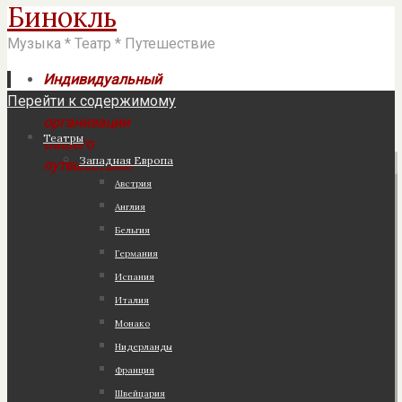
Бинокль
Музыка * Театр * Путешествие
Индивидуальный
Перейти к содержимому
подход к
организации
Театры
Вашего
Западная Европа
путешествия!
Австрия
Англия
Бельгия
Германия
Испания
Италия
Монако
Нидерланды
Франция
Швейцария