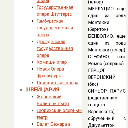
опера
(тенор)
Государственная
МЕРКУЦИО, еще
опера Штутгарта
один из рода
Гамбургская
Монтекки
государственная
(баритон)
опера
БЕНВОЛИО, еще
Дрезденская
один из рода
государственная
Монтекки (тенор)
опера
СТЕФАНО, паж
Комише-опер
Ромео (сопрано)
Новая Опера
ГЕРЦОГ
Франкфурта
ВЕРОНСКИЙ
Лейпцигская опера
(бас)
ШВЕЙЦАРИЯ
СИНЬОР ПАРИС
Женевский
(родственник
Большой театр
герцога
Цюрихский оперный
Веронского),
театр
обрученный с
Балет Бежара в
Джульеттой