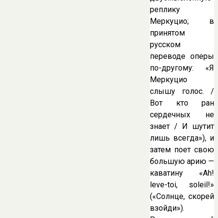
реплику
Меркуцио; в
принятом
русском
переводе оперы
по-другому: «Я
Меркуцио
слышу голос. /
Вот кто ран
сердечных не
знает / И шутит
лишь всегда»), и
затем поет свою
большую арию —
каватину «Ah!
leve-toi, soleil!»
(«Солнце, скорей
взойди»).