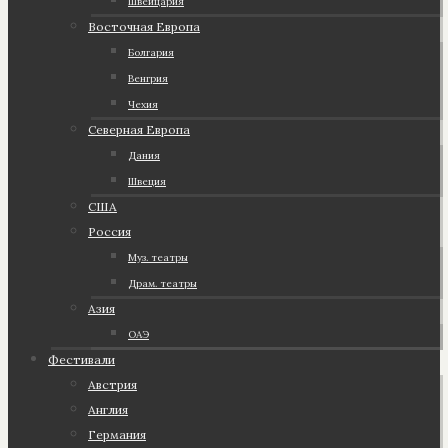
Швейцария
Восточная Европа
Болгария
Венгрия
Чехия
Северная Европа
Дания
Швеция
США
Россия
Муз. театры
Драм. театры
Азия
ОАЭ
Фестивали
Австрия
Англия
Германия