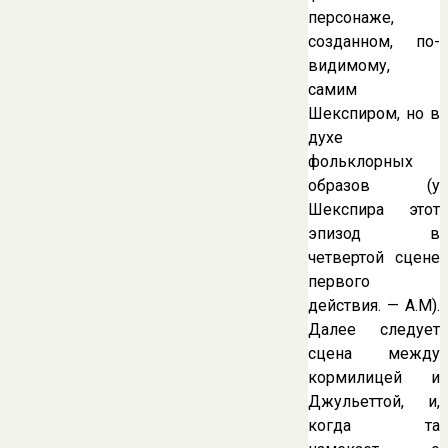
персонаже,
созданном, по-
видимому,
самим
Шекспиром, но в
духе
фольклорных
образов (у
Шекспира этот
эпизод в
четвертой сцене
первого
действия. — А.М).
Далее следует
сцена между
кормилицей и
Джульеттой, и,
когда та