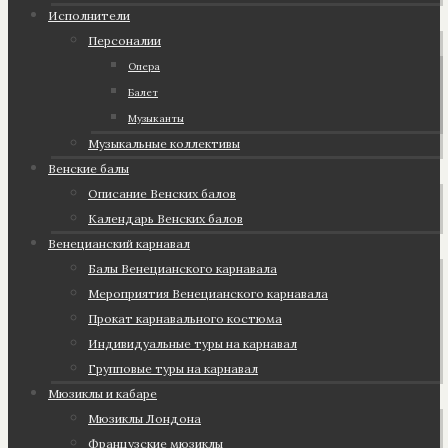
Исполнители
Персоналии
Опера
Балет
Музыканты
Музыкальные коллективы
Венские балы
Описание Венских балов
Календарь Венских балов
Венецианский карнавал
Балы Венецианского карнавала
Мероприятия Венецианского карнавала
Прокат карнавального костюма
Индивидуальные туры на карнавал
Групповые туры на карнавал
Мюзиклы и кабаре
Мюзиклы Лондона
Французские мюзиклы