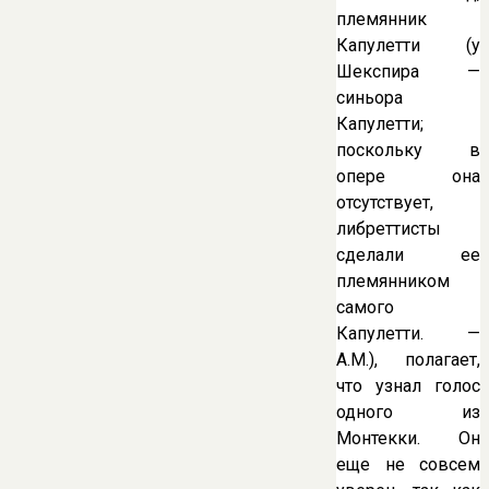
племянник
Капулетти (у
Шекспира —
синьора
Капулетти;
поскольку в
опере она
отсутствует,
либреттисты
сделали ее
племянником
самого
Капулетти. —
A.M.), полагает,
что узнал голос
одного из
Монтекки. Он
еще не совсем