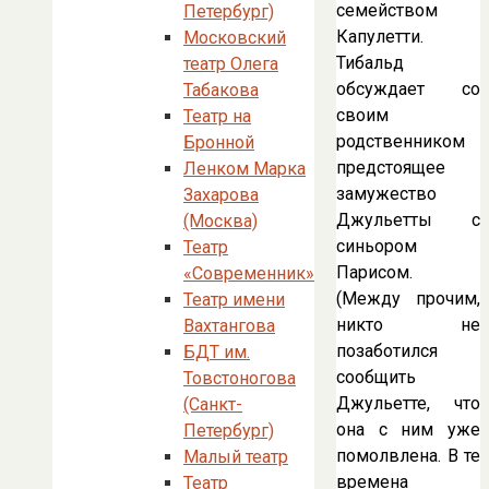
семейством
Петербург)
Капулетти.
Московский
Тибальд
театр Олега
обсуждает со
Табакова
своим
Театр на
родственником
Бронной
предстоящее
Ленком Марка
замужество
Захарова
Джульетты с
(Москва)
синьором
Театр
Парисом.
«Современник»
(Между прочим,
Театр имени
никто не
Вахтангова
позаботился
БДТ им.
сообщить
Товстоногова
Джульетте, что
(Санкт-
она с ним уже
Петербург)
помолвлена. В те
Малый театр
времена
Театр