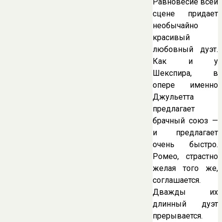
Равновесие всей
сцене придает
необычайно
красивый
любовный дуэт.
Как и у
Шекспира, в
опере именно
Джульетта
предлагает
брачный союз —
и предлагает
очень быстро.
Ромео, страстно
желая того же,
соглашается.
Дважды их
длинный дуэт
прерывается.