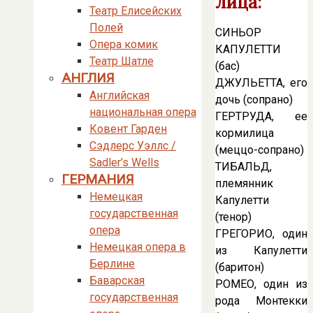
лица:
Театр Елисейских
Полей
СИНЬОР
Опера комик
КАПУЛЕТТИ
Театр Шатле
(бас)
АНГЛИЯ
ДЖУЛЬЕТТА, его
Английская
дочь (сопрано)
национальная опера
ГЕРТРУДА, ее
Ковент Гарден
кормилица
Сэдлерс Уэллс /
(меццо-сопрано)
Sadler’s Wells
ТИБАЛЬД,
ГЕРМАНИЯ
племянник
Немецкая
Капулетти
государственная
(тенор)
опера
ГРЕГОРИО, один
Немецкая опера в
из Капулетти
Берлине
(баритон)
Баварская
РОМЕО, один из
государственная
рода Монтекки