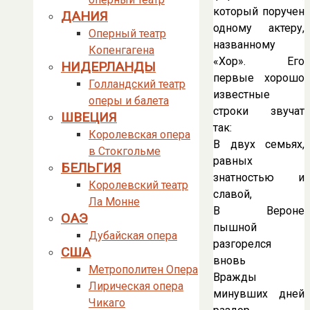
который поручен
ДАНИЯ
одному актеру,
Оперный театр
названному
Копенгагена
«Хор». Его
НИДЕРЛАНДЫ
первые хорошо
Голландский театр
известные
оперы и балета
строки звучат
ШВЕЦИЯ
так:
Королевская опера
В двух семьях,
в Стокгольме
равных
БЕЛЬГИЯ
знатностью и
Королевский театр
славой,
Ла Монне
В Вероне
ОАЭ
пышной
Дубайская опера
разгорелся
США
вновь
Метрополитен Опера
Вражды
Лирическая опера
минувших дней
Чикаго