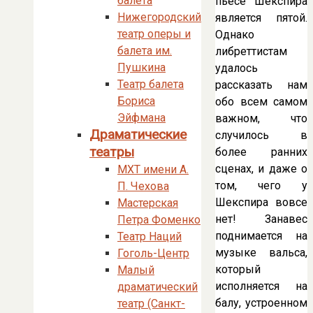
балета
пьесе Шекспира
Нижегородский
является пятой.
театр оперы и
Однако
балета им.
либреттистам
Пушкина
удалось
Театр балета
рассказать нам
Бориса
обо всем самом
Эйфмана
важном, что
Драматические
случилось в
театры
более ранних
сценах, и даже о
МХТ имени А.
том, чего у
П. Чехова
Шекспира вовсе
Мастерская
нет! Занавес
Петра Фоменко
поднимается на
Театр Наций
музыке вальса,
Гоголь-Центр
который
Малый
исполняется на
драматический
балу, устроенном
театр (Санкт-