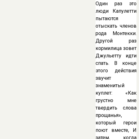
Один раз это
люди Капулетти
пытаются
отыскать членов
рода Монтекки.
Другой раз
кормилица зовет
Джульетту идти
спать. В конце
этого действия
звучит
знаменитый
куплет: «Как
грустно мне
твердить слова
прощанья»,
который герои
поют вместе, И
затем, когда