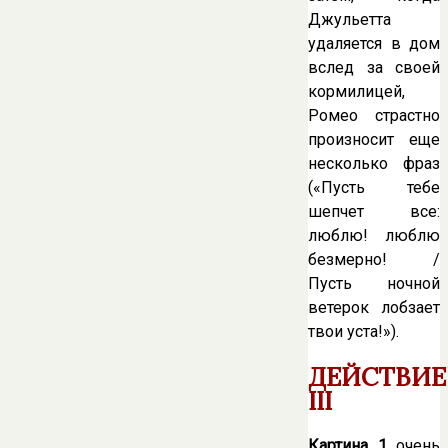
Джульетта
удаляется в дом
вслед за своей
кормилицей,
Ромео страстно
произносит еще
несколько фраз
(«Пусть тебе
шепчет все:
люблю! люблю
безмерно! /
Пусть ночной
ветерок лобзает
твои уста!»).
ДЕЙСТВИЕ
III
Картина 1
очень