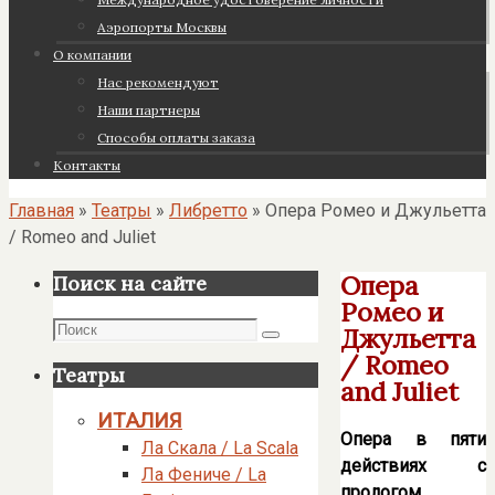
Аэропорты Москвы
О компании
Нас рекомендуют
Наши партнеры
Cпособы оплаты заказа
Контакты
Главная
»
Театры
»
Либретто
»
Опера Ромео и Джульетта
/ Romeo and Juliet
Опера
Поиск на сайте
Ромео и
Поиск
Джульетта
Поиск
/ Romeo
Театры
and Juliet
ИТАЛИЯ
Опера в пяти
Ла Скала / La Scala
действиях с
Ла Фениче / La
прологом