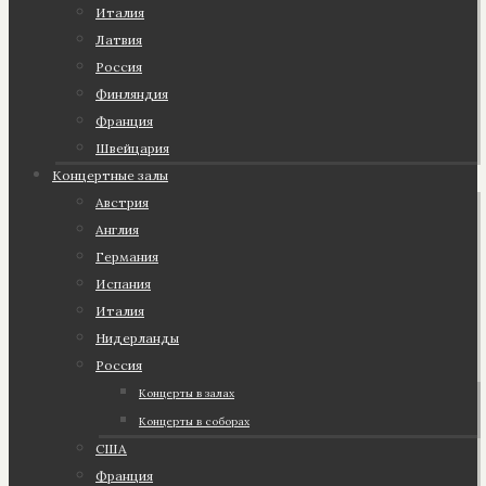
Италия
Латвия
Россия
Финляндия
Франция
Швейцария
Концертные залы
Австрия
Англия
Германия
Испания
Италия
Нидерланды
Россия
Концерты в залах
Концерты в соборах
США
Франция