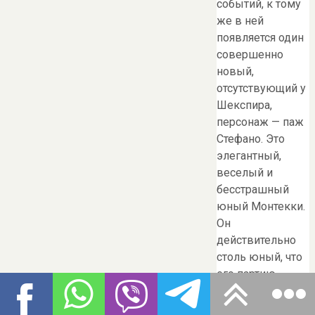
событий, к тому
же в ней
появляется один
совершенно
новый,
отсутствующий у
Шекспира,
персонаж — паж
Стефано. Это
элегантный,
веселый и
бесстрашный
юный Монтекки.
Он
действительно
столь юный, что
его партию
исполняет
сопрано. Сцена