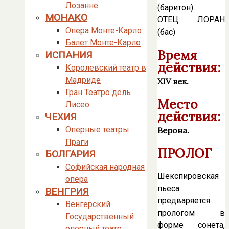
Лозанне
(баритон)
МОНАКО
ОТЕЦ ЛОРАН
Опера Монте-Карло
(бас)
Балет Монте-Карло
Время
ИСПАНИЯ
действия:
Королевский театр в
Мадриде
XIV век.
Гран Театро дель
Место
Лисео
действия:
ЧЕХИЯ
Оперные театры
Верона.
Праги
ПРОЛОГ
БОЛГАРИЯ
Софийская народная
Шекспировская
опера
пьеса
ВЕНГРИЯ
предваряется
Венгерский
прологом в
Государственный
форме сонета,
оперный театр