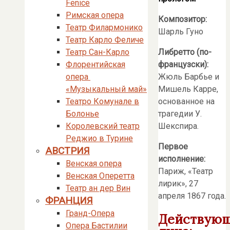
Fenice
Римская опера
Композитор:
Театр Филармонико
Шарль Гуно
Театр Карло Феличе
Либретто (по-
Театр Сан-Карло
французски):
Флорентийская
Жюль Барбье и
опера
Мишель Карре,
«Музыкальный май»
основанное на
Театро Комунале в
трагедии У.
Болонье
Шекспира.
Королевский театр
Реджио в Турине
Первое
АВСТРИЯ
исполнение:
Венская опера
Париж, «Театр
Венская Оперетта
лирик», 27
Театр ан дер Вин
апреля 1867 года.
ФРАНЦИЯ
Гранд-Опера
Действую
Опера Бастилии