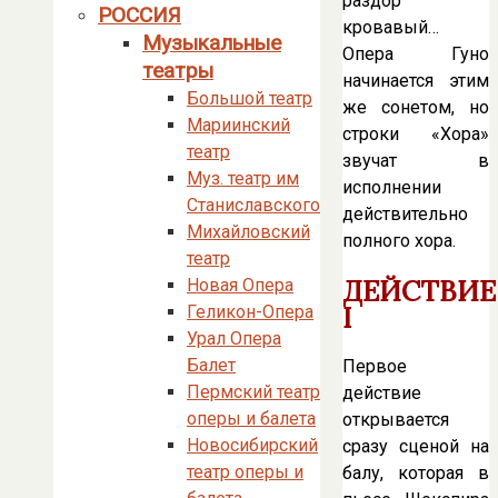
раздор
РОССИЯ
кровавый…
Музыкальные
Опера Гуно
театры
начинается этим
Большой театр
же сонетом, но
Мариинский
строки «Хора»
театр
звучат в
Муз. театр им
исполнении
Станиславского
действительно
Михайловский
полного хора.
театр
ДЕЙСТВИЕ
Новая Опера
I
Геликон-Опера
Урал Опера
Балет
Первое
Пермский театр
действие
оперы и балета
открывается
Новосибирский
сразу сценой на
театр оперы и
балу, которая в