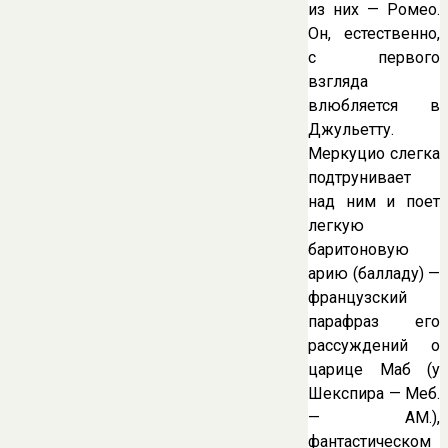
из них — Ромео.
Он, естественно,
с первого
взгляда
влюбляется в
Джульетту.
Меркуцио слегка
подтрунивает
над ним и поет
легкую
баритоновую
арию (балладу) —
французский
парафраз его
рассуждений о
царице Маб (у
Шекспира — Меб.
— AM.),
фантастическом