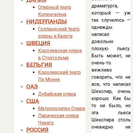
драматурга,
Оперный театр
который — уж
Копенгагена
так случилось —
НИДЕРЛАНДЫ
однажды
Голландский театр
написал
оперы и балета
довольно
ШВЕЦИЯ
плохую пьесу.
Королевская опера
Быть может, не
в Стокгольме
очень-то
БЕЛЬГИЯ
вежливо
Королевский театр
говорить, что не
Ла Монне
все, что написал
ОАЭ
Шекспир, очень
Дубайская опера
хорошо. Как бы
США
то ни было, но
Метрополитен Опера
эта пьеса
Лирическая опера
Шекспира столь
Чикаго
очевидно не
РОССИЯ