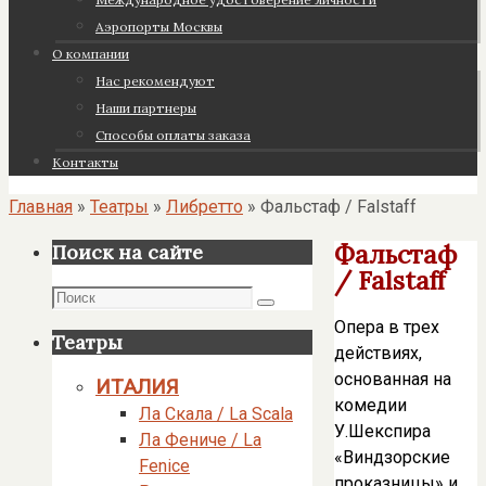
Аэропорты Москвы
О компании
Нас рекомендуют
Наши партнеры
Cпособы оплаты заказа
Контакты
Главная
»
Театры
»
Либретто
»
Фальстаф / Falstaff
Фальстаф
Поиск на сайте
/ Falstaff
Поиск
Поиск
Опера в трех
Театры
действиях,
основанная на
ИТАЛИЯ
комедии
Ла Скала / La Scala
У.Шекспира
Ла Фениче / La
«Виндзорские
Fenice
проказницы» и