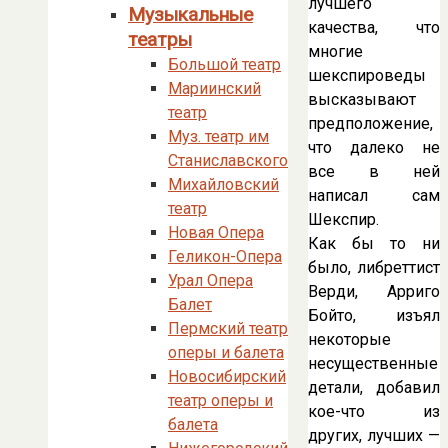
лучшего
Музыкальные
качества, что
театры
многие
Большой театр
шекспироведы
Мариинский
высказывают
театр
предположение,
Муз. театр им
что далеко не
Станиславского
все в ней
Михайловский
написал сам
театр
Шекспир.
Новая Опера
Как бы то ни
Геликон-Опера
было, либреттист
Урал Опера
Верди, Арриго
Балет
Бойто, изъял
Пермский театр
некоторые
оперы и балета
несущественные
Новосибирский
детали, добавил
театр оперы и
кое-что из
балета
других, лучших —