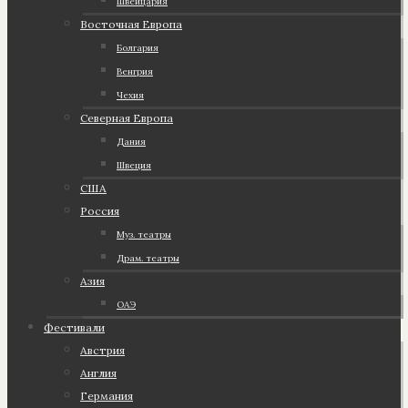
Швейцария
Восточная Европа
Болгария
Венгрия
Чехия
Северная Европа
Дания
Швеция
США
Россия
Муз. театры
Драм. театры
Азия
ОАЭ
Фестивали
Австрия
Англия
Германия