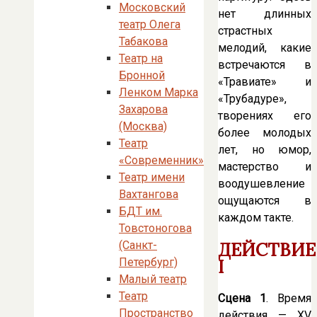
Московский
нет длинных
театр Олега
страстных
Табакова
мелодий, какие
Театр на
встречаются в
Бронной
«Травиате» и
Ленком Марка
«Трубадуре»,
Захарова
творениях его
(Москва)
более молодых
Театр
лет, но юмор,
«Современник»
мастерство и
Театр имени
воодушевление
Вахтангова
ощущаются в
БДТ им.
каждом такте.
Товстоногова
ДЕЙСТВИЕ
(Санкт-
I
Петербург)
Малый театр
Театр
Сцена 1
. Время
Пространство
действия — XV