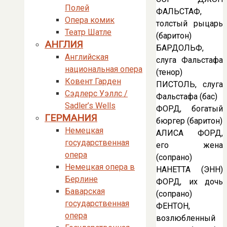
Полей
ФАЛЬСТАФ,
Опера комик
толстый рыцарь
Театр Шатле
(баритон)
АНГЛИЯ
БАРДОЛЬФ,
Английская
слуга Фальстафа
национальная опера
(тенор)
Ковент Гарден
ПИСТОЛЬ, слуга
Сэдлерс Уэллс /
Фальстафа (бас)
Sadler’s Wells
ФОРД, богатый
ГЕРМАНИЯ
бюргер (баритон)
Немецкая
АЛИСА ФОРД,
государственная
его жена
опера
(сопрано)
Немецкая опера в
НАНЕТТА (ЭНН)
Берлине
ФОРД, их дочь
Баварская
(сопрано)
государственная
ФЕНТОН,
опера
возлюбленный