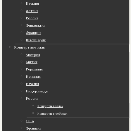
Италия
Латвия
Россия
Финляндия
Франция
Швейцария
Концертные залы
Австрия
Англия
Германия
Испания
Италия
Нидерланды
Россия
Концерты в залах
Концерты в соборах
США
Франция