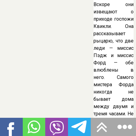
Вскоре они
извещают о
приходе госпожи
Квикли. Она
рассказывает
рыцарю, что две
леди — миссис
Пэдж и миссис
Форд — обе
влюблены в
него. Самого
мистера Форда
никогда не
бывает дома
между двумя и
тремя часами. Не
желает ли сэр
Джон посетить
их? Очень