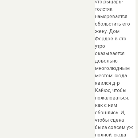
что рыцарь-
толстяк
намеревается
обольстить его
жену. Дом
Фордов в это
утро
оказывается
довольно
многолюдным
местом: сюда
явился д-р
Кайюс, чтобы
пожаловаться,
как с ним
обошлись. И,
чтобы сцена
была совсем уж
полной, сюда