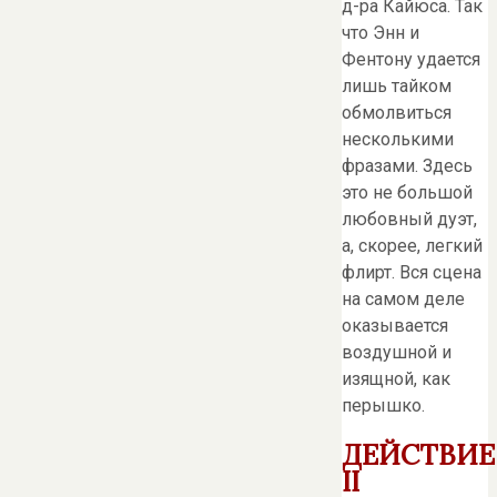
д-ра Кайюса. Так
что Энн и
Фентону удается
лишь тайком
обмолвиться
несколькими
фразами. Здесь
это не большой
любовный дуэт,
а, скорее, легкий
флирт. Вся сцена
на самом деле
оказывается
воздушной и
изящной, как
перышко.
ДЕЙСТВИЕ
II