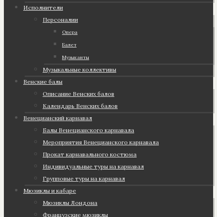
Исполнители
Персоналии
Опера
Балет
Музыканты
Музыкальные коллективы
Венские балы
Описание Венских балов
Календарь Венских балов
Венецианский карнавал
Балы Венецианского карнавала
Мероприятия Венецианского карнавала
Прокат карнавального костюма
Индивидуальные туры на карнавал
Групповые туры на карнавал
Мюзиклы и кабаре
Мюзиклы Лондона
Французские мюзиклы