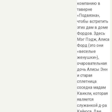
компанию в
таверне
«Подвязка»,
чтобы встретить
этих дам в доме
Фордов. Здесь
Мэг Пэдж, Алиса
Форд (это они
«веселые
женушки»),
очаровательная
дочь Алисы Энн
и старая
сплетница
соседка мадам
Квикли, которая
является
служанкой д-ра
Кайюса. Две