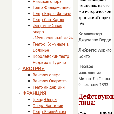
Римская опера
на сценах из его
Театр Филармонико
же исторической
Театр Карло Феличе
хроники «Генрих
Театр Сан-Карло
IV».
Флорентийская
опера
Композитор
:
«Музыкальный май»
Джузеппе Верди
Театро Комунале в
Либретто
: Арриго
Болонье
Бойто
Королевский театр
Реджио в Турине
Первое
АВСТРИЯ
исполнение
:
Венская опера
Милан, Ла Скала,
Венская Оперетта
9 февраля 1893.
Театр ан дер Вин
ФРАНЦИЯ
Действую
Гранд-Опера
лица:
Опера Бастилии
Театр Елисейских
СЭР ДЖОН