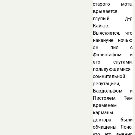
старого мота,
врывается
глупый д-р
Кайюс.
Выясняется, что
накануне ночью
он пил с
Фальстафом и
его слугами,
пользующимися
сомнительной
репутацией,
Бардольфом и
Пистолем. Тем
временем
карманы
доктора были
обчищены. Ясно,
что это именно