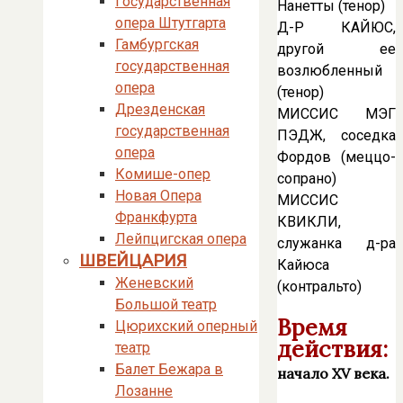
Государственная
Нанетты (тенор)
опера Штутгарта
Д-Р КАЙЮС,
Гамбургская
другой ее
государственная
возлюбленный
опера
(тенор)
Дрезденская
МИССИС МЭГ
государственная
ПЭДЖ, соседка
опера
Фордов (меццо-
Комише-опер
сопрано)
Новая Опера
МИССИС
Франкфурта
КВИКЛИ,
Лейпцигская опера
служанка д-ра
ШВЕЙЦАРИЯ
Кайюса
Женевский
(контральто)
Большой театр
Время
Цюрихский оперный
действия:
театр
Балет Бежара в
начало XV века.
Лозанне