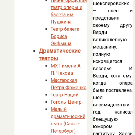
Нижегородский
шекспировских
театр оперы и
— пьес и
балета им.
представил
Пушкина
своему другу
Театр балета
Верди
Бориса
великолепную
Эйфмана
мешанину,
Драматические
полную
театры
искрящегося
МХТ имени А.
веселья. И
П. Чехова
Верди, хотя ему,
Мастерская
когда опера
Петра Фоменко
была поставлена,
Театр Наций
шел
Гоголь-Центр
восьмидесятый
Малый
год, написал
драматический
блещущую
театр (Санкт-
юмором
Петербург)
партитуру. Здесь