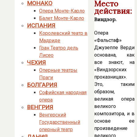
Место
МОНАКО
действия:
Опера Монте-Карло
Балет Монте-Карло
Виндзор.
ИСПАНИЯ
Опера
Королевский театр в
«Фальстаф»
Мадриде
Джузеппе Верди
Гран Театро дель
основана, как
Лисео
ЧЕХИЯ
все знают, на
«Виндзорских
Оперные театры
проказницах».
Праги
Это, таким
БОЛГАРИЯ
образом,
Софийская народная
великая опера
опера
великого
ВЕНГРИЯ
композитора, и в
Венгерский
основе ее
Государственный
произведение
оперный театр
великого
ДАНИЯ