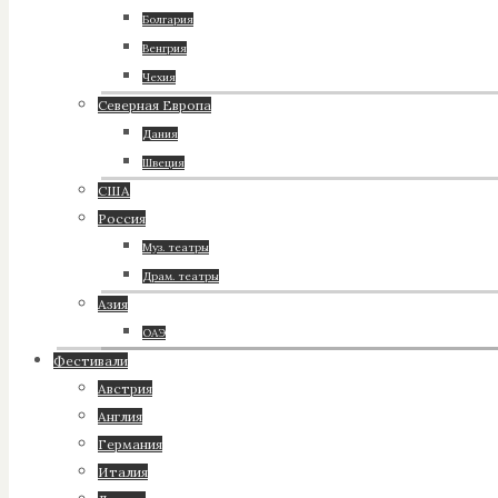
Болгария
Венгрия
Чехия
Северная Европа
Дания
Швеция
США
Россия
Муз. театры
Драм. театры
Азия
ОАЭ
Фестивали
Австрия
Англия
Германия
Италия