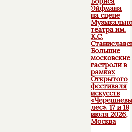
Бориса
Эйфмана
на сцене
Музыкально
театра им.
К.С.
Станиславск
Большие
московские
гастроли в
рамках
Открытого
фестиваля
искусств
«Черешнев
лес». 17 и 18
июля 2026,
Москва