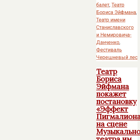
балет
,
Театр
Бориса Эйфмана
,
Театр имени
Станиславского
и Немировича-
Данченко
,
Фестиваль
Черешневый лес
Театр
Бориса
Эйфмана
покажет
постановку
«Эффект
Пигмалион
на сцене
Музыкально
театра им.