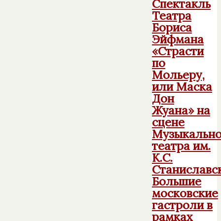
Спектакль
Театра
Бориса
Эйфмана
«Страсти
по
Мольеру,
или Маска
Дон
Жуана» на
сцене
Музыкально
театра им.
К.С.
Станиславск
Большие
московские
гастроли в
рамках