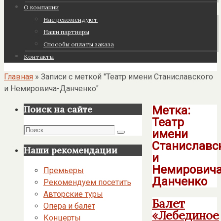
О компании
Нас рекомендуют
Наши партнеры
Cпособы оплаты заказа
Контакты
Главная
»
Записи с меткой "Театр имени Станиславского
и Немировича-Данченко"
Метка:
Поиск на сайте
Театр
Поиск
имени
Поиск
Станиславс
Наши рекомендации
и
Немировича
Премьеры
Данченко
Рекомендуем посетить
Авторские туры
Балет
Опера и балет
«Лебединое
Концерты