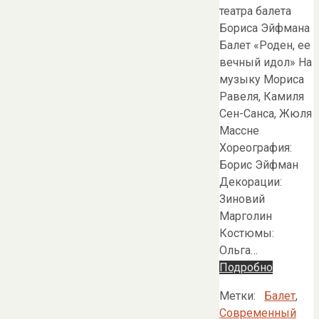
театра балета
Бориса Эйфмана
Балет «Роден, ее
вечный идол» На
музыку Мориса
Равеля, Камиля
Сен-Санса, Жюля
Массне
Хореография:
Борис Эйфман
Декорации:
Зиновий
Марголин
Костюмы:
Ольга…
Подробно
Метки:
Балет
,
Современный