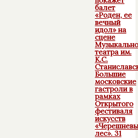
балет
«Роден, ее
вечный
идол» на
сцене
Музыкально
театра им.
К.С.
Станиславск
Большие
московские
гастроли в
рамках
Открытого
фестиваля
искусств
«Черешнев
лес». 31