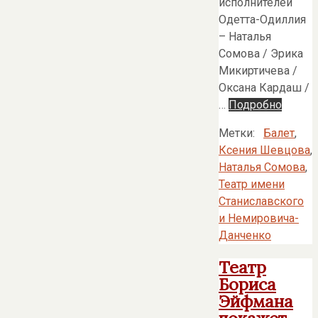
исполнителей
Одетта-Одиллия
– Наталья
Сомова / Эрика
Микиртичева /
Оксана Кардаш /
…
Подробно
Метки:
Балет
,
Ксения Шевцова
,
Наталья Сомова
,
Театр имени
Станиславского
и Немировича-
Данченко
Театр
Бориса
Эйфмана
покажет