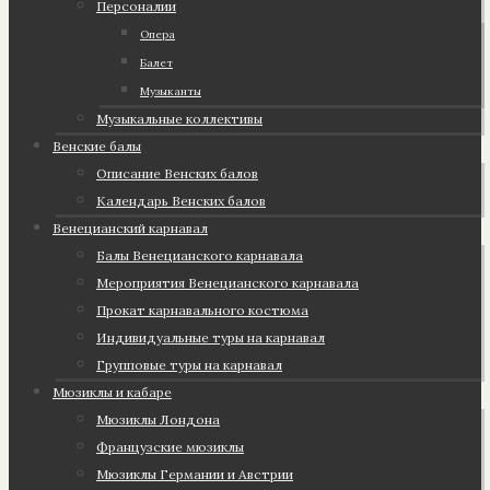
Персоналии
Опера
Балет
Музыканты
Музыкальные коллективы
Венские балы
Описание Венских балов
Календарь Венских балов
Венецианский карнавал
Балы Венецианского карнавала
Мероприятия Венецианского карнавала
Прокат карнавального костюма
Индивидуальные туры на карнавал
Групповые туры на карнавал
Мюзиклы и кабаре
Мюзиклы Лондона
Французские мюзиклы
Мюзиклы Германии и Австрии