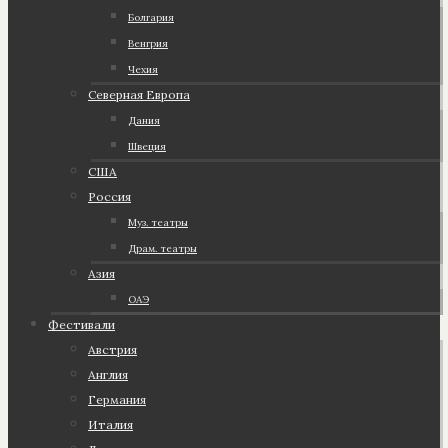
Болгария
Венгрия
Чехия
Северная Европа
Дания
Швеция
США
Россия
Муз. театры
Драм. театры
Азия
ОАЭ
Фестивали
Австрия
Англия
Германия
Италия