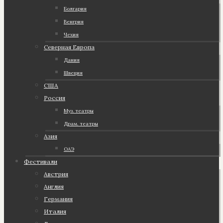
Болгария
Венгрия
Чехия
Северная Европа
Дания
Швеция
США
Россия
Муз. театры
Драм. театры
Азия
ОАЭ
Фестивали
Австрия
Англия
Германия
Италия