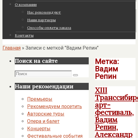
О компании
Нас рекомендуют
Наши партнеры
Cпособы оплаты заказа
Контакты
Главная
»
Записи с меткой "Вадим Репин"
Метка:
Поиск на сайте
Вадим
Поиск
Репин
Поиск
Наши рекомендации
ХIII
Транссибир
Премьеры
арт-
Рекомендуем посетить
фестиваль,
Авторские туры
Вадим
Опера и балет
Репин,
Концерты
Александр
Фестивальные события