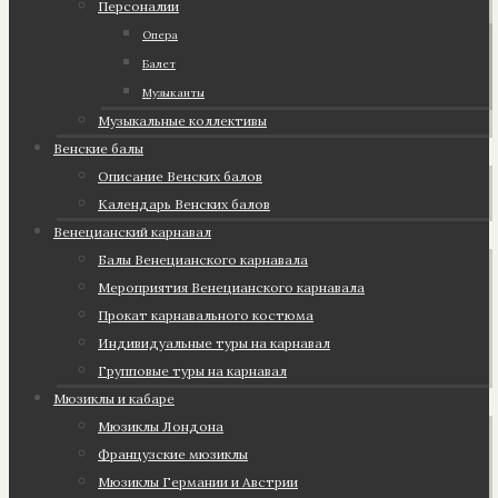
Персоналии
Опера
Балет
Музыканты
Музыкальные коллективы
Венские балы
Описание Венских балов
Календарь Венских балов
Венецианский карнавал
Балы Венецианского карнавала
Мероприятия Венецианского карнавала
Прокат карнавального костюма
Индивидуальные туры на карнавал
Групповые туры на карнавал
Мюзиклы и кабаре
Мюзиклы Лондона
Французские мюзиклы
Мюзиклы Германии и Австрии