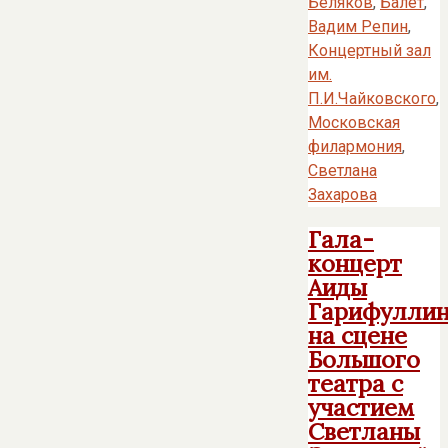
Беляков
,
Балет
,
Вадим Репин
,
Концертный зал
им.
П.И.Чайковского
,
Московская
филармония
,
Светлана
Захарова
Гала-
концерт
Аиды
Гарифулли
на сцене
Большого
театра с
участием
Светланы