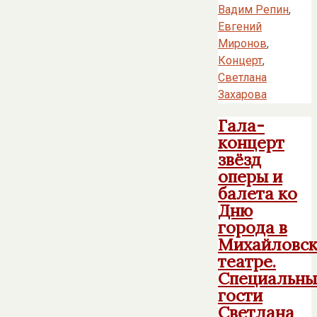
Вадим Репин
,
Евгений
Миронов
,
Концерт
,
Светлана
Захарова
Гала-
концерт
звёзд
оперы и
балета ко
Дню
города в
Михайловс
театре.
Специальны
гости
Светлана