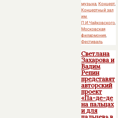
музыка
,
Концерт
,
Концертный зал
им.
П.И.Чайковского
,
Московская
филармония
,
Фестиваль
Светлана
Захарова и
Вадим
Репин
представят
авторский
проект
«Па-де-де
на пальцах
и для
пальцев» в