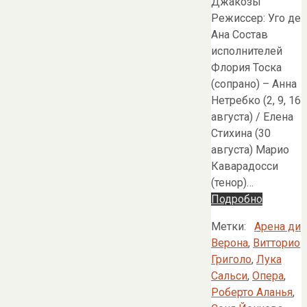
Джакозы
Режиссер: Уго де
Ана Состав
исполнителей
Флория Тоска
(сопрано) – Анна
Нетребко (2, 9, 16
августа) / Елена
Стихина (30
августа) Марио
Каварадосси
(тенор)…
Подробно
Метки:
Арена ди
Верона
,
Витторио
Григоло
,
Лука
Сальси
,
Опера
,
Роберто Аланья
,