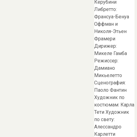
Керубини
Либретто:
Франсуа-Бенуа
Оффман и
Николя-Этьен
Фрамери
Дирижер:
Микеле Гамба
Режиссер:
Дамиано
Микьелетто
Сценография:
Паоло Фантин
Художник по
костюмам: Карла
Тети Художник
по свету:
Алессандро
Карлетти