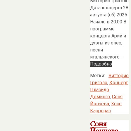
Витторио Григоло
Дата концерта 28
августа (сб) 2025
Начало в 20.00 В
программе
концерта Арии и
дуэты из опер,
песни
итальянского…
Подробно
Метки:
Витторио
Григоло
,
Концерт
,
Пласидо
Доминго
,
Соня
Йончева
,
Хосе
Каррерас
Соня
Йончева,