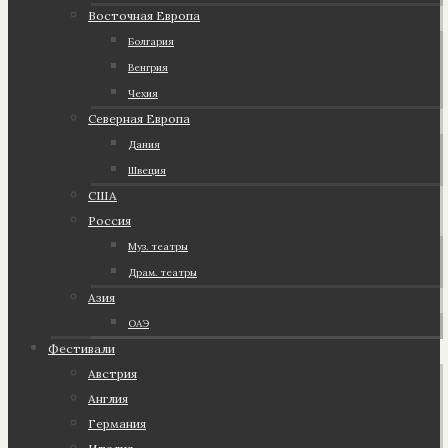
Восточная Европа
Болгария
Венгрия
Чехия
Северная Европа
Дания
Швеция
США
Россия
Муз. театры
Драм. театры
Азия
ОАЭ
Фестивали
Австрия
Англия
Германия