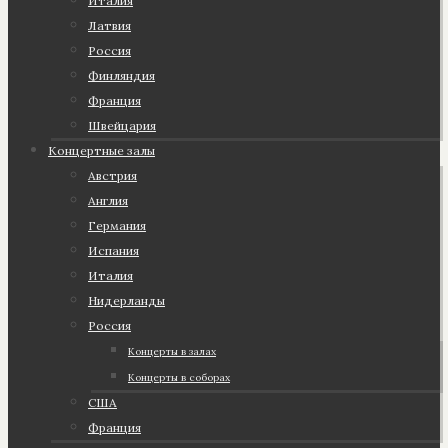
Италия
Латвия
Россия
Финляндия
Франция
Швейцария
Концертные залы
Австрия
Англия
Германия
Испания
Италия
Нидерланды
Россия
Концерты в залах
Концерты в соборах
США
Франция