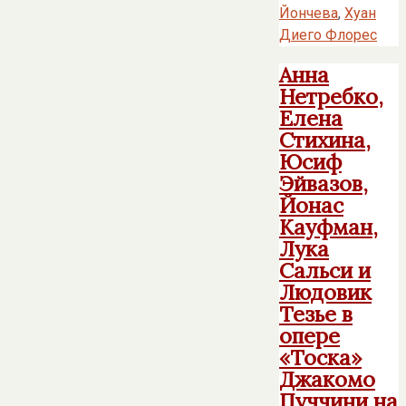
Йончева
,
Хуан
Диего Флорес
Анна
Нетребко,
Елена
Стихина,
Юсиф
Эйвазов,
Йонас
Кауфман,
Лука
Сальси и
Людовик
Тезье в
опере
«Тоска»
Джакомо
Пуччини на