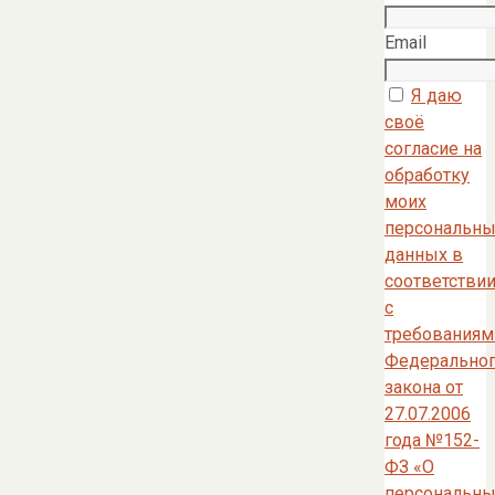
Email
Я даю
своё
согласие на
обработку
моих
персональны
данных в
соответстви
с
требованиям
Федерально
закона от
27.07.2006
года №152-
ФЗ «О
персональны