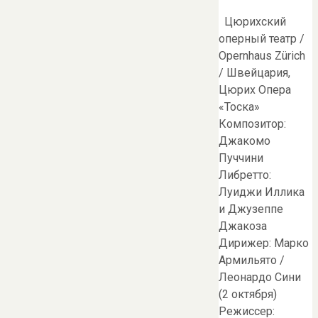
Цюрихский
оперный театр /
Opernhaus Zürich
/ Швейцария,
Цюрих Опера
«Тоска»
Композитор:
Джакомо
Пуччини
Либретто:
Луиджи Иллика
и Джузеппе
Джакоза
Дирижер: Марко
Армильято /
Леонардо Сини
(2 октября)
Режиссер: