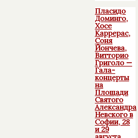
Пласидо
Доминго,
Хосе
Каррерас,
Соня
Йончева,
Витторио
Григоло —
Гала-
концерты
на
Площади
Святого
Александра
Невского в
Софии, 28
и 29
августа