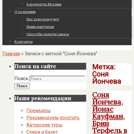
Аэропорты Москвы
О компании
Нас рекомендуют
Наши партнеры
Cпособы оплаты заказа
Контакты
Главная
»
Записи с меткой "Соня Йончева"
Метка:
Поиск на сайте
Соня
Поиск
Йончева
Поиск
Соня
Наши рекомендации
Йончева,
Йонас
Премьеры
Кауфман,
Рекомендуем посетить
Брин
Авторские туры
Терфель в
Опера и балет