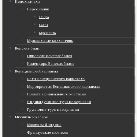
Исполнители
Персоналии
Опера
Балет
Музыканты
Музыкальные коллективы
Венские балы
Описание Венских балов
Календарь Венских балов
Венецианский карнавал
Балы Венецианского карнавала
Мероприятия Венецианского карнавала
Прокат карнавального костюма
Индивидуальные туры на карнавал
Групповые туры на карнавал
Мюзиклы и кабаре
Мюзиклы Лондона
Французские мюзиклы