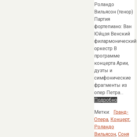
Роландо
Вильясон (тенор)
Партия
фортепиано: Ван
Юйцзя Венский
филармонический
оркестр В
программе
концерта Арии,
дуэты и
симфонические
фрагменты из
опер Петра…
Подробно
Метки:
Гранд-
Опера
,
Концерт
,
Роландо
Вильясон
,
Соня