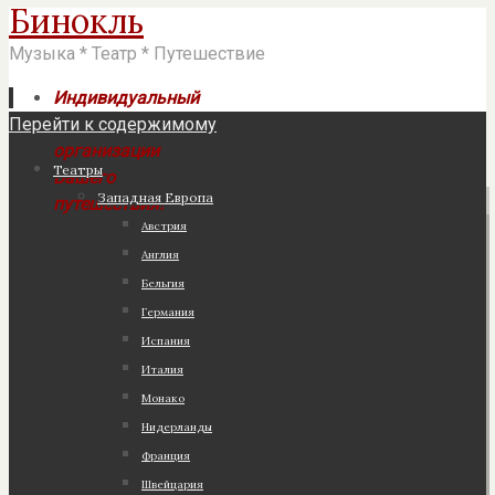
Бинокль
Музыка * Театр * Путешествие
Индивидуальный
Перейти к содержимому
подход к
организации
Театры
Вашего
Западная Европа
путешествия!
Австрия
Англия
Бельгия
Германия
Испания
Италия
Монако
Нидерланды
Франция
Швейцария