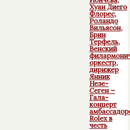
Хуан Диего
Флорес,
Роландо
Вильясон,
Брин
Терфель,
Венский
филармони
оркестр,
дирижер
Янник
Незе-
Сеген –
Гала-
концерт
амбассадор
Rolex в
честь