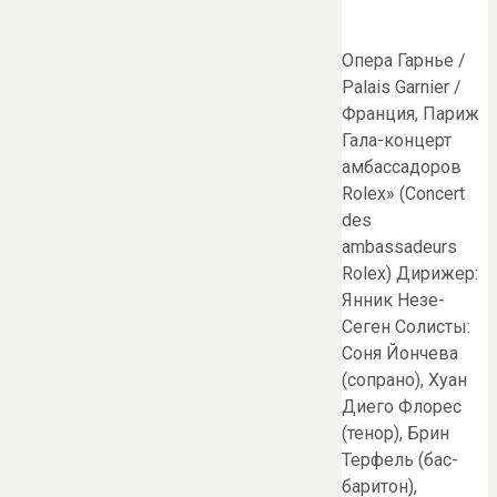
Опера Гарнье /
Palais Garnier /
Франция, Париж
Гала-концерт
амбассадоров
Rolex» (Concert
des
ambassadeurs
Rolex) Дирижер:
Янник Незе-
Сеген Солисты:
Соня Йончева
(сопрано), Хуан
Диего Флорес
(тенор), Брин
Терфель (бас-
баритон),