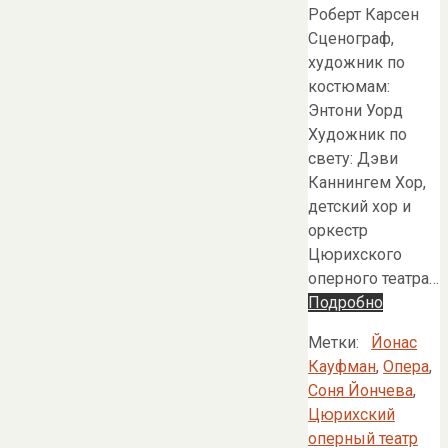
Роберт Карсен
Сценограф,
художник по
костюмам:
Энтони Уорд
Художник по
свету: Дэви
Каннингем Хор,
детский хор и
оркестр
Цюрихского
оперного театра…
Подробно
Метки:
Йонас
Кауфман
,
Опера
,
Соня Йончева
,
Цюрихский
оперный театр