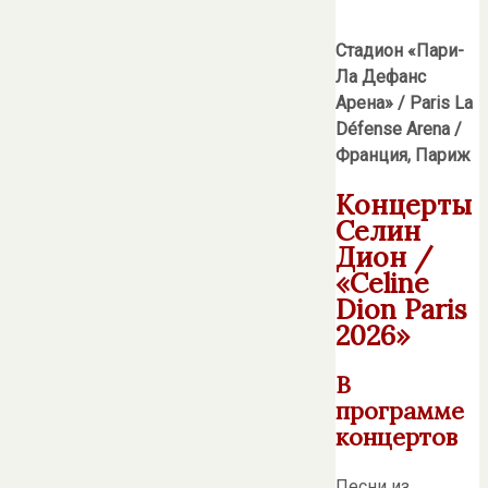
Стадион «Пари-
Ла Дефанс
Арена» / Paris La
Défense Arena /
Франция, Париж
Концерты
Селин
Дион /
«Celine
Dion Paris
2026»
В
программе
концертов
Песни из