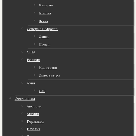
Болгария
Венгрия
Чехия
Северная Европа
Дания
Швеция
США
Россия
Муз. театры
Драм. театры
Азия
ОАЭ
Фестивали
Австрия
Англия
Германия
Италия