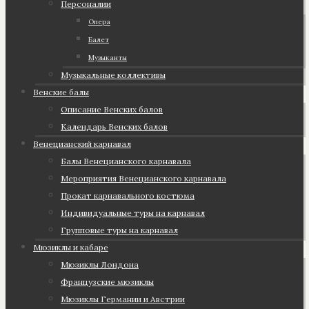
Персоналии
Опера
Балет
Музыканты
Музыкальные коллективы
Венские балы
Описание Венских балов
Календарь Венских балов
Венецианский карнавал
Балы Венецианского карнавала
Мероприятия Венецианского карнавала
Прокат карнавального костюма
Индивидуальные туры на карнавал
Групповые туры на карнавал
Мюзиклы и кабаре
Мюзиклы Лондона
Французские мюзиклы
Мюзиклы Германии и Австрии