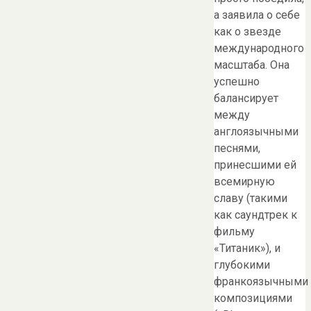
а заявила о себе
как о звезде
международного
масштаба. Она
успешно
балансирует
между
англоязычными
песнями,
принесшими ей
всемирную
славу (такими
как саундтрек к
фильму
«Титаник»), и
глубокими
франкоязычными
композициями