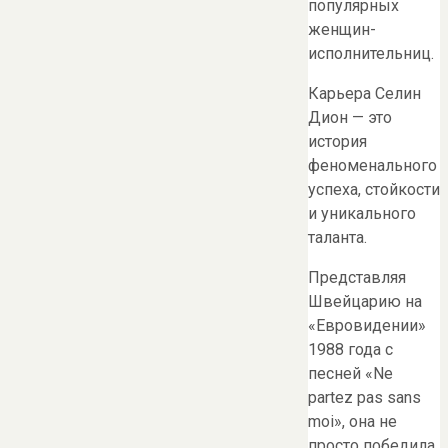
популярных
женщин-
исполнительниц.
Карьера Селин
Дион — это
история
феноменального
успеха, стойкости
и уникального
таланта.
Представляя
Швейцарию на
«Евровидении»
1988 года с
песней «Ne
partez pas sans
moi», она не
просто победила,