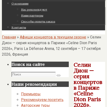
О компании
Нас рекомендуют
Наши партнеры
Cпособы оплаты заказа
Контакты
Главная
»
Афиши концертов в текущем сезоне
»
Селин
Дион — серия концертов в Париже «Celine Dion Paris
2026», Paris La Défense Arena, 12 сентября – 17 октября
2026, Франция
Селин
Поиск на сайте
Дион —
Поиск
серия
Поиск
концертов
Наши рекомендации
в Париже
«Celine
Премьеры
Dion Paris
Рекомендуем посетить
2026»,
Авторские туры