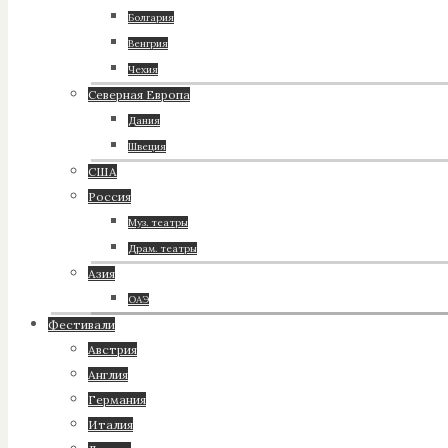
Болгария
Венгрия
Чехия
Северная Европа
Дания
Швеция
США
Россия
Муз. театры
Драм. театры
Азия
ОАЭ
Фестивали
Австрия
Англия
Германия
Италия