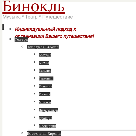
Бинокль
Музыка * Театр * Путешествие
Индивидуальный подход к
организации Вашего путешествия!
Перейти
Театры
к
Западная Европа
содержимому
Австрия
Англия
Бельгия
Германия
Испания
Италия
Монако
Нидерланды
Франция
Швейцария
Восточная Европа