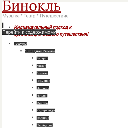
Бинокль
Музыка * Театр * Путешествие
Индивидуальный подход к
Перейти к содержимому
организации Вашего путешествия!
Театры
Западная Европа
Австрия
Англия
Бельгия
Германия
Испания
Италия
Монако
Нидерланды
Франция
Швейцария