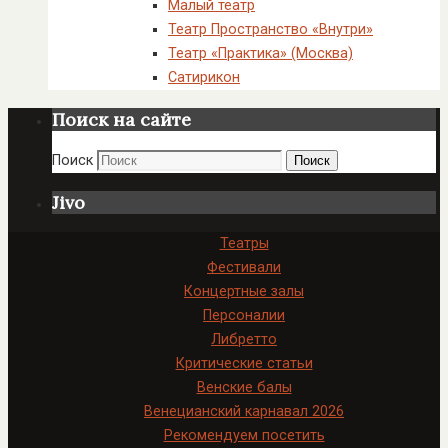
Малый театр
Театр Пространство «Внутри»
Театр «Практика» (Москва)
Сатирикон
Поиск на сайте
Поиск
Поиск
Jivo
Театры
Фестивали
Концертные залы
Персоналии
Либретто
Критические статьи
Венские балы
Венецианский карнавал 2026
Рекомендуем посетить