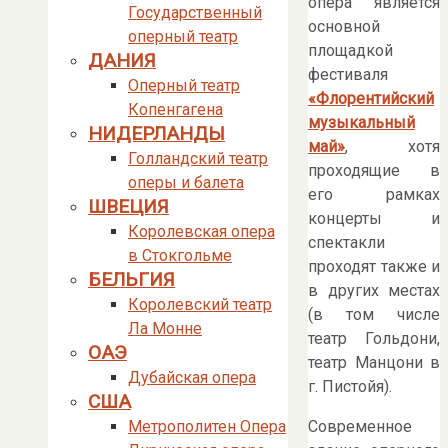
опера является
Государственный
основной
оперный театр
площадкой
ДАНИЯ
фестиваля
Оперный театр
«Флорентийский
Копенгагена
музыкальный
НИДЕРЛАНДЫ
май»
, хотя
Голландский театр
проходящие в
оперы и балета
его рамках
ШВЕЦИЯ
концерты и
Королевская опера
спектакли
в Стокгольме
проходят также и
БЕЛЬГИЯ
в других местах
Королевский театр
(в том числе
Ла Монне
театр Гольдони,
ОАЭ
театр Манцони в
Дубайская опера
г. Пистойя).
США
Современное
Метрополитен Опера