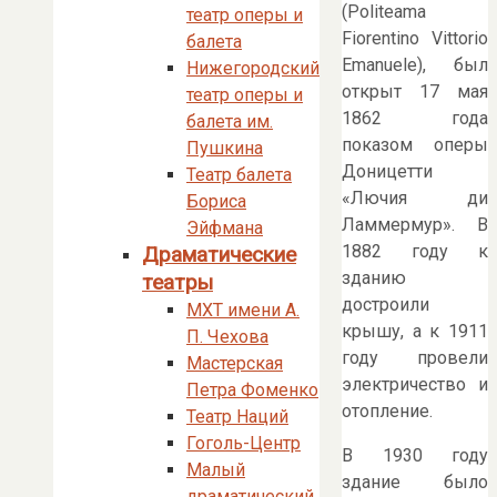
(Politeama
театр оперы и
Fiorentino Vittorio
балета
Emanuele), был
Нижегородский
открыт 17 мая
театр оперы и
1862 года
балета им.
показом оперы
Пушкина
Доницетти
Театр балета
«Лючия ди
Бориса
Ламмермур». В
Эйфмана
1882 году к
Драматические
зданию
театры
достроили
МХТ имени А.
крышу, а к 1911
П. Чехова
году провели
Мастерская
электричество и
Петра Фоменко
отопление.
Театр Наций
Гоголь-Центр
В 1930 году
Малый
здание было
драматический