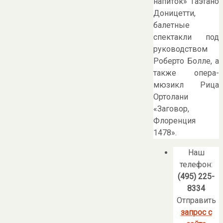
напиток» Гаэтано
Доницетти,
балетные
спектакли под
руководством
Роберто Болле, а
также опера-
мюзикл Рица
Ортолани
«Заговор,
Флоренция
1478».
Наш
телефон:
(495) 225-
8334
Отправить
запрос с