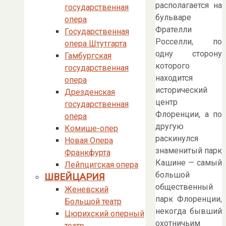
располагается на
государственная
бульваре
опера
Фрателли
Государственная
Росселли, по
опера Штутгарта
одну сторону
Гамбургская
которого
государственная
находится
опера
исторический
Дрезденская
центр
государственная
Флоренции, а по
опера
другую
Комише-опер
раскинулся
Новая Опера
знаменитый парк
Франкфурта
Кашине — самый
Лейпцигская опера
большой
ШВЕЙЦАРИЯ
общественный
Женевский
парк Флоренции,
Большой театр
некогда бывший
Цюрихский оперный
охотничьим
театр