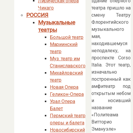
здание оперного
Лирическая опера
театра пришло на
Чикаго
РОССИЯ
смену Театру
Музыкальные
Флорентийского
музыкального
театры
мая,
Большой театр
находившемуся
Мариинский
неподалеку, на
театр
проспекте Corso
Муз. театр им
Italia. Этот театр,
Станиславского
изначально
Михайловский
построенный как
театр
амфитеатр под
Новая Опера
открытым небом
Геликон-Опера
и носивший
Урал Опера
название
Балет
«Политеама
Пермский театр
Витторио
оперы и балета
Эмануэле»
Новосибирский