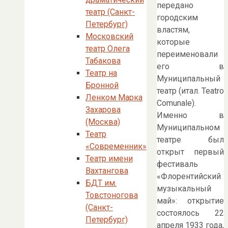
передано
театр (Санкт-
городским
Петербург)
властям,
Московский
которые
театр Олега
переименовали
Табакова
его в
Театр на
Муниципальный
Бронной
театр (итал. Teatro
Ленком Марка
Comunale).
Захарова
Именно в
(Москва)
Муниципальном
Театр
театре был
«Современник»
открыт первый
Театр имени
фестиваль
Вахтангова
«Флорентийский
БДТ им.
музыкальный
Товстоногова
май»: открытие
(Санкт-
состоялось 22
Петербург)
апреля 1933 года,