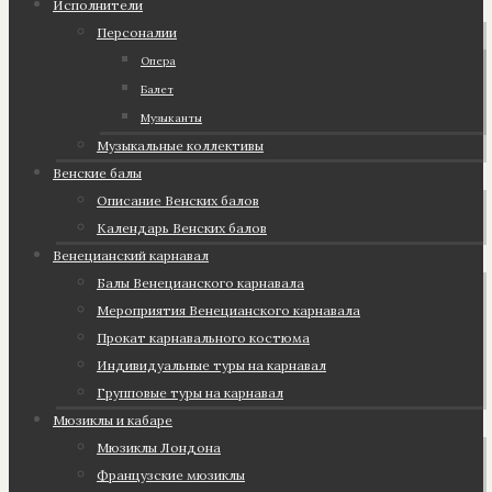
Исполнители
Персоналии
Опера
Балет
Музыканты
Музыкальные коллективы
Венские балы
Описание Венских балов
Календарь Венских балов
Венецианский карнавал
Балы Венецианского карнавала
Мероприятия Венецианского карнавала
Прокат карнавального костюма
Индивидуальные туры на карнавал
Групповые туры на карнавал
Мюзиклы и кабаре
Мюзиклы Лондона
Французские мюзиклы