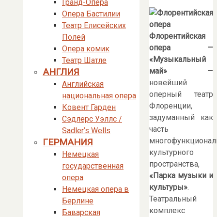
Гранд-Опера
Опера Бастилии
Театр Елисейских
Флорентийская
Полей
опера —
Опера комик
«Музыкальный
Театр Шатле
май»
—
АНГЛИЯ
новейший
Английская
оперный театр
национальная опера
Флоренции,
Ковент Гарден
задуманный как
Сэдлерс Уэллс /
часть
Sadler’s Wells
многофункционал
ГЕРМАНИЯ
культурного
Немецкая
пространства,
государственная
«Парка музыки и
опера
культуры»
.
Немецкая опера в
Театральный
Берлине
комплекс
Баварская