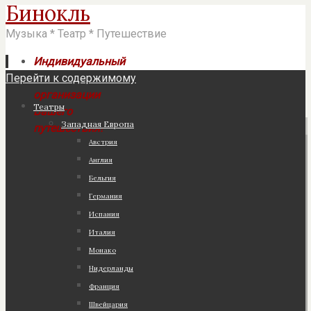
Бинокль
Музыка * Театр * Путешествие
Индивидуальный
Перейти к содержимому
подход к
организации
Театры
Вашего
Западная Европа
путешествия!
Австрия
Англия
Бельгия
Германия
Испания
Италия
Монако
Нидерланды
Франция
Швейцария