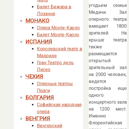
угодьем семьи
Балет Бежара в
Медичи. Зал
Лозанне
оперного театра
МОНАКО
вмещает 1800
Опера Монте-Карло
зрителей. На
Балет Монте-Карло
крыше театра
ИСПАНИЯ
также
Королевский театр в
размещается
Мадриде
открытый
Гран Театро дель
зрительный зал
Лисео
на 2000 человек,
ЧЕХИЯ
ведется
Оперные театры
постройка еще
Праги
одного
БОЛГАРИЯ
концертного зала
Софийская народная
на 1200 мест.
опера
Именно
ВЕНГРИЯ
Флорентийская
Венгерский