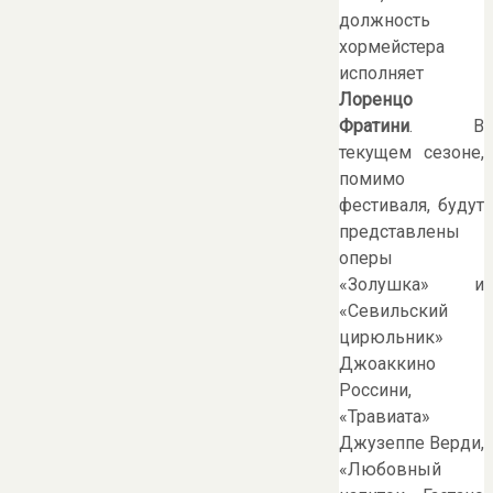
должность
хормейстера
исполняет
Лоренцо
Фратини
. В
текущем сезоне,
помимо
фестиваля, будут
представлены
оперы
«Золушка» и
«Севильский
цирюльник»
Джоаккино
Россини,
«Травиата»
Джузеппе Верди,
«Любовный