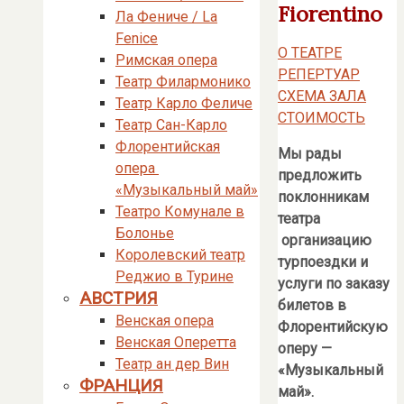
Fiorentino
Ла Фениче / La
Fenice
О ТЕАТРЕ
Римская опера
РЕПЕРТУАР
Театр Филармонико
СХЕМА ЗАЛА
Театр Карло Феличе
СТОИМОСТЬ
Театр Сан-Карло
Флорентийская
Мы рады
опера
предложить
«Музыкальный май»
поклонникам
Театро Комунале в
театра
Болонье
организацию
Королевский театр
турпоездки и
Реджио в Турине
услуги по заказу
АВСТРИЯ
билетов в
Венская опера
Флорентийскую
Венская Оперетта
оперу —
Театр ан дер Вин
«Музыкальный
ФРАНЦИЯ
май».