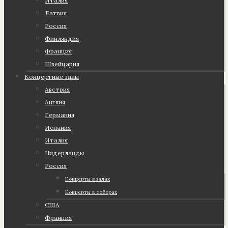
Италия
Латвия
Россия
Финляндия
Франция
Швейцария
Концертные залы
Австрия
Англия
Германия
Испания
Италия
Нидерланды
Россия
Концерты в залах
Концерты в соборах
США
Франция