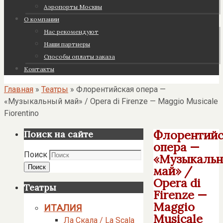
Аэропорты Москвы
О компании
Нас рекомендуют
Наши партнеры
Cпособы оплаты заказа
Контакты
Главная
»
Театры
»
Флорентийская опера —
«Музыкальный май» / Opera di Firenze — Maggio Musicale
Fiorentino
Флорентийс
Поиск на сайте
опера —
Поиск
«Музыкаль
Поиск
май» /
Opera di
Театры
Firenze —
Maggio
ИТАЛИЯ
Musicale
Ла Скала / La Scala