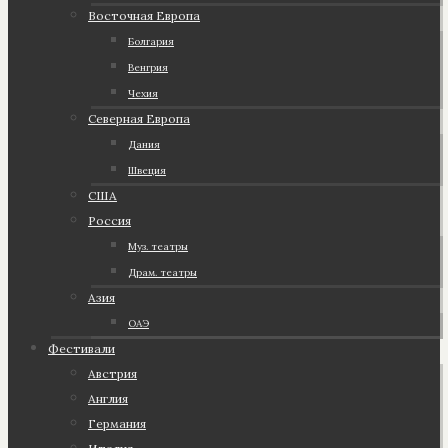
Восточная Европа
Болгария
Венгрия
Чехия
Северная Европа
Дания
Швеция
США
Россия
Муз. театры
Драм. театры
Азия
ОАЭ
Фестивали
Австрия
Англия
Германия