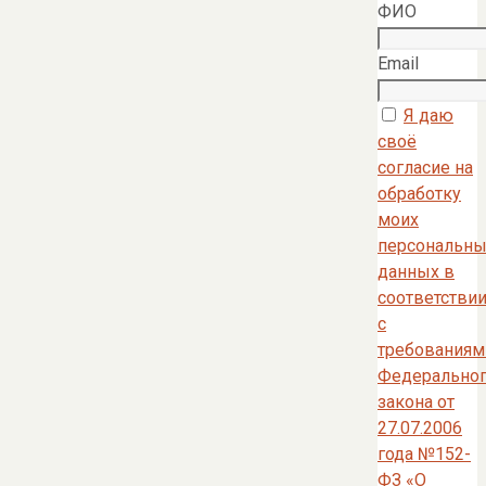
ФИО
Email
Я даю
своё
согласие на
обработку
моих
персональны
данных в
соответстви
с
требованиям
Федерально
закона от
27.07.2006
года №152-
ФЗ «О