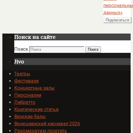
персональны
данных»
Поиск на сайте
Поиск
Поиск
Jivo
Театры
Фестивали
Концертные залы
Персоналии
Либретто
Критические статьи
Венские балы
Венецианский карнавал 2026
Рекомендуем посетить