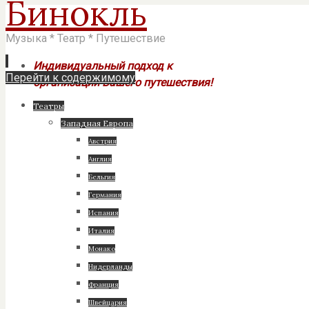
Бинокль
Музыка * Театр * Путешествие
Индивидуальный подход к
Перейти к содержимому
организации Вашего путешествия!
Театры
Западная Европа
Австрия
Англия
Бельгия
Германия
Испания
Италия
Монако
Нидерланды
Франция
Швейцария