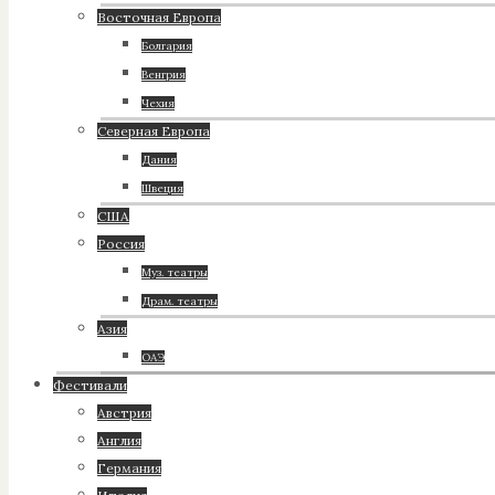
Восточная Европа
Болгария
Венгрия
Чехия
Северная Европа
Дания
Швеция
США
Россия
Муз. театры
Драм. театры
Азия
ОАЭ
Фестивали
Австрия
Англия
Германия