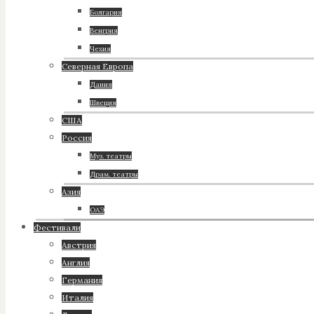
Болгария
Венгрия
Чехия
Северная Европа
Дания
Швеция
США
Россия
Муз. театры
Драм. театры
Азия
ОАЭ
Фестивали
Австрия
Англия
Германия
Италия