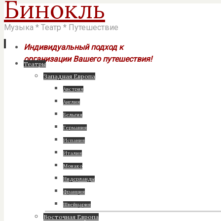
Бинокль
Музыка * Театр * Путешествие
Индивидуальный подход к
организации Вашего путешествия!
Перейти
Театры
к
Западная Европа
содержимому
Австрия
Англия
Бельгия
Германия
Испания
Италия
Монако
Нидерланды
Франция
Швейцария
Восточная Европа