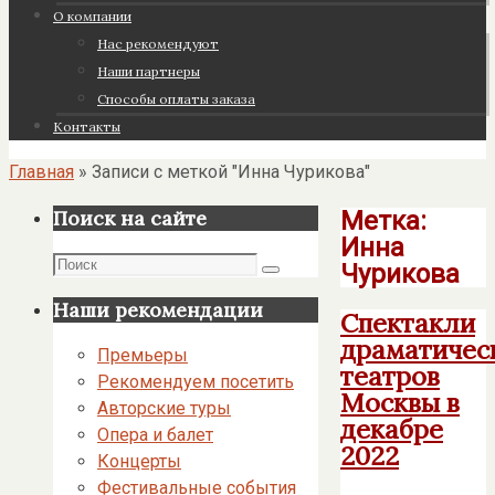
О компании
Нас рекомендуют
Наши партнеры
Cпособы оплаты заказа
Контакты
Главная
»
Записи с меткой "Инна Чурикова"
Метка:
Поиск на сайте
Инна
Поиск
Чурикова
Поиск
Наши рекомендации
Спектакли
драматичес
Премьеры
театров
Рекомендуем посетить
Москвы в
Авторские туры
декабре
Опера и балет
2022
Концерты
Фестивальные события