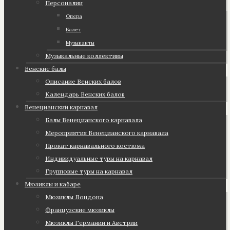
Персоналии
Опера
Балет
Музыканты
Музыкальные коллективы
Венские балы
Описание Венских балов
Календарь Венских балов
Венецианский карнавал
Балы Венецианского карнавала
Мероприятия Венецианского карнавала
Прокат карнавального костюма
Индивидуальные туры на карнавал
Групповые туры на карнавал
Мюзиклы и кабаре
Мюзиклы Лондона
Французские мюзиклы
Мюзиклы Германии и Австрии