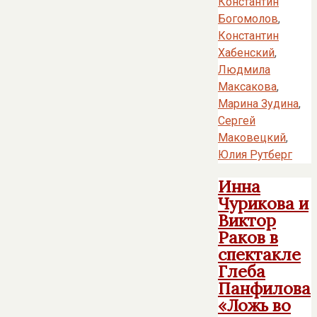
Константин
Богомолов
,
Константин
Хабенский
,
Людмила
Максакова
,
Марина Зудина
,
Сергей
Маковецкий
,
Юлия Рутберг
Инна
Чурикова и
Виктор
Раков в
спектакле
Глеба
Панфилова
«Ложь во