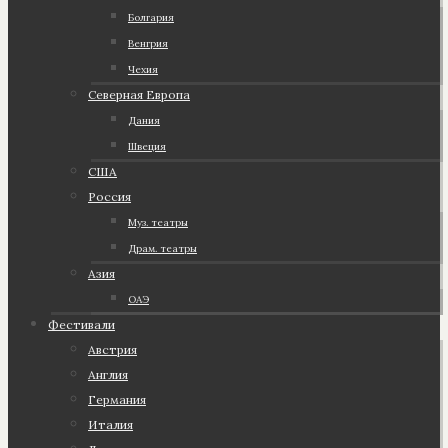
Болгария
Венгрия
Чехия
Северная Европа
Дания
Швеция
США
Россия
Муз. театры
Драм. театры
Азия
ОАЭ
Фестивали
Австрия
Англия
Германия
Италия