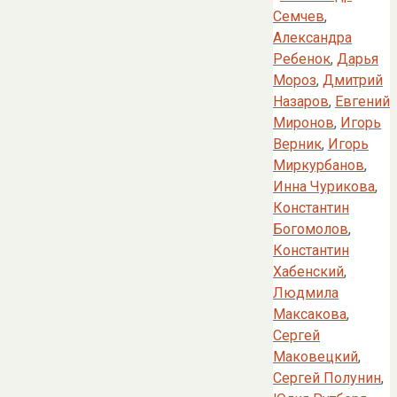
Семчев
,
Александра
Ребенок
,
Дарья
Мороз
,
Дмитрий
Назаров
,
Евгений
Миронов
,
Игорь
Верник
,
Игорь
Миркурбанов
,
Инна Чурикова
,
Константин
Богомолов
,
Константин
Хабенский
,
Людмила
Максакова
,
Сергей
Маковецкий
,
Сергей Полунин
,