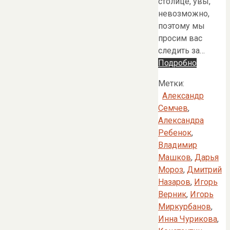
столице, увы,
невозможно,
поэтому мы
просим вас
следить за…
Подробно
Метки:
Александр
Семчев
,
Александра
Ребенок
,
Владимир
Машков
,
Дарья
Мороз
,
Дмитрий
Назаров
,
Игорь
Верник
,
Игорь
Миркурбанов
,
Инна Чурикова
,