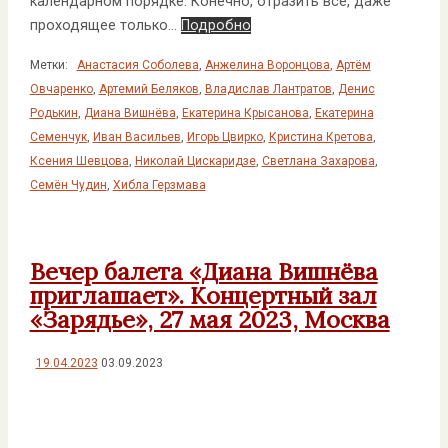
календарном порядке. Конечно, отразить все, даже
проходящее только…
Подробно
Метки:
Анастасия Соболева
,
Анжелина Воронцова
,
Артём
Овчаренко
,
Артемий Беляков
,
Владислав Лантратов
,
Денис
Родькин
,
Диана Вишнёва
,
Екатерина Крысанова
,
Екатерина
Семенчук
,
Иван Васильев
,
Игорь Цвирко
,
Кристина Кретова
,
Ксения Шевцова
,
Николай Цискаридзе
,
Светлана Захарова
,
Семён Чудин
,
Хибла Герзмава
Вечер балета «Диана Вишнёва
приглашает». Концертный зал
«Зарядье», 27 мая 2023, Москва
19.04.2023
03.09.2023