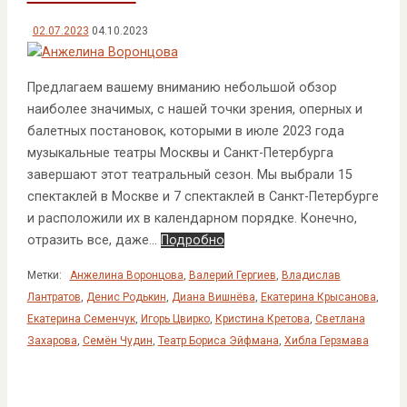
02.07.2023
04.10.2023
Предлагаем вашему вниманию небольшой обзор
наиболее значимых, с нашей точки зрения, оперных и
балетных постановок, которыми в июле 2023 года
музыкальные театры Москвы и Санкт-Петербурга
завершают этот театральный сезон. Мы выбрали 15
спектаклей в Москве и 7 спектаклей в Санкт-Петербурге
и расположили их в календарном порядке. Конечно,
отразить все, даже…
Подробно
Метки:
Анжелина Воронцова
,
Валерий Гергиев
,
Владислав
Лантратов
,
Денис Родькин
,
Диана Вишнёва
,
Екатерина Крысанова
,
Екатерина Семенчук
,
Игорь Цвирко
,
Кристина Кретова
,
Светлана
Захарова
,
Семён Чудин
,
Театр Бориса Эйфмана
,
Хибла Герзмава