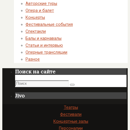
Авторские туры
Опера и балет
Концерты
Фестивальные события
Спектакли
Балы и карнавалы
Статьи и интервью
Оперные трансляции
Разное
Поиск на сайте
Поиск
Поиск
Jivo
Театры
Фестивали
Концертные залы
Персоналии