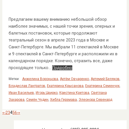
Предлагаем вашему вниманию небольшой обзор
наиболее значимых, с нашей точки зрения, оперных и
балетных постановок, которые продолжают
театральный сезон в апреле 2023 года в Москве и
Санкт-Петербурге. Мы выбрали 11 спектаклей в Москве
и 9 спектаклей в Санкт-Петербурге и расположили их в
календарном порядке. Конечно, отразить все, даже
проходящее только…
Подробно
Метки:
Анжелина Воронцова
,
Артём Овчаренко
,
Артемий Беляков
,
Владислав Лантратов
,
Екатерина Крысанова
,
Екатерина Семенчук
,
Иван Васильев
,
Игорь Цвирко
,
Кристина Кретова
,
Светлана
Захарова
,
Семён Чудин
,
Хибла Герзмава
,
Элеонора Севенард
«
‹
2
3
4
5
6
›
»