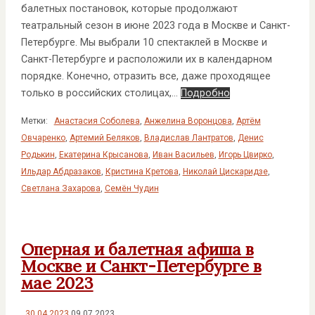
балетных постановок, которые продолжают
театральный сезон в июне 2023 года в Москве и Санкт-
Петербурге. Мы выбрали 10 спектаклей в Москве и
Санкт-Петербурге и расположили их в календарном
порядке. Конечно, отразить все, даже проходящее
только в российских столицах,…
Подробно
Метки:
Анастасия Соболева
,
Анжелина Воронцова
,
Артём
Овчаренко
,
Артемий Беляков
,
Владислав Лантратов
,
Денис
Родькин
,
Екатерина Крысанова
,
Иван Васильев
,
Игорь Цвирко
,
Ильдар Абдразаков
,
Кристина Кретова
,
Николай Цискаридзе
,
Светлана Захарова
,
Семён Чудин
Оперная и балетная афиша в
Москве и Санкт-Петербурге в
мае 2023
30.04.2023
09.07.2023