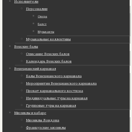
Исполнители
Персоналии
Опера
Балет
Музыканты
Музыкальные коллективы
Венские балы
Описание Венских балов
Календарь Венских балов
Венецианский карнавал
Балы Венецианского карнавала
Мероприятия Венецианского карнавала
Прокат карнавального костюма
Индивидуальные туры на карнавал
Групповые туры на карнавал
Мюзиклы и кабаре
Мюзиклы Лондона
Французские мюзиклы