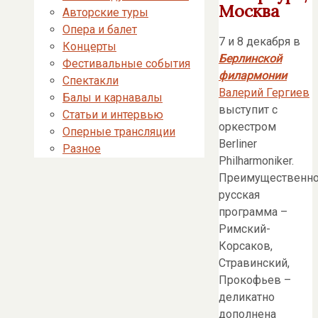
Москва
Авторские туры
Опера и балет
7 и 8 декабря в
Концерты
Берлинской
Фестивальные события
филармонии
Спектакли
Валерий Гергиев
Балы и карнавалы
выступит с
Статьи и интервью
оркестром
Оперные трансляции
Berliner
Разное
Philharmoniker.
Преимущественн
русская
программа –
Римский-
Корсаков,
Стравинский,
Прокофьев –
деликатно
дополнена