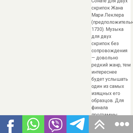
Сонате для двух
скрипок Жана
Мари Леклера
(предположитель
1730). Музыка
для двух
скрипок без
сопровождения
— довольно
редкий жанр, тем
интереснее
будет услышать
один из самых
изящных его
образцов. Для
финала
программы
музыканты
выбрали