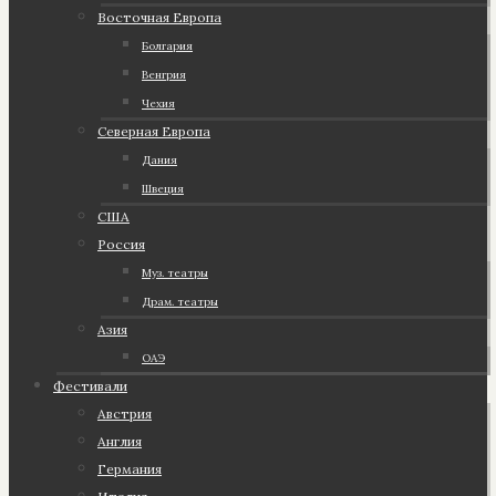
Восточная Европа
Болгария
Венгрия
Чехия
Северная Европа
Дания
Швеция
США
Россия
Муз. театры
Драм. театры
Азия
ОАЭ
Фестивали
Австрия
Англия
Германия