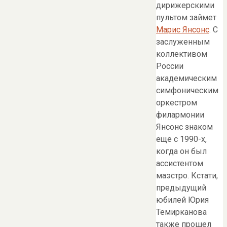
дирижерскими
пультом займет
Марис Янсонс
. С
заслуженным
коллективом
России
академическим
симфоническим
оркестром
филармонии
Янсонс знаком
еще с 1990-х,
когда он был
ассистентом
маэстро. Кстати,
предыдущий
юбилей Юрия
Темирканова
также прошел