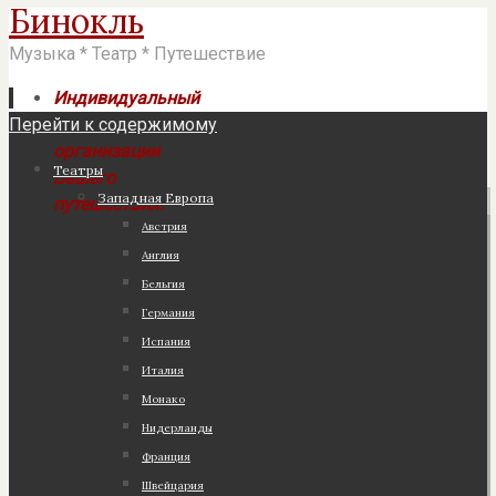
Бинокль
Музыка * Театр * Путешествие
Индивидуальный
Перейти к содержимому
подход к
организации
Театры
Вашего
Западная Европа
путешествия!
Австрия
Англия
Бельгия
Германия
Испания
Италия
Монако
Нидерланды
Франция
Швейцария