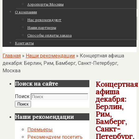
Аэропорты Москвы
О компании
Нас рекомендуют
Наши партнеры
Cпособы оплаты заказа
Контакты
Главная
»
Наши рекомендации
»
Концертная афиша
декабря: Берлин, Рим, Бамберг, Санкт-Петербург,
Москва
Концертная
Поиск на сайте
афиша
Поиск
декабря:
Поиск
Берлин,
Рим,
Наши рекомендации
Бамберг,
Санкт-
Премьеры
Петербург,
Рекомендуем посетить