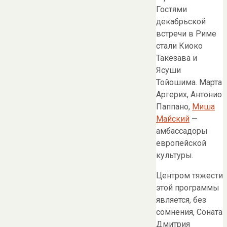
Гостями
декабрьской
встречи в Риме
стали Киоко
Такезава и
Ясуши
Тойошима. Марта
Аргерих, Антонио
Паппано,
Миша
Майский
—
амбассадоры
европейской
культуры.
Центром тяжести
этой программы
является, без
сомнения, Соната
Дмитрия