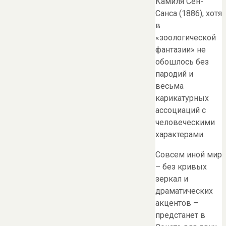
Камиля Сен-
Санса (1886), хотя
в
«зоологической
фантазии» не
обошлось без
пародий и
весьма
карикатурных
ассоциаций с
человеческими
характерами.
Совсем иной мир
– без кривых
зеркал и
драматических
акцентов –
предстанет в