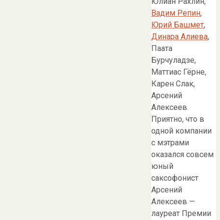
Юлиан Рахлин,
Вадим Репин
,
Юрий Башмет
,
Динара Алиева
,
Паата
Бурчуладзе,
Маттиас Гёрне,
Карен Слак,
Арсений
Алексеев.
Приятно, что в
одной компании
с мэтрами
оказался совсем
юный
саксофонист
Арсений
Алексеев —
лауреат Премии