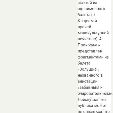
сюитой из
одноименного
балета (с
Кощеем и
прочей
малокультурной
нечистью). А
Прокофьев
представлен
фрагментами из
балета
«Золушка»,
названного в
аннотации
«забавным и
очаровательным».
Неискушенная
публика может
не опасаться, что