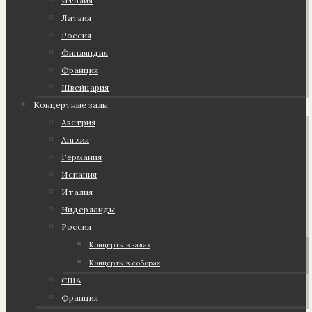
Италия
Латвия
Россия
Финляндия
Франция
Швейцария
Концертные залы
Австрия
Англия
Германия
Испания
Италия
Нидерланды
Россия
Концерты в залах
Концерты в соборах
США
Франция