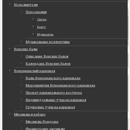
Исполнители
Персоналии
Опера
Балет
Музыканты
Музыкальные коллективы
Венские балы
Описание Венских балов
Календарь Венских балов
Венецианский карнавал
Балы Венецианского карнавала
Мероприятия Венецианского карнавала
Прокат карнавального костюма
Индивидуальные туры на карнавал
Групповые туры на карнавал
Мюзиклы и кабаре
Мюзиклы Лондона
Французские мюзиклы