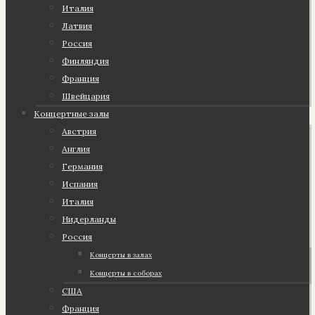
Италия
Латвия
Россия
Финляндия
Франция
Швейцария
Концертные залы
Австрия
Англия
Германия
Испания
Италия
Нидерланды
Россия
Концерты в залах
Концерты в соборах
США
Франция