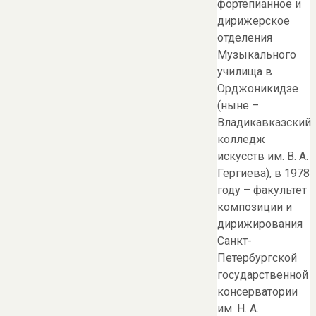
фортепианное и
дирижерское
отделения
Музыкального
училища в
Орджоникидзе
(ныне –
Владикавказский
колледж
искусств им. В. А.
Гергиева), в 1978
году – факультет
композиции и
дирижирования
Санкт-
Петербургской
государственной
консерватории
им. Н. А.