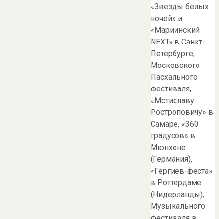
«Звезды белых
ночей» и
«Мариинский
NEXT» в Санкт-
Петербурге,
Московского
Пасхального
фестиваля,
«Мстиславу
Ростроповичу» в
Самаре, «360
градусов» в
Мюнхене
(Германия),
«Гергиев-феста»
в Роттердаме
(Нидерланды),
Музыкального
фестиваля в