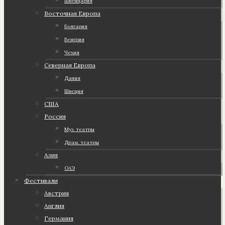
Швейцария
Восточная Европа
Болгария
Венгрия
Чехия
Северная Европа
Дания
Швеция
США
Россия
Муз. театры
Драм. театры
Азия
ОАЭ
Фестивали
Австрия
Англия
Германия