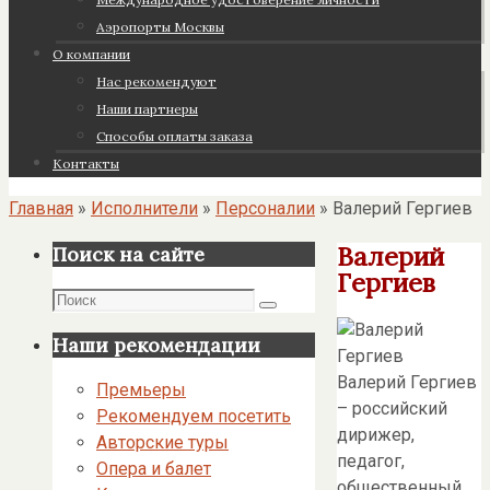
Аэропорты Москвы
О компании
Нас рекомендуют
Наши партнеры
Cпособы оплаты заказа
Контакты
Главная
»
Исполнители
»
Персоналии
»
Валерий Гергиев
Валерий
Поиск на сайте
Гергиев
Поиск
Поиск
Наши рекомендации
Валерий Гергиев
Премьеры
– российский
Рекомендуем посетить
дирижер,
Авторские туры
педагог,
Опера и балет
общественный