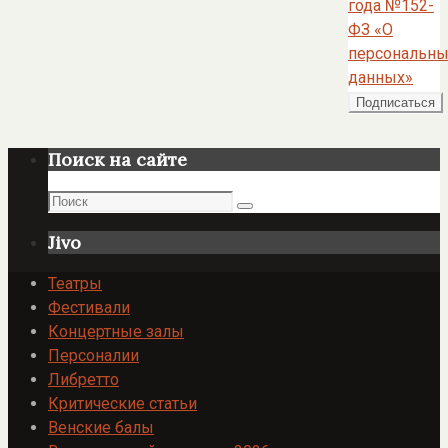
года №152-
ФЗ «О
персональны
данных»
Поиск на сайте
Поиск
Поиск
Jivo
Театры
Фестивали
Концертные залы
Персоналии
Либретто
Критические статьи
Венские балы