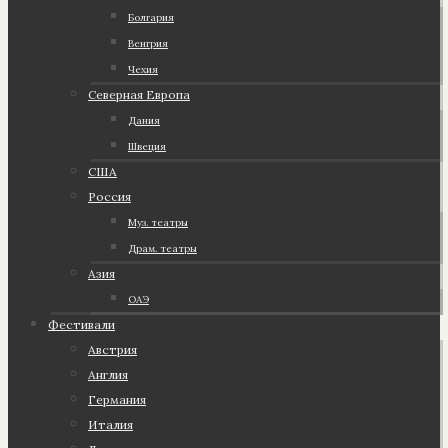
Болгария
Венгрия
Чехия
Северная Европа
Дания
Швеция
США
Россия
Муз. театры
Драм. театры
Азия
ОАЭ
Фестивали
Австрия
Англия
Германия
Италия