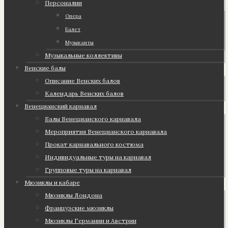
Персоналии
Опера
Балет
Музыканты
Музыкальные коллективы
Венские балы
Описание Венских балов
Календарь Венских балов
Венецианский карнавал
Балы Венецианского карнавала
Мероприятия Венецианского карнавала
Прокат карнавального костюма
Индивидуальные туры на карнавал
Групповые туры на карнавал
Мюзиклы и кабаре
Мюзиклы Лондона
Французские мюзиклы
Мюзиклы Германии и Австрии