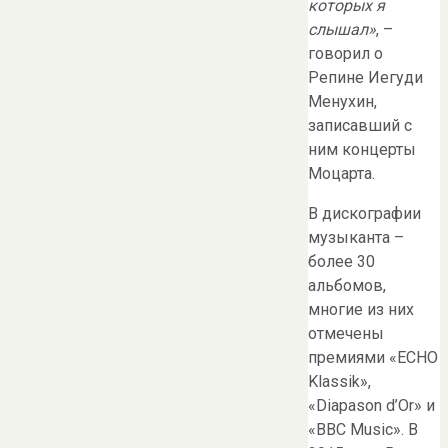
которых я
слышал»
, –
говорил о
Репине Иегуди
Менухин,
записавший с
ним концерты
Моцарта.
В дискографии
музыканта –
более 30
альбомов,
многие из них
отмечены
премиями «ECHO
Klassik»,
«Diapason d’Or» и
«BBC Music». В