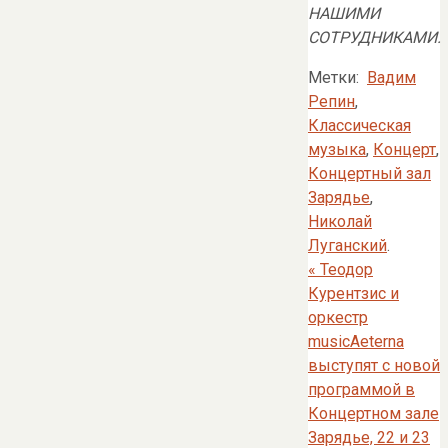
НАШИМИ
СОТРУДНИКАМИ.
Метки:
Вадим
Репин
,
Классическая
музыка
,
Концерт
,
Концертный зал
Зарядье
,
Николай
Луганский
.
«
Теодор
Курентзис и
оркестр
musicAeterna
выступят с новой
программой в
Концертном зале
Зарядье, 22 и 23