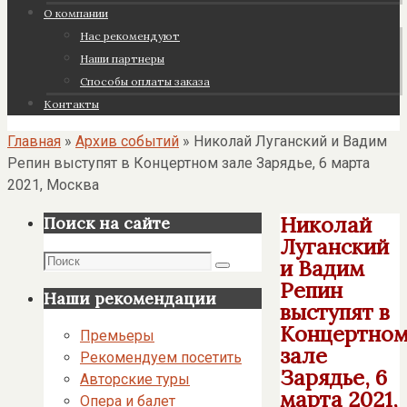
О компании
Нас рекомендуют
Наши партнеры
Cпособы оплаты заказа
Контакты
Главная
»
Архив событий
»
Николай Луганский и Вадим
Репин выступят в Концертном зале Зарядье, 6 марта
2021, Москва
Николай
Поиск на сайте
Луганский
Поиск
и Вадим
Поиск
Репин
Наши рекомендации
выступят в
Концертно
Премьеры
зале
Рекомендуем посетить
Зарядье, 6
Авторские туры
марта 2021,
Опера и балет