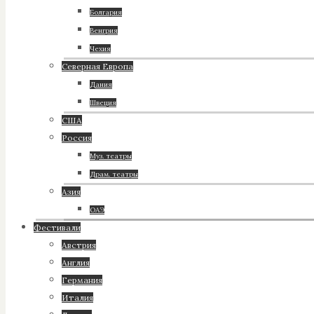
Болгария
Венгрия
Чехия
Северная Европа
Дания
Швеция
США
Россия
Муз. театры
Драм. театры
Азия
ОАЭ
Фестивали
Австрия
Англия
Германия
Италия