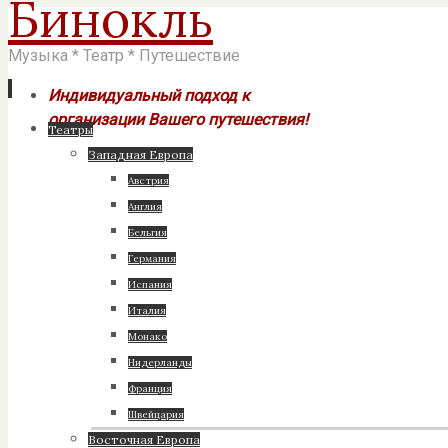
Бинокль
Музыка * Театр * Путешествие
Индивидуальный подход к
организации Вашего путешествия!
Перейти
Театры
к
Западная Европа
содержимому
Австрия
Англия
Бельгия
Германия
Испания
Италия
Монако
Нидерланды
Франция
Швейцария
Восточная Европа