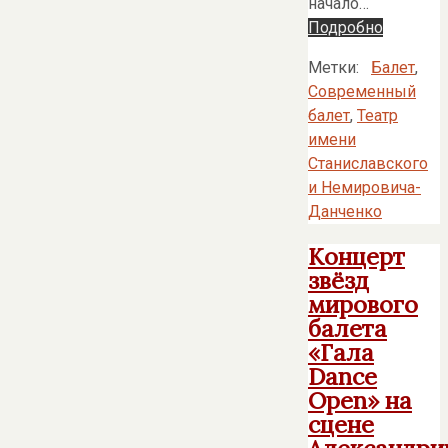
начало…
Подробно
Метки:
Балет
,
Современный
балет
,
Театр
имени
Станиславского
и Немировича-
Данченко
Концерт
звёзд
мирового
балета
«Гала
Dance
Open» на
сцене
Александри