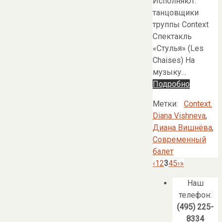
Исполняют:
танцовщики
труппы Context
Спектакль
«Стулья» (Les
Chaises) На
музыку…
Подробно
Метки:
Context.
Diana Vishneva
,
Диана Вишнёва
,
Современный
балет
‹
1
2
3
4
5
›
»
Наш
телефон:
(495) 225-
8334