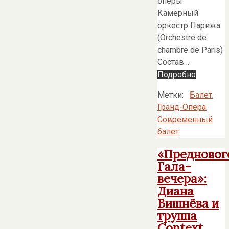
оперы
Камерный
оркестр Парижа
(Orchestre de
chambre de Paris)
Состав…
Подробно
Метки:
Балет
,
Гранд-Опера
,
Современный
балет
«Предновог
Гала-
вечера»:
Диана
Вишнёва и
труппа
Context,