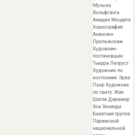
Музыка
Вольфганга
Амадея Моцарта
Хореография:
Анжелен
Прельжокаж
Художник-
постановщик:
Тьерри Лепруст
Художник по
костюмам: Эрве
Пьер Художник
по свету: Жак
Шатле Дирижер:
Зои Зениоди
Балетная труппа
Парижской
национальной