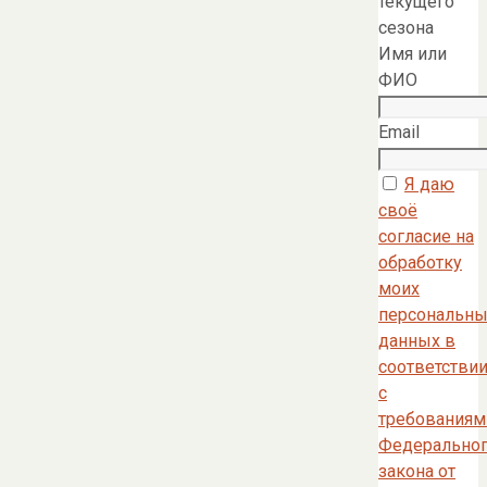
текущего
сезона
Имя или
ФИО
Email
Я даю
своё
согласие на
обработку
моих
персональны
данных в
соответстви
с
требованиям
Федерально
закона от