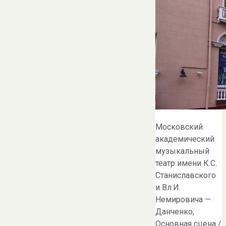
Московский
академический
музыкальный
театр имени К.С.
Станиславского
и Вл.И.
Немировича —
Данченко,
Основная сцена /