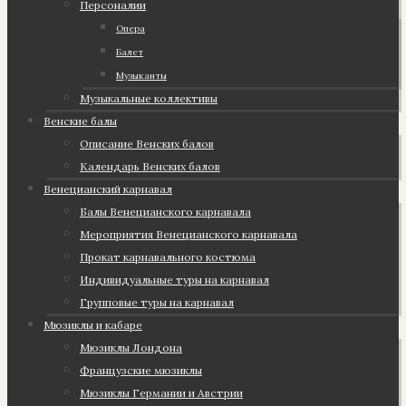
Персоналии
Опера
Балет
Музыканты
Музыкальные коллективы
Венские балы
Описание Венских балов
Календарь Венских балов
Венецианский карнавал
Балы Венецианского карнавала
Мероприятия Венецианского карнавала
Прокат карнавального костюма
Индивидуальные туры на карнавал
Групповые туры на карнавал
Мюзиклы и кабаре
Мюзиклы Лондона
Французские мюзиклы
Мюзиклы Германии и Австрии