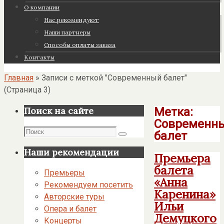
О компании
Нас рекомендуют
Наши партнеры
Cпособы оплаты заказа
Контакты
Главная
»
Записи с меткой "Современный балет"
(Страница 3)
Метка:
Поиск на сайте
Современн
Поиск
балет
Поиск
Наши рекомендации
Премьера
балета
Премьеры
«Анна
Рекомендуем посетить
Каренина»
Авторские туры
Ильи
Опера и балет
Демуцкого
Концерты