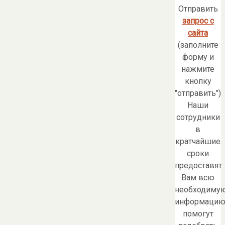
Отправить
запрос с
сайта
(заполните
форму и
нажмите
кнопку
"отправить")
Наши
сотрудники
в
кратчайшие
сроки
предоставят
Вам всю
необходиму
информацию
помогут