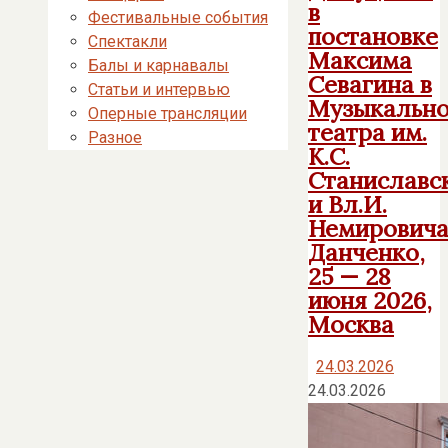
в
Фестивальные события
постановке
Спектакли
Максима
Балы и карнавалы
Севагина в
Статьи и интервью
Музыкальн
Оперные трансляции
театра им.
Разное
К.С.
Станиславс
и Вл.И.
Немировича
Данченко,
25 — 28
июня 2026,
Москва
24.03.2026
24.03.2026