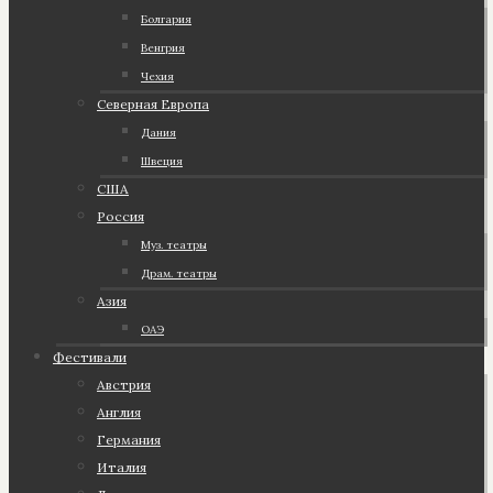
Болгария
Венгрия
Чехия
Северная Европа
Дания
Швеция
США
Россия
Муз. театры
Драм. театры
Азия
ОАЭ
Фестивали
Австрия
Англия
Германия
Италия