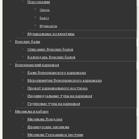
Персоналии
Опера
Балет
Музыканты
Музыкальные коллективы
Венские балы
Описание Венских балов
Календарь Венских балов
Венецианский карнавал
Балы Венецианского карнавала
Мероприятия Венецианского карнавала
Прокат карнавального костюма
Индивидуальные туры на карнавал
Групповые туры на карнавал
Мюзиклы и кабаре
Мюзиклы Лондона
Французские мюзиклы
Мюзиклы Германии и Австрии