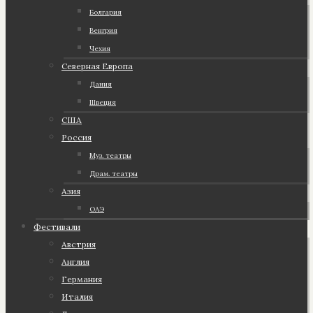
Болгария
Венгрия
Чехия
Северная Европа
Дания
Швеция
США
Россия
Муз. театры
Драм. театры
Азия
ОАЭ
Фестивали
Австрия
Англия
Германия
Италия