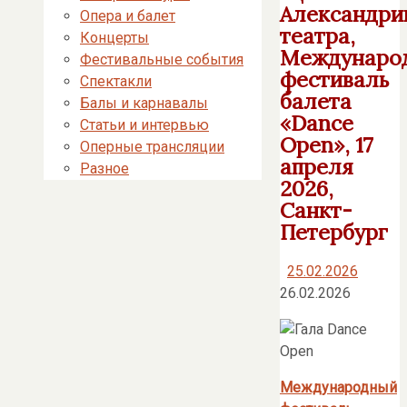
Александри
Опера и балет
театра,
Концерты
Междунаро
Фестивальные события
фестиваль
Спектакли
балета
Балы и карнавалы
«Dance
Статьи и интервью
Open», 17
Оперные трансляции
апреля
Разное
2026,
Санкт-
Петербург
25.02.2026
26.02.2026
Международный