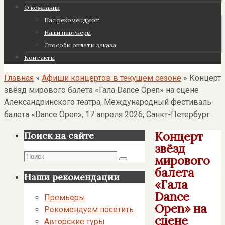
О компании
Нас рекомендуют
Наши партнеры
Cпособы оплаты заказа
Контакты
Главная
»
Афиши концертов в текущем сезоне
»
Концерт
звёзд мирового балета «Гала Dance Open» на сцене
Александринского театра, Международный фестиваль
балета «Dance Open», 17 апреля 2026, Санкт-Петербург
Концерт
Поиск на сайте
звёзд
Поиск
мирового
Поиск
балета
Наши рекомендации
«Гала
Dance
Премьеры
Open» на
Рекомендуем посетить
сцене
Авторские туры