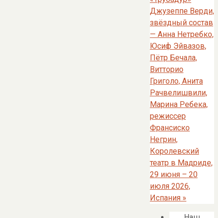
Джузеппе Верди,
звёздный состав
— Анна Нетребко,
Юсиф Эйвазов,
Пётр Бечала,
Витторио
Григоло, Анита
Рачвелишвили,
Марина Ребека,
режиссер
Франсиско
Негрин,
Королевский
театр в Мадриде,
29 июня – 20
июля 2026,
Испания
»
Наш