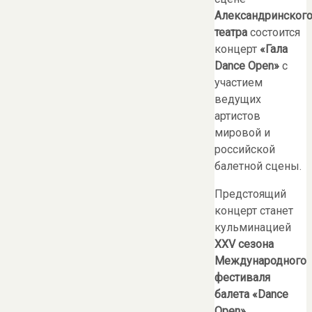
Александринског
театра
состоится
концерт
«Гала
Dance Open»
с
участием
ведущих
артистов
мировой и
российской
балетной сцены.
Предстоящий
концерт станет
кульминацией
XX
V
сезона
Международного
фестиваля
балета «Dance
Open»
.