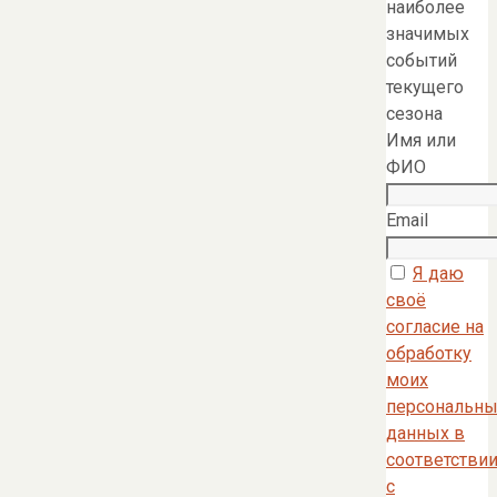
наиболее
значимых
событий
текущего
сезона
Имя или
ФИО
Email
Я даю
своё
согласие на
обработку
моих
персональны
данных в
соответстви
с