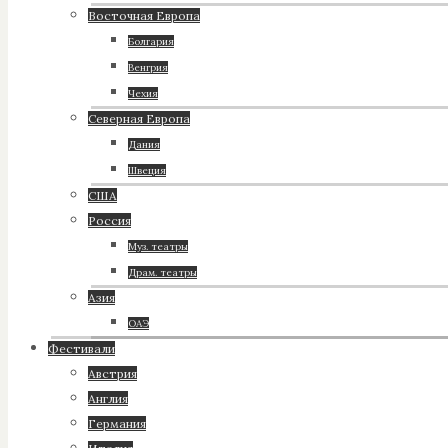
Восточная Европа
Болгария
Венгрия
Чехия
Северная Европа
Дания
Швеция
США
Россия
Муз. театры
Драм. театры
Азия
ОАЭ
Фестивали
Австрия
Англия
Германия