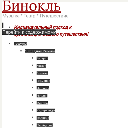
Бинокль
Музыка * Театр * Путешествие
Индивидуальный подход к
Перейти к содержимому
организации Вашего путешествия!
Театры
Западная Европа
Австрия
Англия
Бельгия
Германия
Испания
Италия
Монако
Нидерланды
Франция
Швейцария