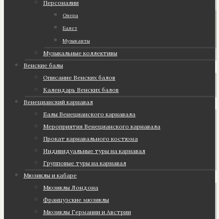
Персоналии
Опера
Балет
Музыканты
Музыкальные коллективы
Венские балы
Описание Венских балов
Календарь Венских балов
Венецианский карнавал
Балы Венецианского карнавала
Мероприятия Венецианского карнавала
Прокат карнавального костюма
Индивидуальные туры на карнавал
Групповые туры на карнавал
Мюзиклы и кабаре
Мюзиклы Лондона
Французские мюзиклы
Мюзиклы Германии и Австрии