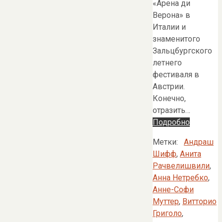
«Арена ди
Верона» в
Италии и
знаменитого
Зальцбургского
летнего
фестиваля в
Австрии.
Конечно,
отразить…
Подробно
Метки:
Андраш
Шифф
,
Анита
Рачвелишвили
,
Анна Нетребко
,
Анне-Софи
Муттер
,
Витторио
Григоло
,