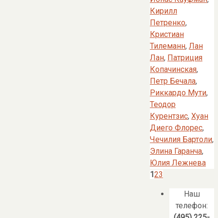
Кирилл
Петренко
,
Кристиан
Тилеманн
,
Лан
Лан
,
Патриция
Копачинская
,
Петр Бечала
,
Риккардо Мути
,
Теодор
Курентзис
,
Хуан
Диего Флорес
,
Чечилия Бартоли
,
Элина Гаранча
,
Юлия Лежнева
1
2
3
Наш
телефон:
(495) 225-