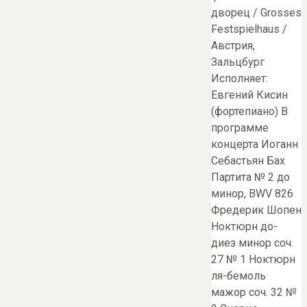
дворец / Grosses
Festspielhaus /
Австрия,
Зальцбург
Исполняет:
Евгений Кисин
(фортепиано) В
программе
концерта Иоганн
Себастьян Бах
Партита № 2 до
минор, BWV 826
Фредерик Шопен
Ноктюрн до-
диез минор соч.
27 № 1 Ноктюрн
ля-бемоль
мажор соч. 32 №