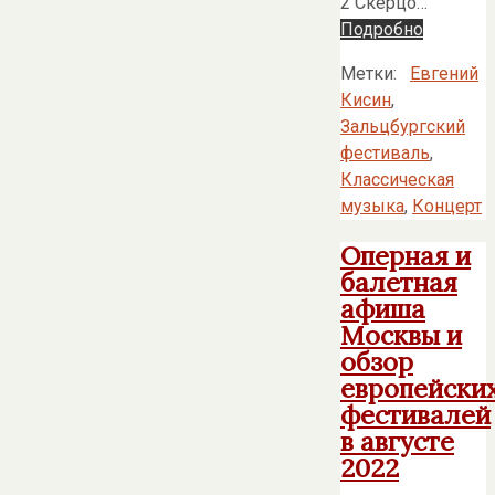
2 Скерцо…
Подробно
Метки:
Евгений
Кисин
,
Зальцбургский
фестиваль
,
Классическая
музыка
,
Концерт
Оперная и
балетная
афиша
Москвы и
обзор
европейски
фестивалей
в августе
2022