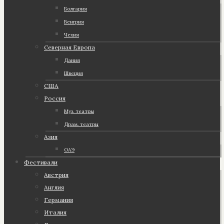
Болгария
Венгрия
Чехия
Северная Европа
Дания
Швеция
США
Россия
Муз. театры
Драм. театры
Азия
ОАЭ
Фестивали
Австрия
Англия
Германия
Италия