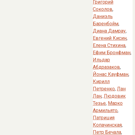
Григорий
Соколов
,
Даниэль
Баренбойм
,
Диана Дамрау
,
Евгений Кисин
,
Елена Стихина
,
Ефим Бронфман
,
Ильдар
Абдразаков
,
Йонас Кауфман
,
Кирилл
Петренко
,
Лан
Лан
,
Людовик
Тезье
,
Марко
Армильято
,
Патриция
Копачинская
,
Петр Бечала
,