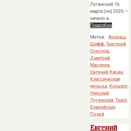
Луганский 16
марта (пн) 2026 —
начало в…
Подробно
Метки:
Андраш
Шифф
,
Григорий
Соколов
,
Дмитрий
Маслеев
,
Евгений Кисин
,
Классическая
музыка
,
Концерт
,
Николай
Луганский
,
Театр
Елисейских
Полей
Евгений