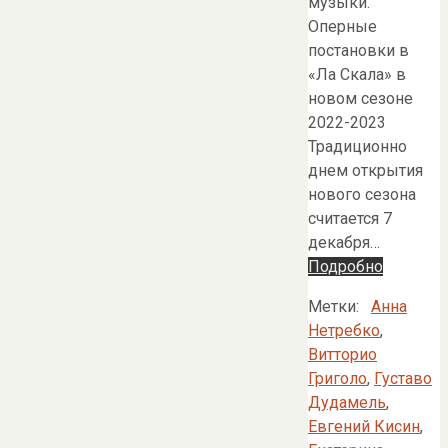
музыки.
Оперные
постановки в
«Ла Скала» в
новом сезоне
2022-2023
Традиционно
днем открытия
нового сезона
считается 7
декабря…
Подробно
Метки:
Анна
Нетребко
,
Витторио
Григоло
,
Густаво
Дудамель
,
Евгений Кисин
,