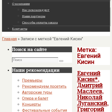
О компании
Нас рекомендуют
Наши партнеры
Cпособы оплаты заказа
Контакты
Главная
»
Записи с меткой "Евгений Кисин"
Метка:
Поиск на сайте
Евгений
Поиск
Кисин
Поиск
Наши рекомендации
Евгений
Кисин*,
Премьеры
Дмитрий
Рекомендуем посетить
Маслеев,
Авторские туры
Николай
Опера и балет
Луганский,
Концерты
Григорий
Фестивальные события