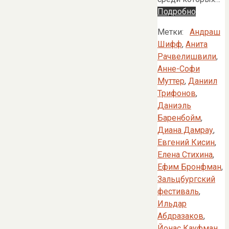
Подробно
Метки:
Андраш
Шифф
,
Анита
Рачвелишвили
,
Анне-Софи
Муттер
,
Даниил
Трифонов
,
Даниэль
Баренбойм
,
Диана Дамрау
,
Евгений Кисин
,
Елена Стихина
,
Ефим Бронфман
,
Зальцбургский
фестиваль
,
Ильдар
Абдразаков
,
Йонас Кауфман
,