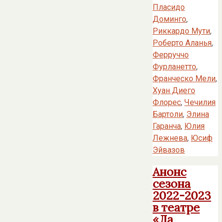
Пласидо
Доминго
,
Риккардо Мути
,
Роберто Аланья
,
Ферруччо
Фурланетто
,
Франческо Мели
,
Хуан Диего
Флорес
,
Чечилия
Бартоли
,
Элина
Гаранча
,
Юлия
Лежнева
,
Юсиф
Эйвазов
Анонс
сезона
2022-2023
в театре
«Ла