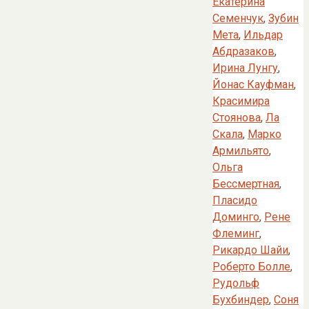
Екатерина
Семенчук
,
Зубин
Мета
,
Ильдар
Абдразаков
,
Ирина Лунгу
,
Йонас Кауфман
,
Красимира
Стоянова
,
Ла
Скала
,
Марко
Армильято
,
Ольга
Бессмертная
,
Пласидо
Доминго
,
Рене
Флеминг
,
Рикардо Шайи
,
Роберто Болле
,
Рудольф
Бухбиндер
,
Соня