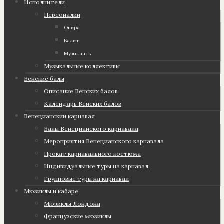
Исполнители
Персоналии
Опера
Балет
Музыканты
Музыкальные коллективы
Венские балы
Описание Венских балов
Календарь Венских балов
Венецианский карнавал
Балы Венецианского карнавала
Мероприятия Венецианского карнавала
Прокат карнавального костюма
Индивидуальные туры на карнавал
Групповые туры на карнавал
Мюзиклы и кабаре
Мюзиклы Лондона
Французские мюзиклы