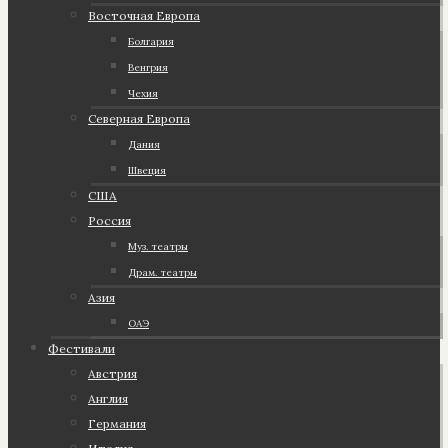
Восточная Европа
Болгария
Венгрия
Чехия
Северная Европа
Дания
Швеция
США
Россия
Муз. театры
Драм. театры
Азия
ОАЭ
Фестивали
Австрия
Англия
Германия