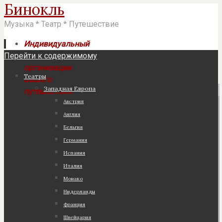
Бинокль
Музыка * Театр * Путешествие
Индивидуальный
Перейти к содержимому
подход к
организации
Театры
Вашего
Западная Европа
путешествия!
Австрия
Англия
Бельгия
Германия
Испания
Италия
Монако
Нидерланды
Франция
Швейцария