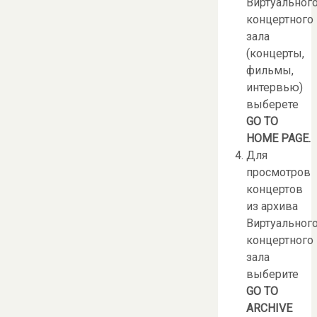
Виртуальног
концертного
зала
(концерты,
фильмы,
интервью)
выберете
GO
TO
HOME
PAGE
.
Для
просмотров
концертов
из архива
Виртуальног
концертного
зала
выберите
GO
TO
ARCHIVE