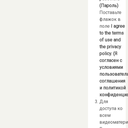
(Пароль)
Поставьте
флажок в
поле
I
agree
to
the
terms
of
use
and
the
privacy
policy
.
(
Я
согласен с
условиями
пользовател
соглашения
и политикой
конфиденциа
Для
доступа ко
всем
видеоматер