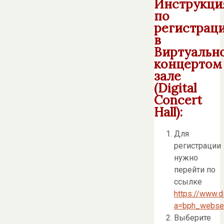
Инструкци
по
регистрац
в
Виртуальн
концертом
зале
(Digital
Concert
Hall):
Для
регистрации
нужно
перейти по
ссылке
https://www.d
a=bph_websei
Выберите