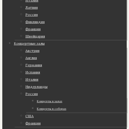
Италия
Латвия
Россия
Финляндия
Франция
Швейцария
Концертные залы
Австрия
Англия
Германия
Испания
Италия
Нидерланды
Россия
Концерты в залах
Концерты в соборах
США
Франция