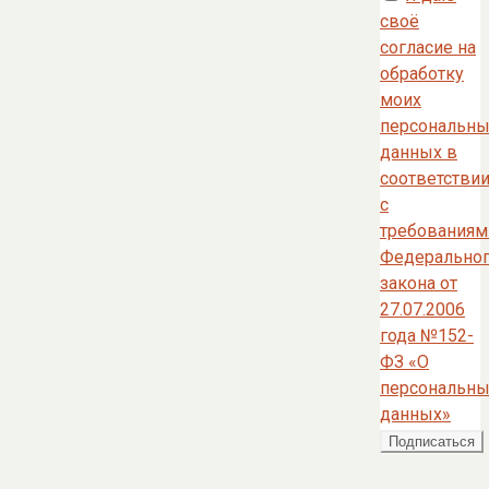
своё
согласие на
обработку
моих
персональны
данных в
соответстви
с
требованиям
Федерально
закона от
27.07.2006
года №152-
ФЗ «О
персональны
данных»