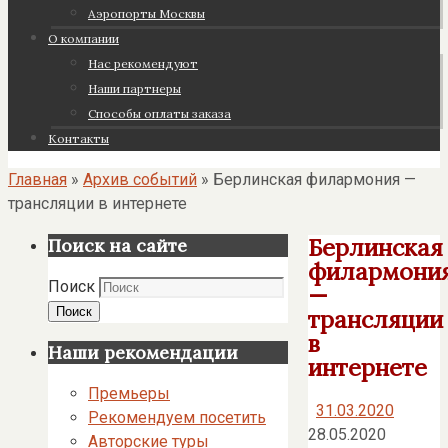
Аэропорты Москвы
О компании
Нас рекомендуют
Наши партнеры
Cпособы оплаты заказа
Контакты
Главная
»
Архив событий
»
Берлинская филармония —
трансляции в интернете
Берлинская
Поиск на сайте
филармони
Поиск
—
Поиск
трансляции
в
Наши рекомендации
интернете
Премьеры
31.03.2020
Рекомендуем посетить
28.05.2020
Авторские туры