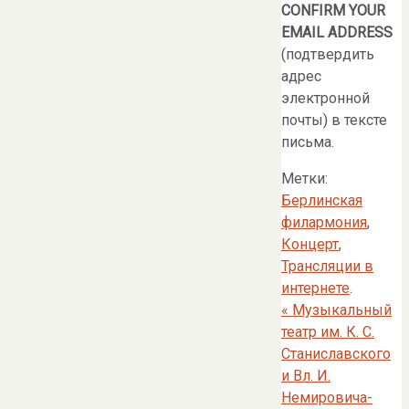
CONFIRM YOUR
EMAIL ADDRESS
(подтвердить
адрес
электронной
почты) в тексте
письма.
Метки:
Берлинская
филармония
,
Концерт
,
Трансляции в
интернете
.
«
Музыкальный
театр им. К. С.
Станиславского
и Вл. И.
Немировича-