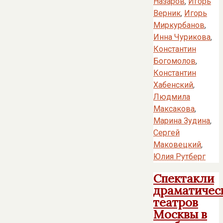
Назаров
,
Игорь
Верник
,
Игорь
Миркурбанов
,
Инна Чурикова
,
Константин
Богомолов
,
Константин
Хабенский
,
Людмила
Максакова
,
Марина Зудина
,
Сергей
Маковецкий
,
Юлия Рутберг
Спектакли
драматичес
театров
Москвы в