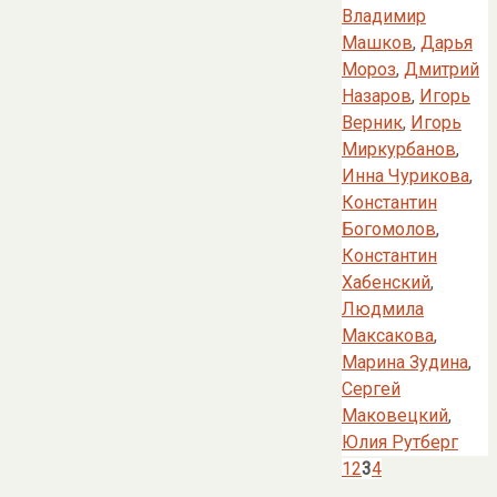
Владимир
Машков
,
Дарья
Мороз
,
Дмитрий
Назаров
,
Игорь
Верник
,
Игорь
Миркурбанов
,
Инна Чурикова
,
Константин
Богомолов
,
Константин
Хабенский
,
Людмила
Максакова
,
Марина Зудина
,
Сергей
Маковецкий
,
Юлия Рутберг
1
2
3
4