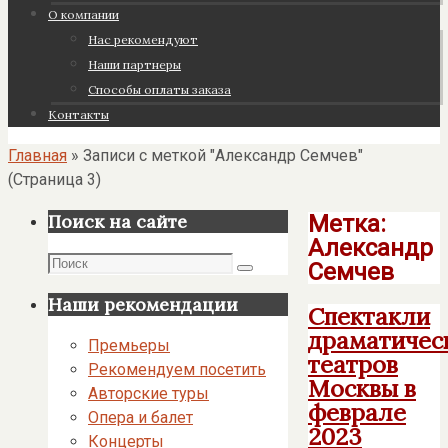
О компании
Нас рекомендуют
Наши партнеры
Cпособы оплаты заказа
Контакты
Главная
»
Записи с меткой "Александр Семчев"
(Страница 3)
Метка:
Поиск на сайте
Александр
Поиск
Семчев
Поиск
Наши рекомендации
Спектакли
драматичес
Премьеры
театров
Рекомендуем посетить
Москвы в
Авторские туры
феврале
Опера и балет
2023
Концерты