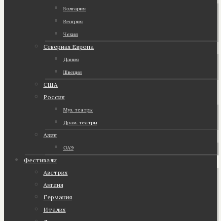
Болгария
Венгрия
Чехия
Северная Европа
Дания
Швеция
США
Россия
Муз. театры
Драм. театры
Азия
ОАЭ
Фестивали
Австрия
Англия
Германия
Италия