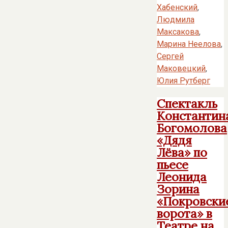
Хабенский
,
Людмила
Максакова
,
Марина Неелова
,
Сергей
Маковецкий
,
Юлия Рутберг
Спектакль
Константин
Богомолова
«Дядя
Лёва» по
пьесе
Леонида
Зорина
«Покровски
ворота» в
Театре на