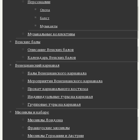
Персоналии
Опера
Балет
Музыканты
Музыкальные коллективы
Венские балы
Описание Венских балов
Календарь Венских балов
Венецианский карнавал
Балы Венецианского карнавала
Мероприятия Венецианского карнавала
Прокат карнавального костюма
Индивидуальные туры на карнавал
Групповые туры на карнавал
Мюзиклы и кабаре
Мюзиклы Лондона
Французские мюзиклы
Мюзиклы Германии и Австрии