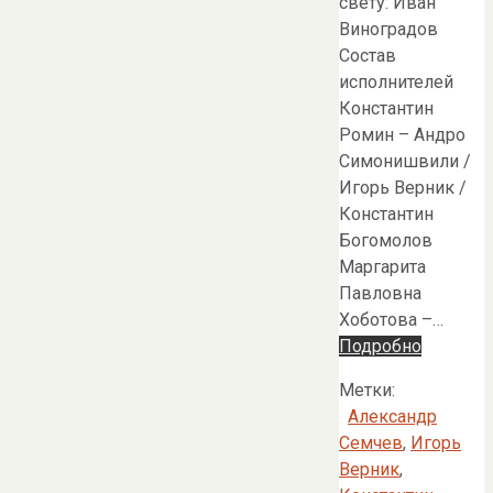
свету: Иван
Виноградов
Состав
исполнителей
Константин
Ромин – Андро
Симонишвили /
Игорь Верник /
Константин
Богомолов
Маргарита
Павловна
Хоботова –…
Подробно
Метки:
Александр
Семчев
,
Игорь
Верник
,