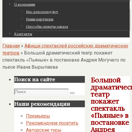
О компании
Нас рекомендуют
Наши партнеры
Cпособы оплаты заказа
Контакты
Главная
»
Афиши спектаклей российских драматических
театров
»
Большой драматический театр покажет
спектакль «Пьяные» в постановке Андрея Могучего по
пьесе Ивана Вырыпаева
Большой
Поиск на сайте
драматичес
Поиск
театр
Поиск
покажет
Наши рекомендации
спектакль
«Пьяные» в
Премьеры
постановке
Рекомендуем посетить
Андрея
Авторские туры