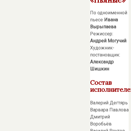
По одноименной
пьесе
Ивана
Вырыпаева
Режиссер:
Андрей Могучий
Художник-
постановщик:
Александр
Шишкин
Состав
исполнителе
Валерий Дегтярь
Варвара Павлова
Дмитрий
Воробьёв
Василий Реутов