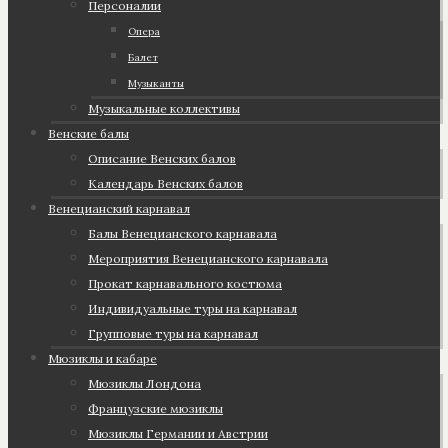
Персоналии
Опера
Балет
Музыканты
Музыкальные коллективы
Венские балы
Описание Венских балов
Календарь Венских балов
Венецианский карнавал
Балы Венецианского карнавала
Мероприятия Венецианского карнавала
Прокат карнавального костюма
Индивидуальные туры на карнавал
Групповые туры на карнавал
Мюзиклы и кабаре
Мюзиклы Лондона
Французские мюзиклы
Мюзиклы Германии и Австрии