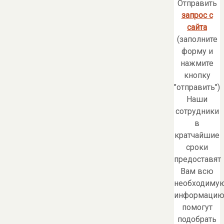
Отправить
запрос с
сайта
(заполните
форму и
нажмите
кнопку
"отправить")
Наши
сотрудники
в
кратчайшие
сроки
предоставят
Вам всю
необходиму
информацию
помогут
подобрать