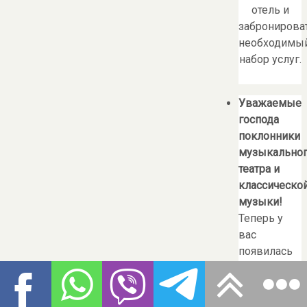
отель и
забронирова
необходимы
набор услуг.
Уважаемые
господа
поклонники
музыкально
театра и
классическо
музыки!
Теперь у
вас
появилась
возможност
нам свои
билеты
,