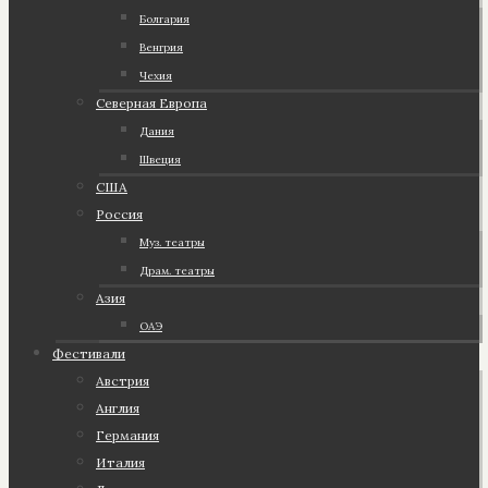
Болгария
Венгрия
Чехия
Северная Европа
Дания
Швеция
США
Россия
Муз. театры
Драм. театры
Азия
ОАЭ
Фестивали
Австрия
Англия
Германия
Италия