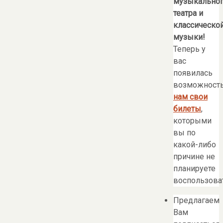
музыкально
театра и
классическо
музыки!
Теперь у
вас
появилась
возможност
нам свои
билеты
,
которыми
вы по
какой-либо
причине не
планируете
воспользоват
Предлагаем
Вам