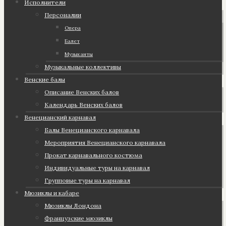
Исполнители
Персоналии
Опера
Балет
Музыканты
Музыкальные коллективы
Венские балы
Описание Венских балов
Календарь Венских балов
Венецианский карнавал
Балы Венецианского карнавала
Мероприятия Венецианского карнавала
Прокат карнавального костюма
Индивидуальные туры на карнавал
Групповые туры на карнавал
Мюзиклы и кабаре
Мюзиклы Лондона
Французские мюзиклы