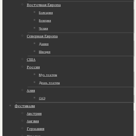
Восточная Европа
Болгария
Венгрия
Чехия
Северная Европа
Дания
Швеция
США
Россия
Муз. театры
Драм. театры
Азия
ОАЭ
Фестивали
Австрия
Англия
Германия