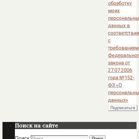
обработку
моих
персональны
данных в
соответстви
с
требованиям
Федерально
закона от
27.07.2006
года №152-
ФЗ «О
персональны
данных»
Поиск на сайте
Поиск
Поиск