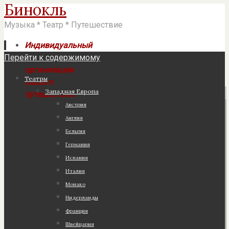
Бинокль
Музыка * Театр * Путешествие
Индивидуальный
Перейти к содержимому
подход к
организации
Театры
Вашего
Западная Европа
путешествия!
Австрия
Англия
Бельгия
Германия
Испания
Италия
Монако
Нидерланды
Франция
Швейцария