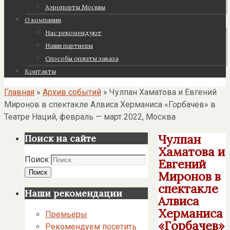
Аэропорты Москвы
О компании
Нас рекомендуют
Наши партнеры
Cпособы оплаты заказа
Контакты
Главная
»
Архив событий
»
Чулпан Хаматова и Евгений
Миронов в спектакле Алвиса Херманиса «Горбачев» в
Театре Наций, февраль — март 2022, Москва
Чулпан
Поиск на сайте
Хаматова и
Поиск
Евгений
Поиск
Миронов в
спектакле
Наши рекомендации
Алвиса
Херманиса
Премьеры
«Горбачев»
Рекомендуем посетить