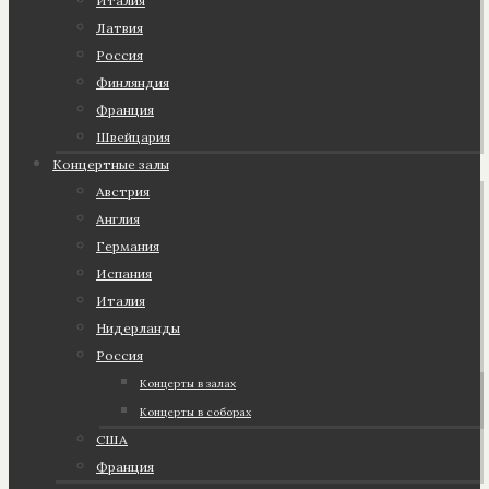
Италия
Латвия
Россия
Финляндия
Франция
Швейцария
Концертные залы
Австрия
Англия
Германия
Испания
Италия
Нидерланды
Россия
Концерты в залах
Концерты в соборах
США
Франция