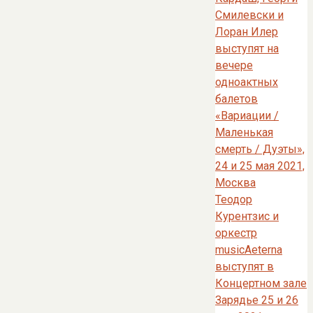
Смилевски и
Лоран Илер
выступят на
вечере
одноактных
балетов
«Вариации /
Маленькая
смерть / Дуэты»,
24 и 25 мая 2021,
Москва
Теодор
Курентзис и
оркестр
musicAeterna
выступят в
Концертном зале
Зарядье 25 и 26