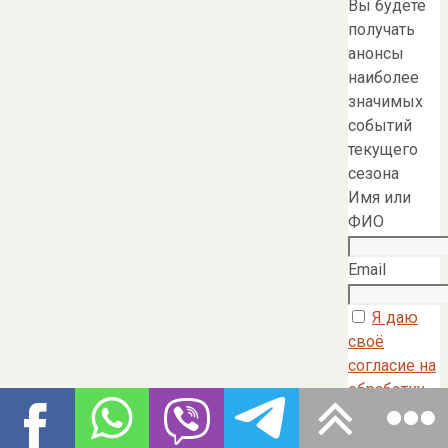
Вы будете
получать
анонсы
наиболее
значимых
событий
текущего
сезона
Имя или
ФИО
Email
Я даю
своё
согласие на
обработку
моих
персональны