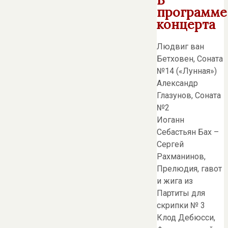
программе
концерта
Людвиг ван
Бетховен, Соната
№14 («Лунная»)
Александр
Глазунов, Соната
№2
Иоганн
Себастьян Бах –
Сергей
Рахманинов,
Прелюдия, гавот
и жига из
Партиты для
скрипки № 3
Клод Дебюсси,