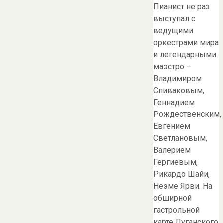
Пианист не раз
выступал с
ведущими
оркестрами мира
и легендарными
маэстро –
Владимиром
Спиваковым,
Геннадием
Рождественским,
Евгением
Светлановым,
Валерием
Гергиевым,
Рикардо Шайи,
Неэме Ярви. На
обширной
гастрольной
карте Луганского