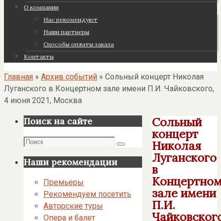
О компании
Нас рекомендуют
Наши партнеры
Cпособы оплаты заказа
Контакты
Главная
»
Архив событий
»
Сольный концерт Николая
Луганского в Концертном зале имени П.И. Чайковского,
4 июня 2021, Москва
Сольный
Поиск на сайте
концерт
Поиск
Николая
Поиск
Луганского
Наши рекомендации
в
Концертно
Премьеры
зале имени
Рекомендуем посетить
П.И.
Авторские туры
Чайковского
Опера и балет