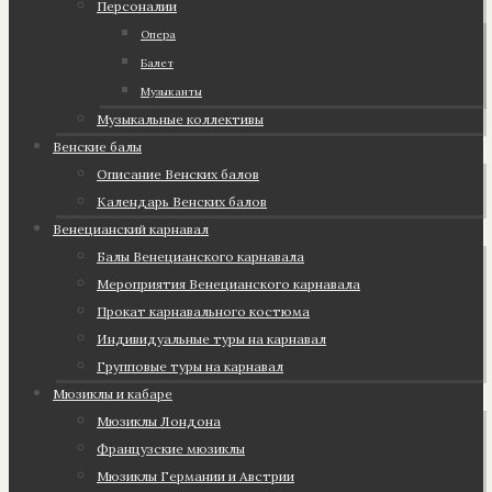
Персоналии
Опера
Балет
Музыканты
Музыкальные коллективы
Венские балы
Описание Венских балов
Календарь Венских балов
Венецианский карнавал
Балы Венецианского карнавала
Мероприятия Венецианского карнавала
Прокат карнавального костюма
Индивидуальные туры на карнавал
Групповые туры на карнавал
Мюзиклы и кабаре
Мюзиклы Лондона
Французские мюзиклы
Мюзиклы Германии и Австрии