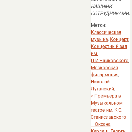
НАШИМИ
СОТРУДНИКАМИ.
Метки:
Классическая
музыка
,
Концерт
,
Концертный зал
им.
П.И.Чайковского
,
Московская
филармония
,
Николай
Луганский
.
«
Премьера в
Музыкальном
театре им. К.С.
Станиславского
– Оксана
Кардаш, Георги