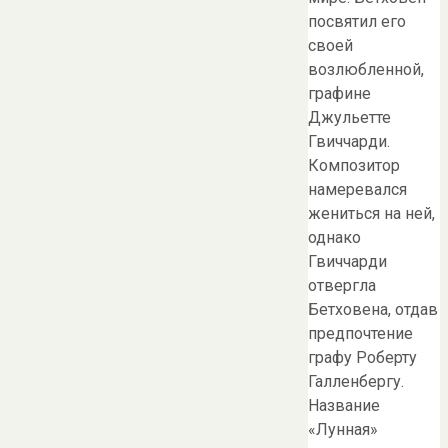
посвятил его
своей
возлюбленной,
графине
Джульетте
Гвиччарди.
Композитор
намеревался
жениться на ней,
однако
Гвиччарди
отвергла
Бетховена, отдав
предпочтение
графу Роберту
Галленбергу.
Название
«Лунная»