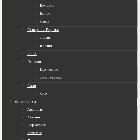
Болгария
Венгрия
Чехия
Северная Европа
Дания
Швеция
США
Россия
Муз. театры
Драм. театры
Азия
ОАЭ
Фестивали
Австрия
Англия
Германия
Италия