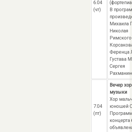
6.04
(фортепиа
(чт)
В програ
произвед
Михаила Г
Николая
Римского
Корсакова
Ференца Л
Густава М
Сергея
Рахманин
Вечер хо
музыки
Хор маль
7.04
юношей C
(пт)
Програм
концерта 
объявлен