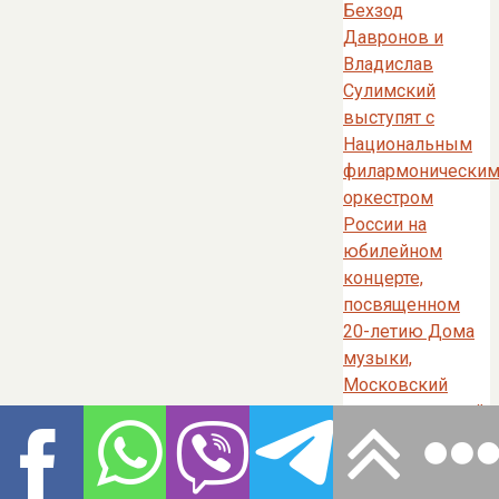
Бехзод
Давронов и
Владислав
Сулимский
выступят с
Национальным
филармонически
оркестром
России на
юбилейном
концерте,
посвященном
20-летию Дома
музыки,
Московский
международный
Дом музыки, 28
декабря 2022,
Москва