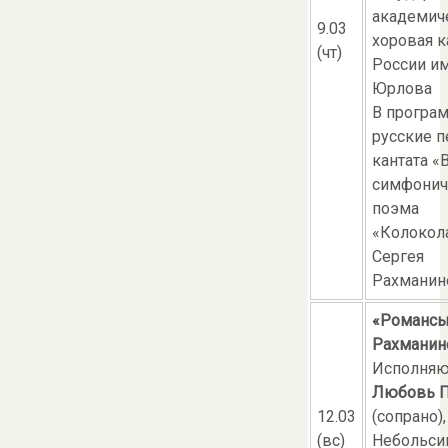
академич
9.03
хоровая к
(чт)
России им
Юрлова
В програ
русские п
кантата «
симфонич
поэма
«Колокол
Сергея
Рахманин
«Романс
Рахманин
Исполняю
Любовь П
12.03
(сопрано)
(вс)
Небольси