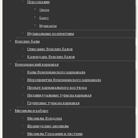
Персоналии
Опера
Балет
Музыканты
Музыкальные коллективы
Венские балы
Описание Венских балов
Календарь Венских балов
Венецианский карнавал
Балы Венецианского карнавала
Мероприятия Венецианского карнавала
Прокат карнавального костюма
Индивидуальные туры на карнавал
Групповые туры на карнавал
Мюзиклы и кабаре
Мюзиклы Лондона
Французские мюзиклы
Мюзиклы Германии и Австрии