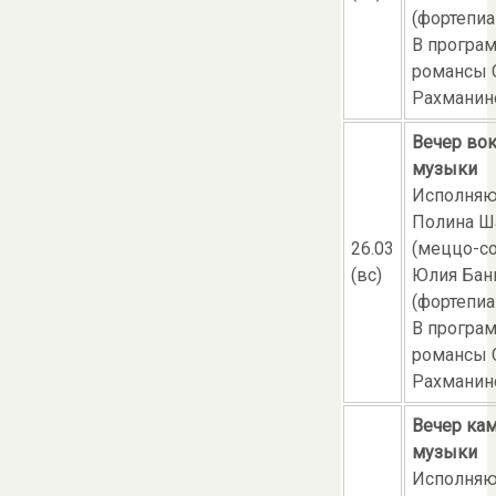
(фортепиа
В програ
романсы 
Рахманин
Вечер во
музыки
Исполняю
Полина Ш
26.03
(меццо-со
(вс)
Юлия Бан
(фортепиа
В програ
романсы 
Рахманин
Вечер ка
музыки
Исполняю