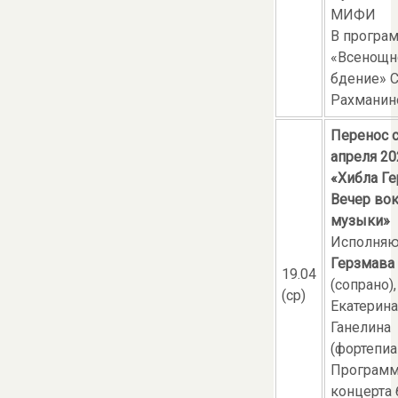
МИФИ
В програ
«Всенощн
бдение» 
Рахманин
Перенос с
апреля 20
«Хибла Ге
Вечер во
музыки»
Исполняю
Герзмава
19.04
(сопрано),
(ср)
Екатерина
Ганелина
(фортепиа
Програм
концерта 