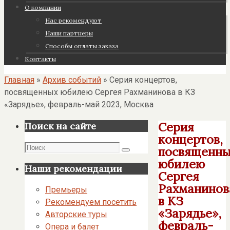
О компании
Нас рекомендуют
Наши партнеры
Cпособы оплаты заказа
Контакты
Главная
»
Архив событий
»
Серия концертов,
посвященных юбилею Сергея Рахманинова в КЗ
«Зарядье», февраль-май 2023, Москва
Серия
Поиск на сайте
концертов,
Поиск
посвященны
Поиск
юбилею
Наши рекомендации
Сергея
Рахманинов
Премьеры
в КЗ
Рекомендуем посетить
«Зарядье»,
Авторские туры
февраль-
Опера и балет