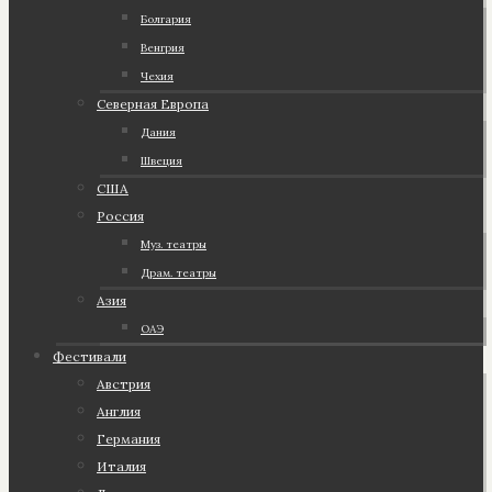
Болгария
Венгрия
Чехия
Северная Европа
Дания
Швеция
США
Россия
Муз. театры
Драм. театры
Азия
ОАЭ
Фестивали
Австрия
Англия
Германия
Италия