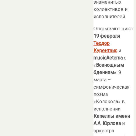
знаменитых
коллективов и
исполнителей.
Открывают цикл
19 февраля
Теодор
Курентзис
и
musicAeterna
с
«
Всенощным
бдением
». 9
марта –
симфоническая
поэма
«Колокола» в
исполнении
Капеллы имени
А.А. Юрлова
и
оркестра