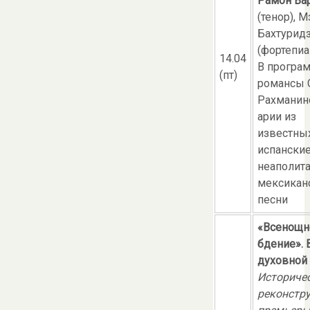
Рамон Ва
(тенор), М
Бахтурид
(фортепиа
14.04
В програ
(пт)
романсы 
Рахманин
арии из
известных
испанские
неаполита
мексикан
песни
«Всенощн
бдение». 
духовной
Историче
реконстр