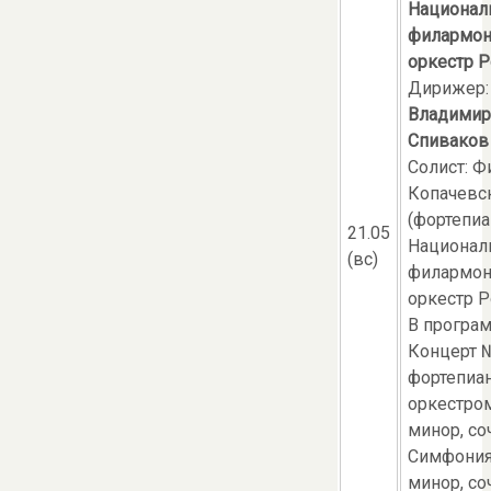
Национал
филармон
оркестр Р
Дирижер:
Владимир
Спиваков
Солист: Ф
Копачевс
(фортепиа
21.05
Национал
(вс)
филармон
оркестр Р
В програ
Концерт 
фортепиан
оркестро
минор, соч
Симфония
минор, соч