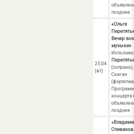
объявлен
позднее
«Ольга
Перетятьк
Вечер во
музыки»
Исполняю
Перетять
25.04
(сопрано)
(вт)
Скигин
(фортепиа
Програм
концерта 
объявлен
позднее
«Владими
Спиваков