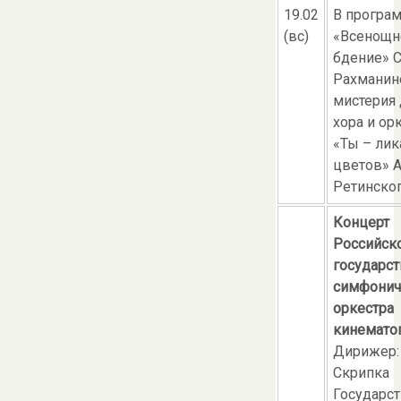
19.02
В програ
(вс)
«Всенощн
бдение» 
Рахманин
мистерия 
хора и ор
«Ты – ли
цветов» 
Ретинско
Концерт
Российск
государс
симфонич
оркестра
кинемато
Дирижер:
Скрипка
Государс