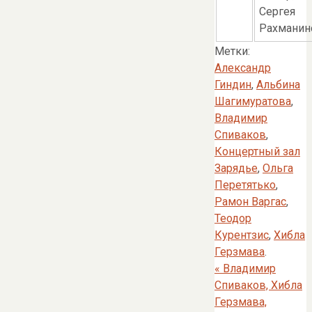
Сергея
Рахманин
Метки:
Александр
Гиндин
,
Альбина
Шагимуратова
,
Владимир
Спиваков
,
Концертный зал
Зарядье
,
Ольга
Перетятько
,
Рамон Варгас
,
Теодор
Курентзис
,
Хибла
Герзмава
.
«
Владимир
Спиваков, Хибла
Герзмава,