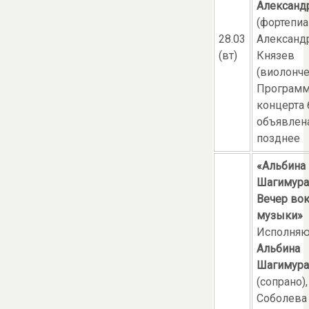
Александ
(фортепиа
28.03
Александ
(вт)
Князев
(виолонче
Програм
концерта 
объявлен
позднее
«Альбина
Шагимура
Вечер во
музыки»
Исполняю
Альбина
Шагимура
(сопрано)
Соболева