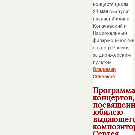
концерте цикла
21 мая
выступят
пианист Филипп
Копачевский и
Национальный
филармонический
оркестр России,
за дирижерским
пультом –
Владимир
Спиваков
.
Программа
концертов,
посвящен
юбилею
выдающег
композито
Сергея