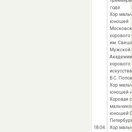
премьеры
года
Хор маль
юношей
Московск
хорового
им. Свеш
Мужской 
Академии
хорового
искусств
В.С. Попо
Хор маль
юношей «
Хоровая с
мальчико
юношей С
Петербур
18.04
Хор маль