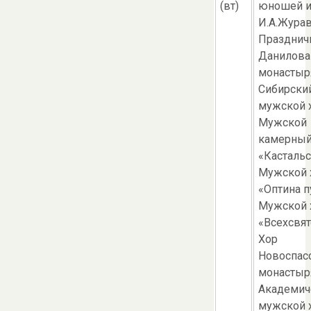
(вт)
юношей 
И.А.Жура
Празднич
Данилова
монастыр
Сибирски
мужской 
Мужской
камерный
«Касталь
Мужской 
«Оптина 
Мужской 
«Всехсвят
Хор
Новоспас
монастыр
Академич
мужской 