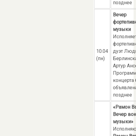
позднее
Вечер
фортепиа
музыки
Исполняе
фортепиа
10.04
дуэт Люд
(пн)
Берлинск
Артур Анс
Програм
концерта 
объявлен
позднее
«Рамон Ва
Вечер во
музыки»
Исполняю