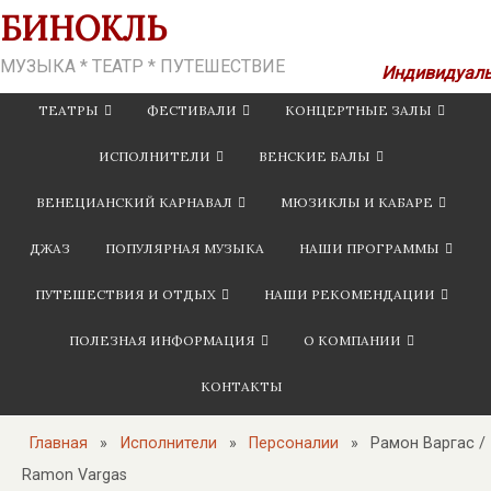
БИНОКЛЬ
МУЗЫКА * ТЕАТР * ПУТЕШЕСТВИЕ
Индивидуал
подход
ТЕАТРЫ
ФЕСТИВАЛИ
КОНЦЕРТНЫЕ ЗАЛЫ
к
ИСПОЛНИТЕЛИ
ВЕНСКИЕ БАЛЫ
организации
Вашего
ВЕНЕЦИАНСКИЙ КАРНАВАЛ
МЮЗИКЛЫ И КАБАРЕ
путешествия
ДЖАЗ
ПОПУЛЯРНАЯ МУЗЫКА
НАШИ ПРОГРАММЫ
ПУТЕШЕСТВИЯ И ОТДЫХ
НАШИ РЕКОМЕНДАЦИИ
ПОЛЕЗНАЯ ИНФОРМАЦИЯ
О КОМПАНИИ
КОНТАКТЫ
Главная
»
Исполнители
»
Персоналии
»
Рамон Варгас /
Ramon Vargas