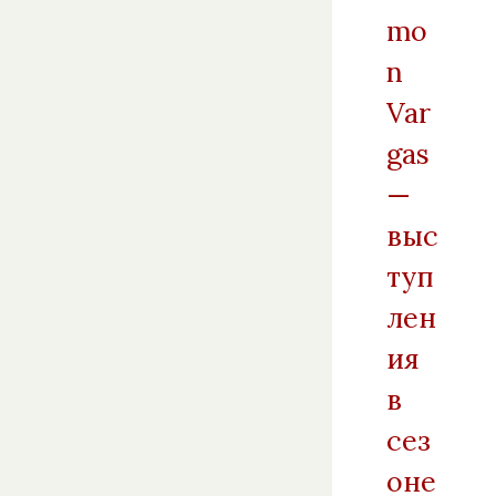
mo
n
Var
gas
—
выс
туп
лен
ия
в
сез
оне