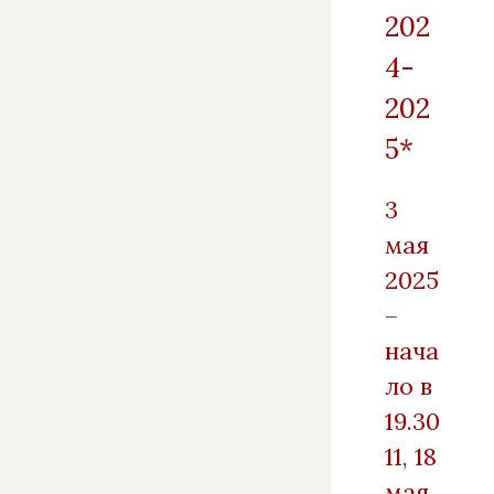
202
4-
202
5*
3
мая
2025
–
нача
ло в
19.30
11, 18
мая