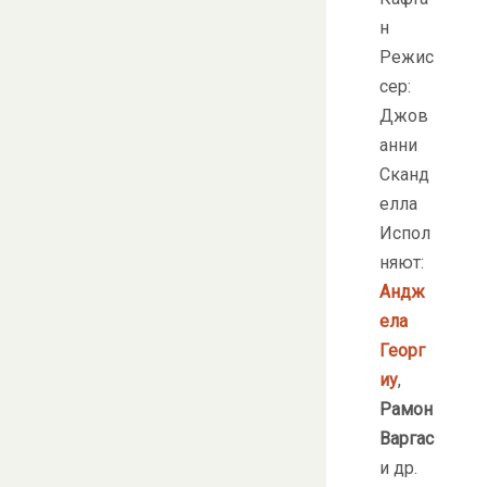
н
Режис
сер:
Джов
анни
Сканд
елла
Испол
няют:
Андж
ела
Георг
иу
,
Рамон
Варгас
и др.