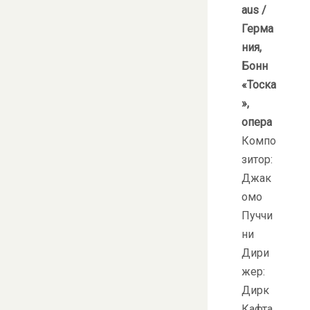
aus /
Герма
ния,
Бонн
«Тоска
»,
опера
Компо
зитор:
Джак
омо
Пуччи
ни
Дири
жер:
Дирк
Кафта