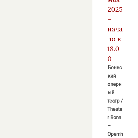
2025
–
нача
ло в
18.0
0
Боннс
кий
оперн
ый
театр /
Theate
r Bonn
–
Opernh