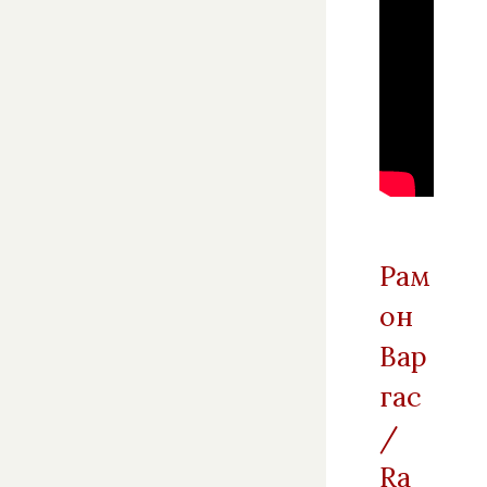
Рам
он
Вар
гас
/
Ra