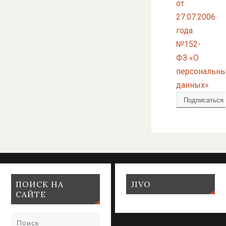
от
27.07.2006
года
№152-
ФЗ «О
персональн
данных»
ПОИСК НА
JIVO
САЙТЕ