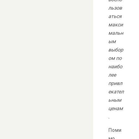
льзов
аться
макси
мальн
ым
выбор
ом по
наибо
лее
привл
екател
ьным
ценам
.
Поми
мо