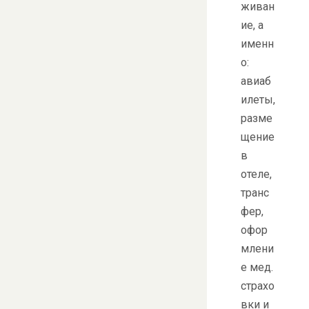
живан
ие, а
именн
о:
авиаб
илеты,
разме
щение
в
отеле,
транс
фер,
офор
млени
е мед.
страхо
вки и