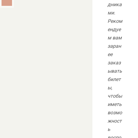
дника
ми.
Реком
ендуе
м вам
заран
ее
заказ
ывать
билет
ы,
чтобы
иметь
возмо
жност
ь
воспо