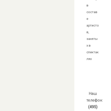
в
состав
е
артисто
в,
заняты
х в
спектак
лях
Наш
телефон:
(495)