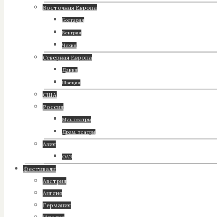
Восточная Европа
Болгария
Венгрия
Чехия
Северная Европа
Дания
Швеция
США
Россия
Муз. театры
Драм. театры
Азия
ОАЭ
Фестивали
Австрия
Англия
Германия