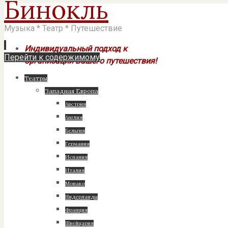
Бинокль
Музыка * Театр * Путешествие
Индивидуальный подход к
Перейти к содержимому
организации Вашего путешествия!
Театры
Западная Европа
Австрия
Англия
Бельгия
Германия
Испания
Италия
Монако
Нидерланды
Франция
Швейцария