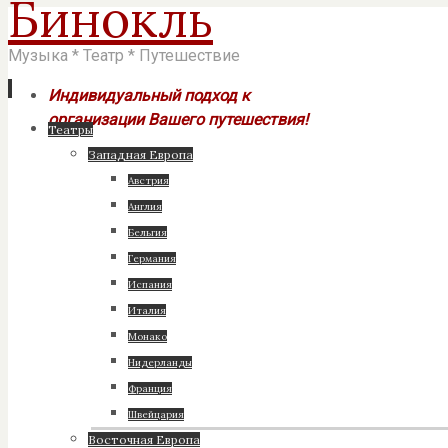
Бинокль
Музыка * Театр * Путешествие
Индивидуальный подход к
организации Вашего путешествия!
Перейти
Театры
к
Западная Европа
содержимому
Австрия
Англия
Бельгия
Германия
Испания
Италия
Монако
Нидерланды
Франция
Швейцария
Восточная Европа