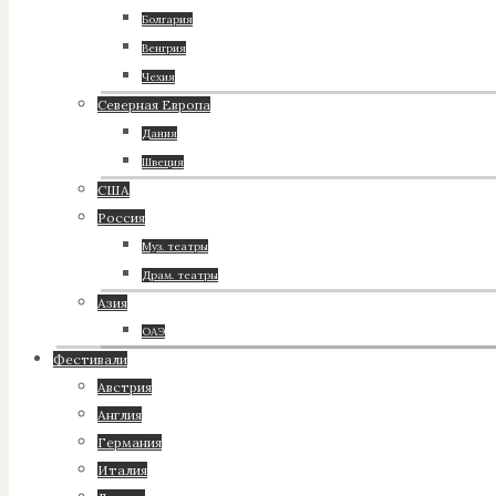
Болгария
Венгрия
Чехия
Северная Европа
Дания
Швеция
США
Россия
Муз. театры
Драм. театры
Азия
ОАЭ
Фестивали
Австрия
Англия
Германия
Италия