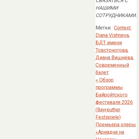
СВЯЗАТЬСЯ С
НАШИМИ
СОТРУДНИКАМИ.
Метки:
Context.
Diana Vishneva
,
БДТ имени
Товстоногова
,
Диана Вишнёва
,
Современный
балет
.
«
Обзор
программы
Байройтского
фестиваля 2026
(Bayreuther
Festspiele)
Премьера оперы
«Ариадна на