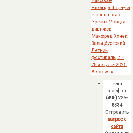
Наксосе»
Рихарда Штрауса
в постановке
Эрсана Мондтага,
дирижер
Манфред Хонек,
Зальцбургский
Летний
фестиваль, 2 –
28 августа 2026,
Австрия
»
Наш
телефон:
(495) 225-
8334
Отправить
запрос с
сайта