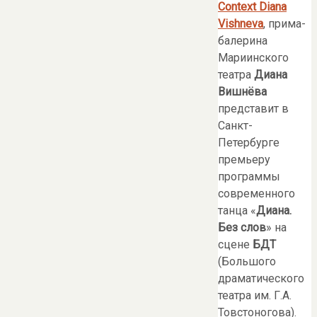
Context
Diana
Vishneva
, прима-
балерина
Мариинского
театра
Диана
Вишнёва
представит в
Санкт-
Петербурге
премьеру
программы
современного
танца «
Диана.
Без слов
» на
сцене
БДТ
(Большого
драматического
театра им. Г.А.
Товстоногова).