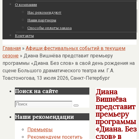
О компании
Нас рекомендуют
Наши партнеры
Cпособы оплаты заказа
Контакты
Главная
»
Афиши фестивальных событий в текущем
сезоне
»
Диана Вишнёва представит премьеру
программы «Диана. Без слов» в свой день рождения на
сцене Большого драматического театра им. Г.А.
Товстоногова, 13 июля 2026, Санкт-Петербург
Диана
Поиск на сайте
Вишнёва
Поиск
представит
Поиск
премьеру
Наши рекомендации
программы
«Диана. Без
Премьеры
слов» в
Рекомендуем посетить