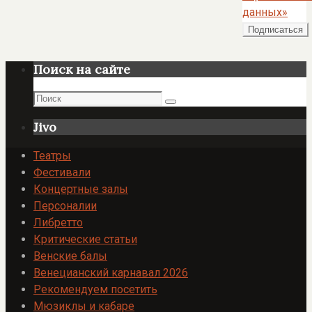
данных»
Поиск на сайте
Поиск
Поиск
Jivo
Театры
Фестивали
Концертные залы
Персоналии
Либретто
Критические статьи
Венские балы
Венецианский карнавал 2026
Рекомендуем посетить
Мюзиклы и кабаре