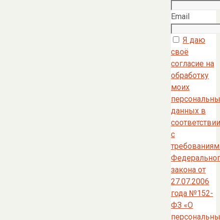
Email
Я даю
своё
согласие на
обработку
моих
персональны
данных в
соответстви
с
требованиям
Федерально
закона от
27.07.2006
года №152-
ФЗ «О
персональны