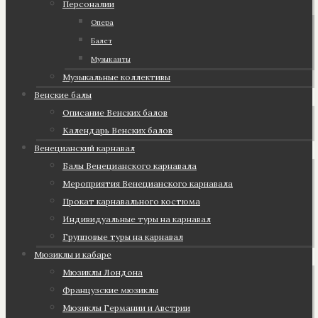
Персоналии
Опера
Балет
Музыканты
Музыкальные коллективы
Венские балы
Описание Венских балов
Календарь Венских балов
Венецианский карнавал
Балы Венецианского карнавала
Мероприятия Венецианского карнавала
Прокат карнавального костюма
Индивидуальные туры на карнавал
Групповые туры на карнавал
Мюзиклы и кабаре
Мюзиклы Лондона
Французские мюзиклы
Мюзиклы Германии и Австрии