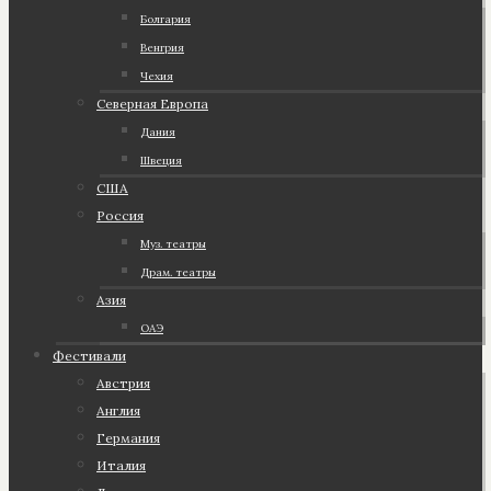
Болгария
Венгрия
Чехия
Северная Европа
Дания
Швеция
США
Россия
Муз. театры
Драм. театры
Азия
ОАЭ
Фестивали
Австрия
Англия
Германия
Италия